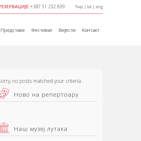
РЕЗЕРВАЦИЈЕ:
+387 51 232 839
ћир
|
lat
|
eng
Представе
Фестивал
Вијести
Контакт
Sorry, no posts matched your criteria.
Ново на репертоару
Наш музеј лутака