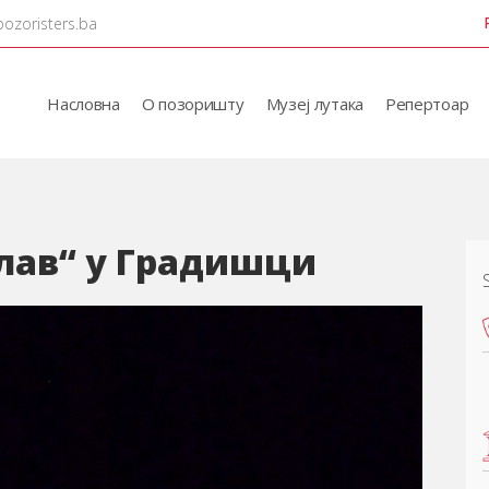
pozoristers.ba
Насловна
О позоришту
Музеј лутака
Репертоар
 лав“ у Градишци