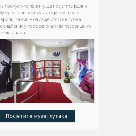
Не пропустите прилику, да посјетите једини
Музеј позоришних лутака у југоисточној
Европи, са више од двије стотине лутака
коришћених у професионалним позоришним
представама.
Посјетите музеј лутака