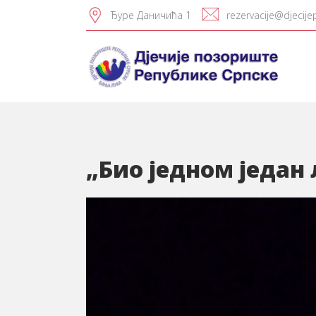
Ђуре Даничића 1
rezervacije@djecije
„Био једном један