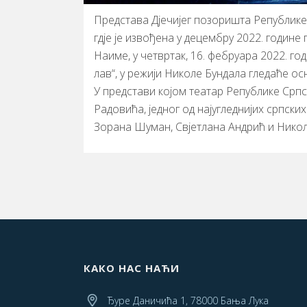
Представа Дјечијег позоришта Републике 
гдје је извођена у децембру 2022. године
Наиме, у четвртак, 16. фебруара 2022. го
лав“, у режији Николе Бундала гледаће ос
У представи којом театар Републике Срп
Радовића, једног од најугледнијих српских
Зорана Шуман, Свјетлана Андрић и Нико
КАКО НАС НАЋИ
Ђуре Даничића 1, 78000 Бања Лука