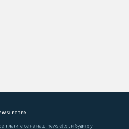
EWSLETTER
етплатите се на наш newsletter, и будите у