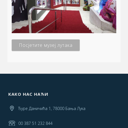
Посјетите музеј лутака
КАКО НАС НАЋИ
Ђуре Даничића 1, 78000 Бања Лука
00 387 51 232 844