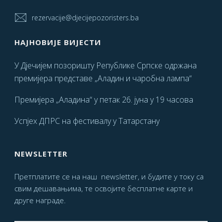
rezervacije@djecijepozoristers.ba
НАЈНОВИЈЕ ВИЈЕСТИ
У Дјечијем позоришту Републике Српске одржана
премијера представе „Аладин и чаробна лампа“
Премијера „Аладина“ у петак 26. јуна у 19 часова
Успјех ДПРС на фестивалу у Татарстану
NEWSLETTER
Претплатите се на наш newsletter, и будите у току са
свим дешавањима, те освојите бесплатне карте и
друге награде.