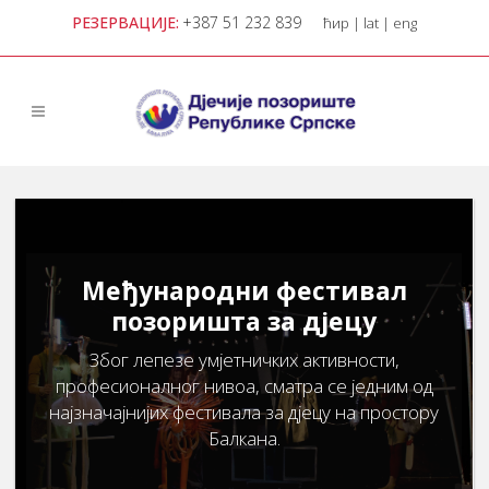
РЕЗЕРВАЦИЈЕ:
+387 51 232 839
ћир
|
lat
|
eng
Међународни фестивал
позоришта за дјецу
Због лепезе умјетничких активности,
професионалног нивоа, сматра се једним од
најзначајнијих фестивала за дјецу на простору
Балкана.