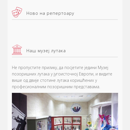
Ново на репертоару
Наш музеј лутака
Не пропустите прилику, да посјетите једини Музеј
позоришних
лутака
у југоисточној
Европи, и видите
више од двије стотине лутака коришћених у
професионалним позоришним представама
.