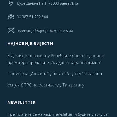
Ђуре Даничића 1, 78000 Бања Лука
00 387 51 232 844
rezervacije@djecijepozoristers.ba
НАЈНОВИЈЕ ВИЈЕСТИ
У Дјечијем позоришту Републике Српске одржана
премијера представе „Аладин и чаробна лампа“
Премијера „Аладина“ у петак 26. јуна у 19 часова
Успјех ДПРС на фестивалу у Татарстану
NEWSLETTER
Претплатите се на наш newsletter, и будите у току са