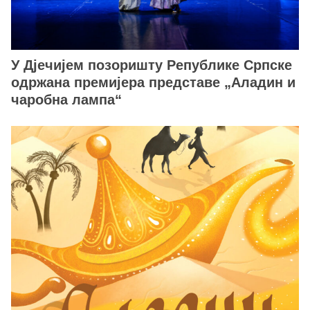
У Дјечијем позоришту Републике Српске
одржана премијера представе „Аладин и
чаробна лампа“