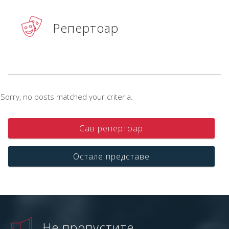
Репертоар
Sorry, no posts matched your criteria.
Сав репертоар
Остале представе
Не пропустите