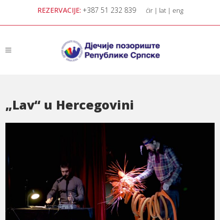
REZERVACIJE:
+387 51 232 839
ćir
|
lat
|
eng
„Lav“ u Hercegovini