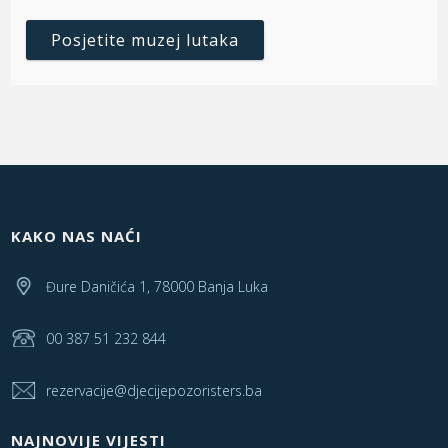
Posjetite muzej lutaka
KAKO NAS NAĆI
Đure Daničića 1, 78000 Banja Luka
00 387 51 232 844
rezervacije@djecijepozoristers.ba
NAJNOVIJE VIJESTI