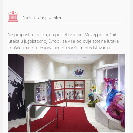
Naš muzej lutaka
Ne propustite priliku, da posjetite jedini Muzej pozorišnih
lutaka u jugoistočnoj Evropi, sa više od dvije stotine lutaka
korišćenih u profesionalnim pozorišnim predstavama.