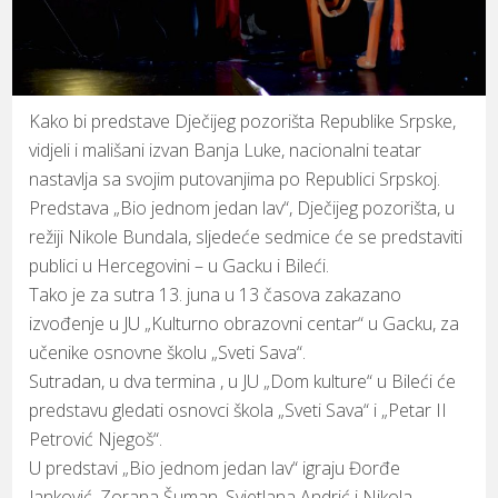
Kako bi predstave Dječijeg pozorišta Republike Srpske,
vidjeli i mališani izvan Banja Luke, nacionalni teatar
nastavlja sa svojim putovanjima po Republici Srpskoj.
Predstava „Bio jednom jedan lav“, Dječijeg pozorišta, u
režiji Nikole Bundala, sljedeće sedmice će se predstaviti
publici u Hercegovini – u Gacku i Bileći.
Tako je za sutra 13. juna u 13 časova zakazano
izvođenje u JU „Kulturno obrazovni centar“ u Gacku, za
učenike osnovne školu „Sveti Sava“.
Sutradan, u dva termina , u JU „Dom kulture“ u Bileći će
predstavu gledati osnovci škola „Sveti Sava“ i „Petar II
Petrović Njegoš“.
U predstavi „Bio jednom jedan lav“ igraju Đorđe
Janković, Zorana Šuman, Svjetlana Andrić i Nikola