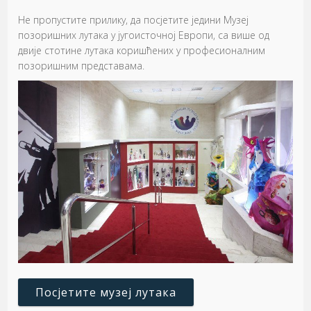
Не пропустите прилику, да посјетите једини Музеј
позоришних лутака у југоисточној Европи, са више од
двије стотине лутака коришћених у професионалним
позоришним представама.
Посјетите музеј лутака