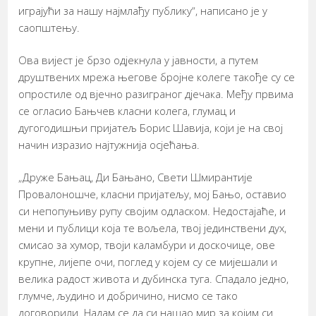
играјући за нашу најмлађу публику“, написано је у
саопштењу.
Ова вијест је брзо одјекнула у јавности, а путем
друштвених мрежа његове бројне колеге такође су се
опростиле од вјечно разиграног дјечака. Међу првима
се огласио Бањчев класни колега, глумац и
дугогодишњи пријатељ Борис Шавија, који је на свој
начин изразио најтужнија осјећања.
„Друже Бањац, Ди Бањано, Свети Шмирантије
Провалоношче, класни пријатељу, мој Бањо, оставио
си непопуњиву рупу својим одласком. Недостајаће, и
мени и публици која те вољела, твој јединствени дух,
смисао за хумор, твоји каламбури и доскочице, ове
крупне, лијепе очи, поглед у којем су се мијешали и
велика радост живота и дубинска туга. Спадало једно,
глумче, људино и добричино, нисмо се тако
договорили. Надам се да си нашао мир за којим си