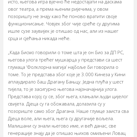
исто, његова игра вјечно ће недостајати на даскама
овог театра, а према њеним ријечима, у овом
позоришту не знају како ће поново вратити своје
функционисање. Човјек због чије среће су другима
ишле сузе заувијек је отишао од нас, али из нашег
срца и сјећања никада неће.
„Када бисмо говорили о томе шта је он био за ДП РС,
његова улога трећег мушкарца у представи са шест
глумаца ‘Фолклорна магија’ најбоље би говорила о
томе. То је представа због које је 3.000 Кинеза у Кини
аплаудирало баш Драгану Бањцу. Једна плућа у шест
тијела, то је засигурно његова најзначајнија улога.
Представа којој су се, због њега, клањали људи цијелог
свијета. Дјеца су га обожавала, долазила су у
позориште само због Драгана. Наше глумце заиста сва
Дјеца воле, али њега, њега су другачије вољела.
Малишани су знали његово име, и већ данас, све
генерације знају да је отишао њихов омиљени Ловац