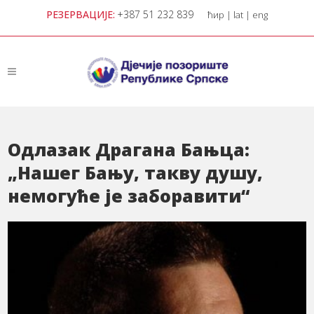
РЕЗЕРВАЦИЈЕ:
+387 51 232 839
ћир
|
lat
|
eng
Одлазак Драгана Бањца:
„Нашег Бању, такву душу,
немогуће је заборавити“