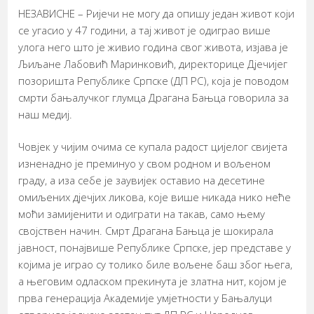
НЕЗАВИСНЕ – Ријечи не могу да опишу један живот који
се угасио у 47 години, а тај живот је одиграо више
улога него што је живио година свог живота, изјава је
Љиљане Лабовић Маринковић, директорице Дјечијег
позоришта Републике Српске (ДП РС), која је поводом
смрти бањалучког глумца Драгана Бањца говорила за
наш медиј.
Човјек у чијим очима се купала радост цијелог свијета
изненадно је преминуо у свом родном и вољеном
граду, а иза себе је заувијек оставио на десетине
омиљених дјечјих ликова, које више никада нико неће
моћи замијенити и одиграти на такав, само њему
својствен начин. Смрт Драгана Бањца је шокирала
јавност, понајвише Републике Српске, јер представе у
којима је играо су толико биле вољене баш због њега,
а његовим одласком прекинута је златна нит, којом је
прва генерација Академије умјетности у Бањалуци