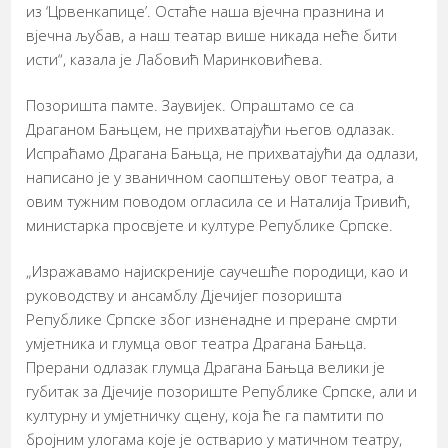
из ‘Црвенкапице’. Остаће наша вјечна празнина и
вјечна љубав, а наш театар више никада неће бити
исти“, казала је Лабовић Маринковићева.
Позоришта памте. Заувијек. Опраштамо се са
Драганом Бањцем, не прихватајући његов одлазак.
Испраћамо Драгана Бањца, не прихватајући да одлази,
написано је у званичном саопштењу овог театра, а
овим тужним поводом огласила се и Наталија Тривић,
министарка просвјете и културе Републике Српске.
„Изражавамо најискреније саучешће породици, као и
руководству и ансамблу Дјечијег позоришта
Републике Српске због изненадне и преране смрти
умјетника и глумца овог театра Драгана Бањца.
Прерани одлазак глумца Драгана Бањца велики је
губитак за Дјечије позориште Републике Српске, али и
културну и умјетничку сцену, која ће га памтити по
бројним улогама које је остварио у матичном театру,