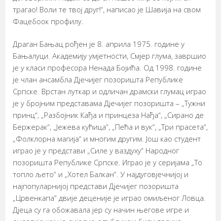
трагао! Воли те твој друг!“, написао је Шавија на свом
Фацебоок профилу.
Драган Бањац рођен је 8. априла 1975. године у
Бањалуци. Академију умјетности, Смјер глума, завршио
је у класи професора Ненада Бојића. Од 1998. године
је члан ансамбла Дјечијег позоришта Републике
Српске. Врстан луткар и одличан драмски глумац играо
је у бројним представама Дјечијег позоришта – „Тужни
принц“, „Разбојник Кађа и принцеза Нађа“, „Сирано де
Бержерак“, „Јежева кућица“, „Пећа и вук“, „Три прасета“,
„Фолклорна магија“ и многим другим. Још као студент
играо је у представи „Силе у ваздуху“ Народног
позоришта Републике Српске. Играо је у серијама „То
топло љето“ и „Хотел Балкан“. У најдуговјечнијој и
најпопуларнијој представи Дјечијег позоришта
„Црвенкапа“ двије деценије је играо омиљеног Ловца.
Дјеца су га обожавала јер су начин његове игре и