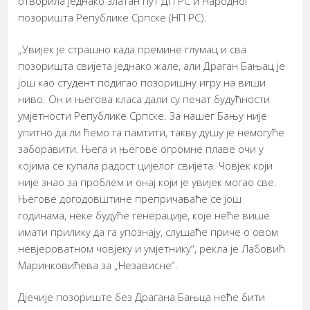
отворила једнако златан пут ДП РС и Народног
позоришта Републике Српске (НП РС).
„Увијек је страшно када премине глумац и сва
позоришта свијета једнако жале, али Драган Бањац је
још као студент подигао позоришну игру на виши
ниво. Он и његова класа дали су печат будућности
умјетности Републике Српске. За нашег Бању није
упитно да ли ћемо га памтити, такву душу је немогуће
заборавити. Њега и његове огромне плаве очи у
којима се купала радост цијелог свијета. Човјек који
није знао за проблем и онај који је увијек могао све.
Његове догодовштине препричаваће се још
годинама, неке будуће генерације, које неће више
имати прилику да га упознају, слушаће приче о овом
невјероватном човјеку и умјетнику“, рекла је Лабовић
Маринковићева за „Независне“.
Дјечије позориште без Драгана Бањца неће бити