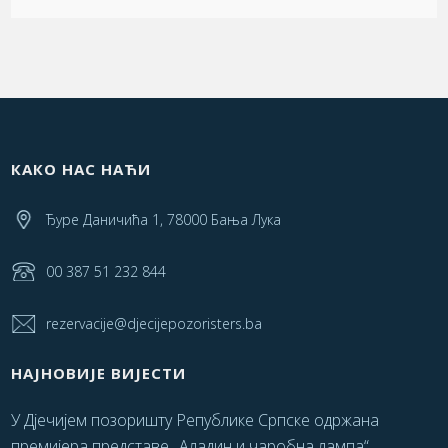
КАКО НАС НАЋИ
Ђуре Даничића 1, 78000 Бања Лука
00 387 51 232 844
rezervacije@djecijepozoristers.ba
НАЈНОВИЈЕ ВИЈЕСТИ
У Дјечијем позоришту Републике Српске одржана
премијера представе „Аладин и чаробна лампа“