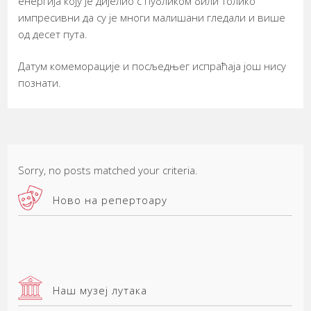
енергија коју је дијелио с публиком били толико
импресивни да су је многи малишани гледали и више
од десет пута.
Датум комеморације и посљедњег испраћаја још нису
познати.
Sorry, no posts matched your criteria.
Ново на репертоару
Наш музеј лутака