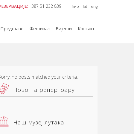
РЕЗЕРВАЦИЈЕ:
+387 51 232 839
ћир
|
lat
|
eng
Представе
Фестивал
Вијести
Контакт
Sorry, no posts matched your criteria.
Ново на репертоару
Наш музеј лутака