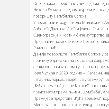
Ово је након представе „Био једном један 
Никола Бундало са драматургом Александ
позоришту Републике Српске.
У представи играју Никола Милаковић, Ал
Анђелић, Драгана Илић и Јелена Глизијан.
Сценографија и костим биће ауторство Д
Пријечанин, композитор је Петар Топалов
Радивојевић.
Дјечије позориште Републике Српске у сво
практикује да на сцени поставља савремен
реализована два веома успјешна пројекта:
Јове Чулића и 2023. године – „Гагарин, н
Гагарина, најшашавијег пса у свемиру“, Б
„Кућа времена“ Јелене Којовић наставља о
представом према књизи „Шумбаба“, Ал
Премијера представе „Кућа времена“, ко
Министарства просвјете и културе, очеку