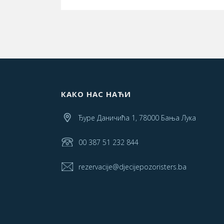
КАКО НАС НАЋИ
Ђуре Даничића 1, 78000 Бања Лука
00 387 51 232 844
rezervacije@djecijepozoristers.ba