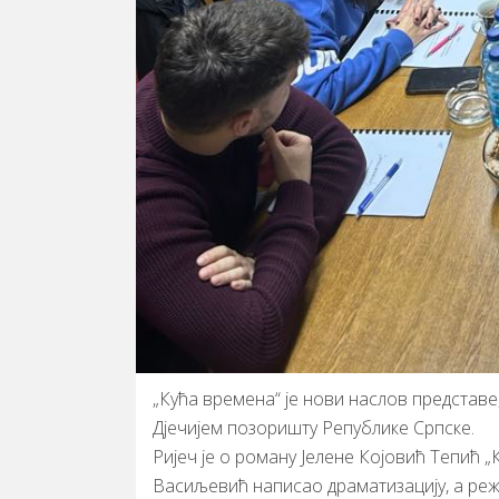
„Кућа времена“ је нови наслов представе
Дјечијем позоришту Републике Српске.
Ријеч је о роману Јелене Којовић Тепић „
Васиљевић написао драматизацију, а ре