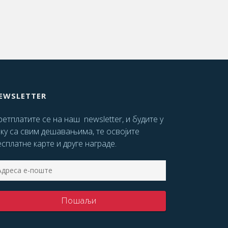
EWSLETTER
етплатите се на наш newsletter, и будите у
оку са свим дешавањима, те освојите
сплатне карте и друге награде.