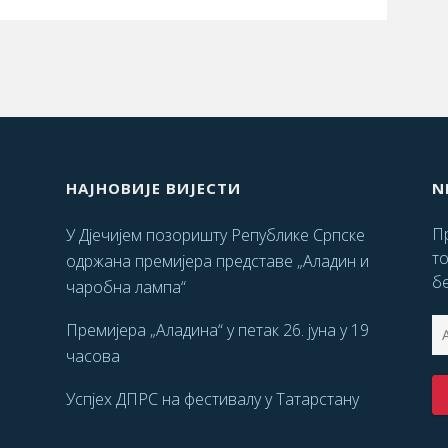
НАЈНОВИЈЕ ВИЈЕСТИ
N
Пр
У Дјечијем позоришту Републике Српске
т
одржана премијера представе „Аладин и
бе
чаробна лампа“
Премијера „Аладина“ у петак 26. јуна у 19
часова
Успјех ДПРС на фестивалу у Татарстану