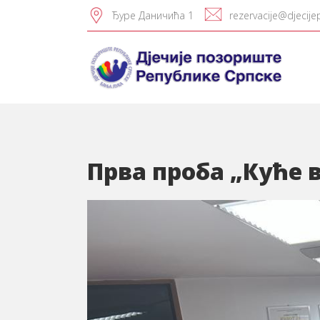
Ђуре Даничића 1
rezervacije@djecije
Прва проба „Куће 