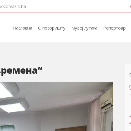
pozoristers.ba
Насловна
О позоришту
Музеј лутака
Репертоар
времена“