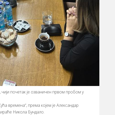
, чији почетак је озваничен првом пробом у
Кућа времена“, према којем је Александар
жираће Никола Бундало.