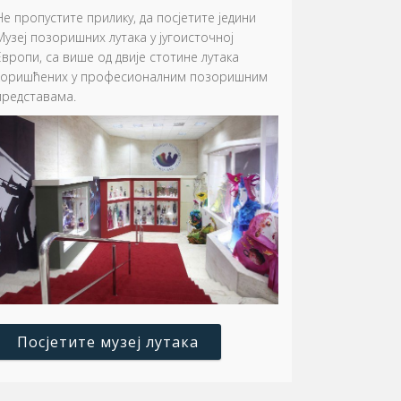
Не пропустите прилику, да посјетите једини
Музеј позоришних лутака у југоисточној
Европи, са више од двије стотине лутака
коришћених у професионалним позоришним
представама.
Посјетите музеј лутака