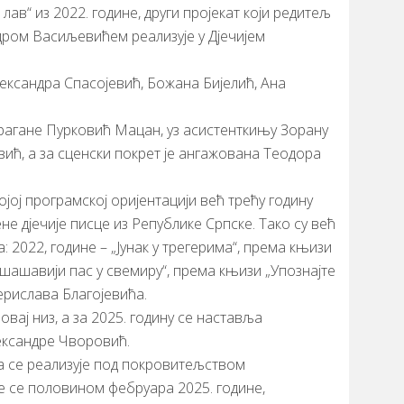
лав“ из 2022. године, други пројекат који редитељ
ром Васиљевићем реализује у Дјечијем
ександра Спасојевић, Божана Бијелић, Ана
рагане Пурковић Мацан, уз асистенткињу Зорану
ић, а за сценски покрет је ангажована Теодора
јој програмској оријентацији већ трећу годину
е дјечије писце из Републике Српске. Тако су већ
 2022, године – „Јунак у трегерима“, према књизи
ајшашавији пас у свемиру“, према књизи „Упознајте
ерислава Благојевића.
вај низ, а за 2025. годину се наставља
ександре Чворовић.
ја се реализује под покровитељством
је се половином фебруара 2025. године,