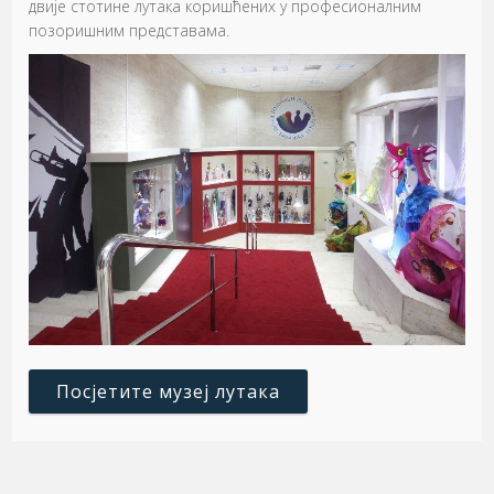
двије стотине лутака коришћених у професионалним
позоришним представама.
Посјетите музеј лутака