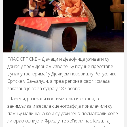
ГЛАС СРПСКЕ – Дјечаци и дјевојчице уживали су
данас у премијерном извођењу поучне представе
„Јунак у трегерима“ у Дјечијем позоришту Републике
Српске у Бањалуци, а прва реприза овог комада
заказана је за за сутра у 18 часова.
Шарени, разграни костими кока и кокана, те
занимљива и весела сценографија привлачили су
пажњу малишана који су усхићено посматрали хоће
ли орао однијети Фризлу, те хоће ли пас Киза, тај