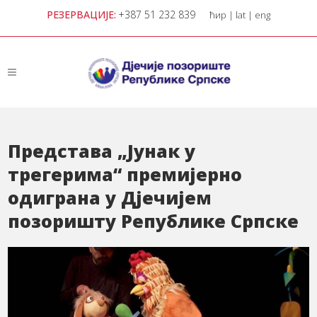
РЕЗЕРВАЦИЈЕ:
+387 51 232 839
ћир
|
lat
|
eng
Представа „Јунак у
трегерима“ премијерно
одиграна у Дјечијем
позоришту Републике Српске