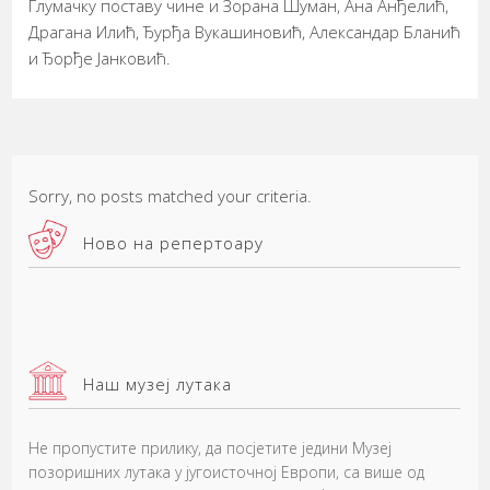
Глумачку поставу чине и Зорана Шуман, Ана Анђелић,
Драгана Илић, Ђурђа Вукашиновић, Александар Бланић
и Ђорђе Јанковић.
Sorry, no posts matched your criteria.
Ново на репертоару
Наш музеј лутака
Не пропустите прилику, да посјетите једини Музеј
позоришних лутака у југоисточној Европи, са више од