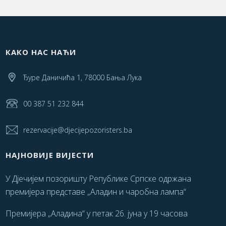
КАКО НАС НАЋИ
Ђуре Даничића 1, 78000 Бања Лука
00 387 51 232 844
rezervacije@djecijepozoristers.ba
НАЈНОВИЈЕ ВИЈЕСТИ
У Дјечијем позоришту Републике Српске одржана
премијера представе „Аладин и чаробна лампа“
Премијера „Аладина“ у петак 26. јуна у 19 часова