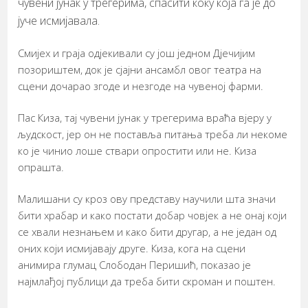
чувени јунак у трегерима, спасити коку која га је до
јуче исмијавала.
Смијех и граја одјекивали су још једном Дјечијим
позориштем, док је сјајни ансамбл овог театра на
сцени дочарао згоде и незгоде на чувеној фарми.
Пас Киза, тај чувени јунак у трегерима враћа вјеру у
људскост, јер он не поставља питања треба ли некоме
ко је чинио лоше ствари опростити или не. Киза
опрашта.
Малишани су кроз ову представу научили шта значи
бити храбар и како постати добар човјек а не онај који
се хвали незнањем и како бити другар, а не један од
оних који исмијавају друге. Киза, кога на сцени
анимира глумац Слободан Перишић, показао је
најмлађој публици да треба бити скроман и поштен.