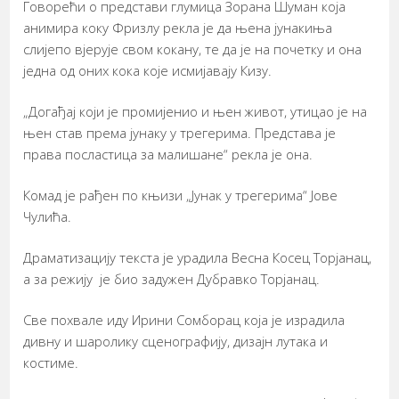
Говорећи о представи глумица Зорана Шуман која
анимира коку Фризлу рекла је да њена јунакиња
слијепо вјерује свом кокану, те да је на почетку и она
једна од оних кока које исмијавају Кизу.
„Догађај који је промијенио и њен живот, утицао је на
њен став према јунаку у трегерима. Представа је
права посластица за малишане“ рекла је она.
Комад је рађен по књизи „Јунак у трегерима“ Јове
Чулића.
Драматизацију текста је урадила Весна Косец Торјанац,
а за режију је био задужен Дубравко Торјанац.
Све похвале иду Ирини Сомборац која је израдила
дивну и шаролику сценографију, дизајн лутака и
костиме.