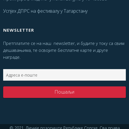
Успјех ДПРС на фестивалу у Татарстану
NEWSLETTER
Претплатите се на наш newsletter, и будите у току са свим
дешавањима, те освојите бесплатне карте и друге
награде.
© 2021. Дјечије позориште Републике Српске. Сва права