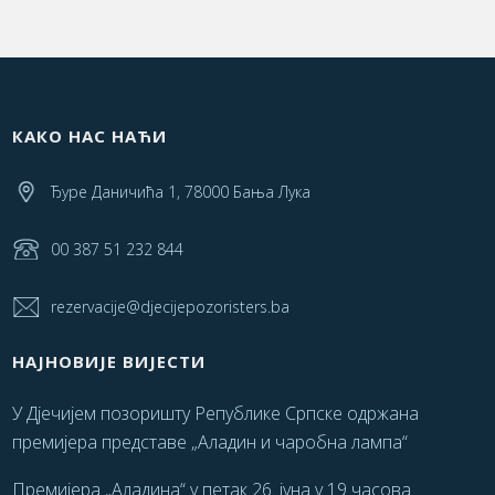
КАКО НАС НАЋИ
Ђуре Даничића 1, 78000 Бања Лука
00 387 51 232 844
rezervacije@djecijepozoristers.ba
НАЈНОВИЈЕ ВИЈЕСТИ
У Дјечијем позоришту Републике Српске одржана
премијера представе „Аладин и чаробна лампа“
Премијера „Аладина“ у петак 26. јуна у 19 часова