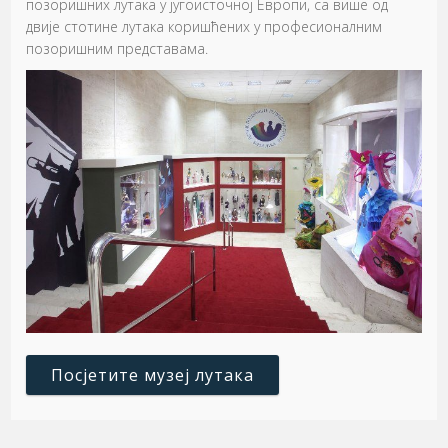
позоришних лутака у југоисточној Европи, са више од
двије стотине лутака коришћених у професионалним
позоришним представама.
Посјетите музеј лутака