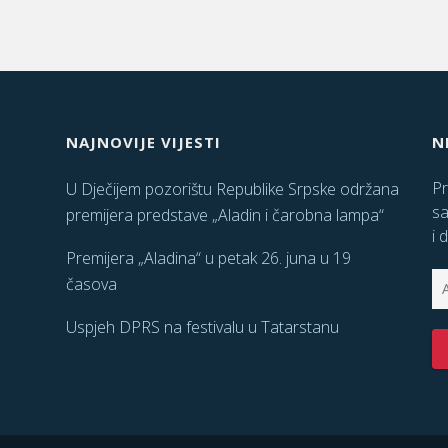
NAJNOVIJE VIJESTI
N
Pr
U Dječijem pozorištu Republike Srpske održana
sa
premijera predstave „Aladin i čarobna lampa“
i 
Premijera „Aladina“ u petak 26. juna u 19
časova
Uspjeh DPRS na festivalu u Tatarstanu