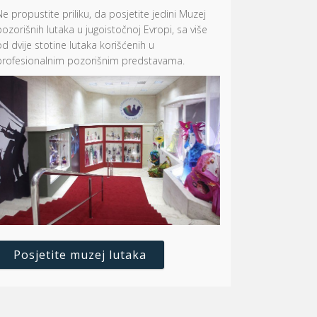
Ne propustite priliku, da posjetite jedini Muzej
pozorišnih lutaka u jugoistočnoj Evropi, sa više
od dvije stotine lutaka korišćenih u
profesionalnim pozorišnim predstavama.
Posjetite muzej lutaka