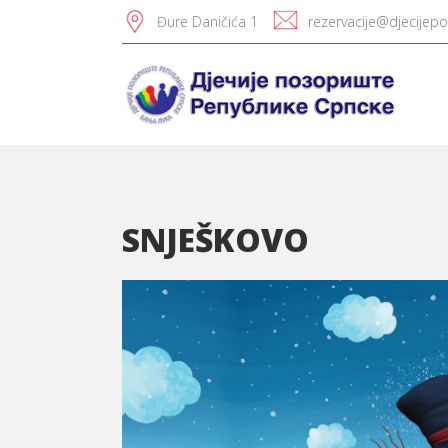
Đure Daničića 1
rezervacije@djecijepo
SNJEŠKOVO