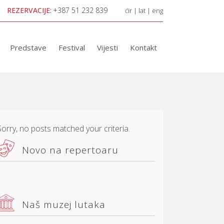
REZERVACIJE:
+387 51 232 839
ćir
|
lat
|
eng
Predstave
Festival
Vijesti
Kontakt
Sorry, no posts matched your criteria.
Novo na repertoaru
Naš muzej lutaka