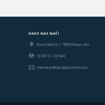
KAKO NAS NAĆI
Đure Daničića 1, 78000 Banja Luka
00 387 51 232 844
rezervacije@djecijepozoristers.ba