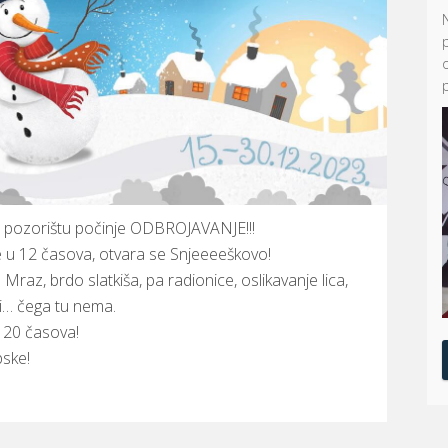
jem pozorištu počinje ODBROJAVANJE!!!
e u 12 časova, otvara se Snjeeeeškovo!
 Mraz, brdo slatkiša, pa radionice, oslikavanje lica,
ići… čega tu nema.
 20 časova!
pske!