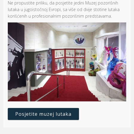
Ne propustite priliku, da posjetite jedini Muzej pozorišnih
lutaka u jugoistočnoj Evropi, sa više od dvije stotine lutaka
korišćenih u profesionalnim pozorišnim predstavama.
Posjetite muzej lutaka