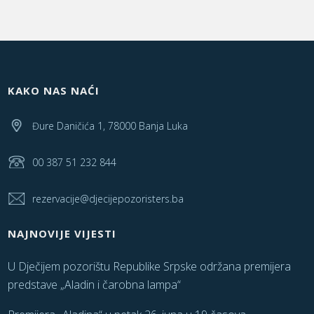
KAKO NAS NAĆI
Đure Daničića 1, 78000 Banja Luka
00 387 51 232 844
rezervacije@djecijepozoristers.ba
NAJNOVIJE VIJESTI
U Dječijem pozorištu Republike Srpske održana premijera
predstave „Aladin i čarobna lampa“