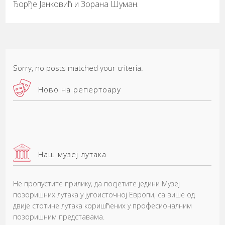
Ђорђе Јанковић и Зорана Шуман.
Sorry, no posts matched your criteria.
Ново на репертоару
Наш музеј лутака
Не пропустите прилику, да посјетите једини Музеј
позоришних лутака у југоисточној Европи, са више од
двије стотине лутака коришћених у професионалним
позоришним представама.