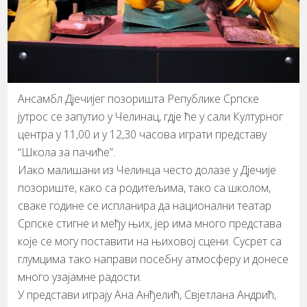
​Ансамбл Дјечијег позоришта Републике Српске
јутрос се запутио у Челинац, гдје ће у сали Културног
центра у 11,00 и у 12,30 часова играти представу
“Школа за пачиће”.
​Иако малишани из Челинца често долазе у Дјечије
позориште, како са родитељима, тако са школом,
сваке године се испланира да национални театар
Српске стигне и међу њих, јер има много представа
које се могу поставити на њиховој сцени. Сусрет са
глумцима тако направи посебну атмосферу и донесе
много узајамне радости.
​У представи играју Ана Анђелић, Свјетлана Андрић,