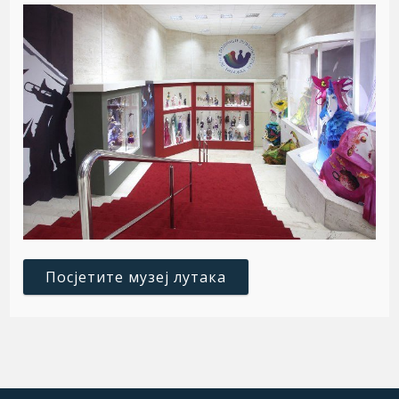
Посјетите музеј лутака