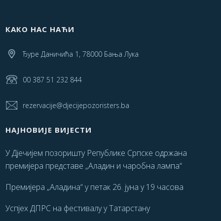
КАКО НАС НАЋИ
Ђуре Даничића 1, 78000 Бања Лука
00 387 51 232 844
rezervacije@djecijepozoristers.ba
НАЈНОВИЈЕ ВИЈЕСТИ
У Дјечијем позоришту Републике Српске одржана
премијера представе „Аладин и чаробна лампа“
Премијера „Аладина“ у петак 26. јуна у 19 часова
Успјех ДПРС на фестивалу у Татарстану