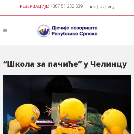
РЕЗЕРВАЦИЈЕ:
+387 51 232 839
ћир
|
lat
|
eng
“Школа за пачиће” у Челинцу