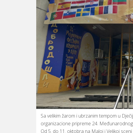
Sa velikim žarom i ubrzanim tempom u Dječij
organizacione pripreme 24. Međunarodnog fe
Od 5. do 11. oktobra na Maloj i Velikoj scen