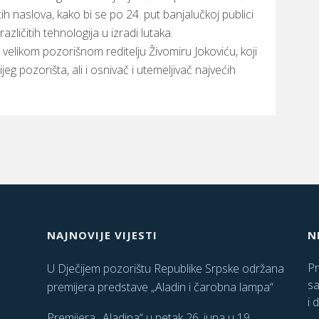
ih naslova, kako bi se po 24. put banjalučkoj publici
zličitih tehnologija u izradi lutaka.
velikom pozorišnom reditelju Živomiru Jokoviću, koji
jeg pozorišta, ali i osnivač i utemeljivač najvećih
NAJNOVIJE VIJESTI
N
Pr
U Dječijem pozorištu Republike Srpske održana
sa
premijera predstave „Aladin i čarobna lampa“
i 
Premijera „Aladina“ u petak 26. juna u 19