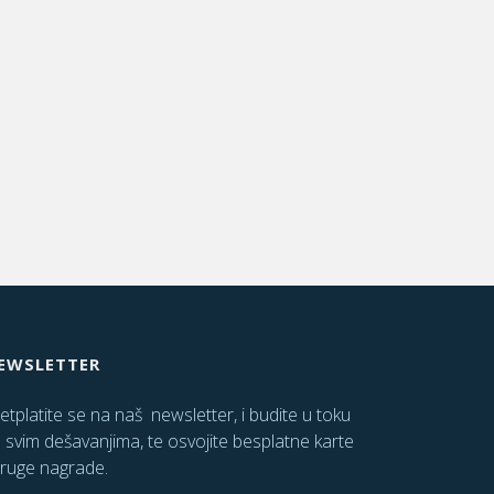
EWSLETTER
etplatite se na naš newsletter, i budite u toku
 svim dešavanjima, te osvojite besplatne karte
druge nagrade.