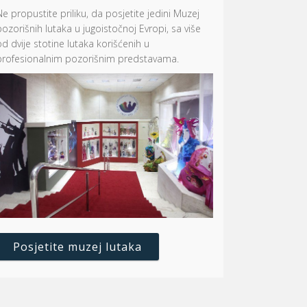
Ne propustite priliku, da posjetite jedini Muzej
pozorišnih lutaka u jugoistočnoj Evropi, sa više
od dvije stotine lutaka korišćenih u
profesionalnim pozorišnim predstavama.
Posjetite muzej lutaka