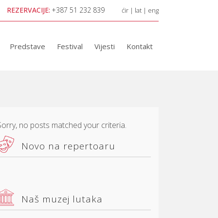
REZERVACIJE:
+387 51 232 839
ćir
|
lat
|
eng
Predstave
Festival
Vijesti
Kontakt
Sorry, no posts matched your criteria.
Novo na repertoaru
Naš muzej lutaka