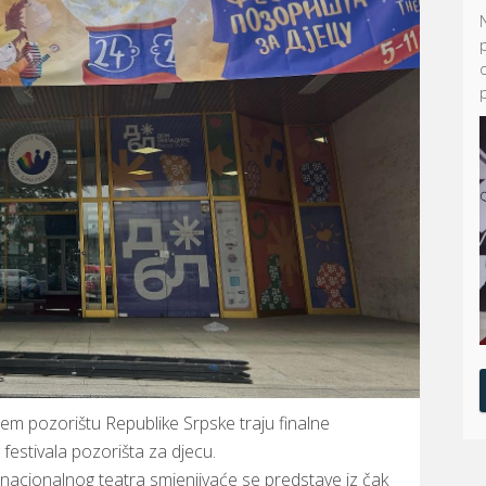
em pozorištu Republike Srpske traju finalne
stivala pozorišta za djecu.
i nacionalnog teatra smjenjivaće se predstave iz čak