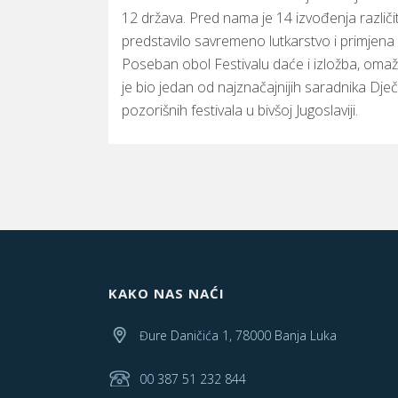
12 država. Pred nama je 14 izvođenja različit
predstavilo savremeno lutkarstvo i primjena ra
Poseban obol Festivalu daće i izložba, omaž 
je bio jedan od najznačajnijih saradnika Dječi
pozorišnih festivala u bivšoj Jugoslaviji.
KAKO NAS NAĆI
Đure Daničića 1, 78000 Banja Luka
00 387 51 232 844