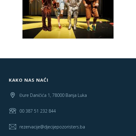
KAKO NAS NAĆI
Đure Daničića 1, 78000 Banja Luka
00 387 51 232 844
rezervacije@djecijepozoristers.ba