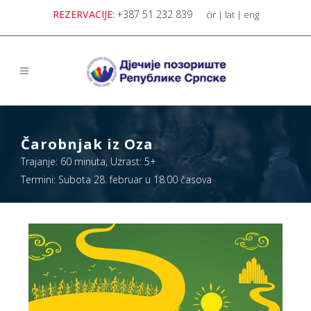
REZERVACIJE:
+387 51 232 839
ćir
|
lat
|
eng
Čarobnjak iz Oza
Trajanje: 60 minuta, Uzrast: 5+
Termini: Subota 28. februar u 18.00 časova