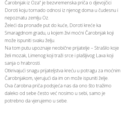
Čarobnjak iz Oza“ je bezvremenska priča o djevojčici
Doroti koju tornado odnosi iz njenog doma u čudesnu i
nepoznatu zemlju Oz.
Želeći da pronađe put do kuće, Doroti kreće ka
Smaragdnom gradu, u kojem živi moćni Čarobnjak koji
može ispuniti svaku želju.
Na tom putu upoznaje neobične prijatelje – Strašilo koje
želi mozak, Limenog koji traži srce i plašljivog Lava koji
sanja o hrabrosti.
Otkrivajući snagu prijateljstva kreću u potragu za moćnim
Čarobnjakom, vjerujući da im on može ispuniti želje.
Ova čarobna priča podsjeća nas da ono što tražimo
daleko od sebe često već nosimo u sebi, samo je
potrebno da vjerujemo u sebe.