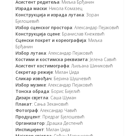
Асистент редитеља
: Миљка Брђанин
Израда маски
: Никола Комазец
Конструкција и израда лутака
: Зоран
Бјелошевић
Избор сценског простора
: Александар Пејаковић
Конструкција сцене
: Бранислав Кнежевић
Сценски покрет и кореографија
: Миљка
Брђанин
Избор лутака
: Александар Пејаковић
Костими и костимска реквизита
: Јелена Савић
Асистент костимографа
: Љиљана Шиниковић
Секретар режије
: Милан Џида
Сликар извођач
: Берина Шушчевић
Избор музике
: Александар Пејаковић
Тонска обрада
: Борис Бијелић
Дизајн свјетла
: Саша Шуман
Плакат
: Сања Зекановић
Фотограф
: Александар Чавић
Продуцент
: Предраг Бјелошевић
Организатор
: Драшка Деспенић
Инспицијент
: Милан Џида
Мајстор свјетла
: Срђан Маринковић