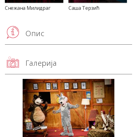
Снежана Милидраг
Саша Терзић
Опис
Галерија