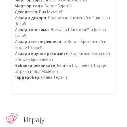
Мајстор тона
: Борис Бијелић
Декоратер
: Вид Милетић
Израда декора
: Бранислав Кнежевић и Радослав
Полић
Израда костима
: Љиљана Шиниковић и Јелена
Савић
Израда ситне реквизите
: Зоран Бјелошевић и
Ђорђе Штркић
Израда крупне реквизите
: Бранислав Кнежевић
и Зоран Бјелошевић
Набавка реквизите
: Берина Шушчевић, Ђорђе
Штркић и Вид Милетић
Гардеробер
: Слава Терзић
Играју