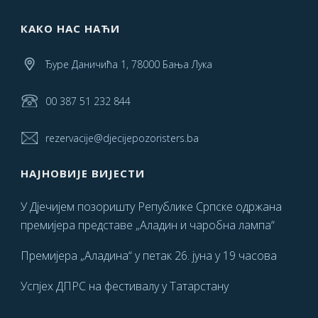
КАКО НАС НАЋИ
Ђуре Даничића 1, 78000 Бања Лука
00 387 51 232 844
rezervacije@djecijepozoristers.ba
НАЈНОВИЈЕ ВИЈЕСТИ
У Дјечијем позоришту Републике Српске одржана
премијера представе „Аладин и чаробна лампа“
Премијера „Аладина“ у петак 26. јуна у 19 часова
Успјех ДПРС на фестивалу у Татарстану