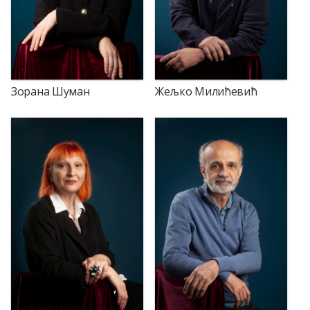
Зорана Шуман
Жељко Милићевић