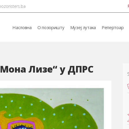
pozoristers.ba
Насловна
О позоришту
Музеј лутака
Репертоар
 Мона Лизе“ у ДПРС