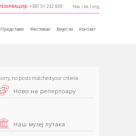
РЕЗЕРВАЦИЈЕ:
+387 51 232 839
ћир
|
lat
|
eng
Представе
Фестивал
Вијести
Контакт
Sorry, no posts matched your criteria.
Ново на репертоару
Наш музеј лутака