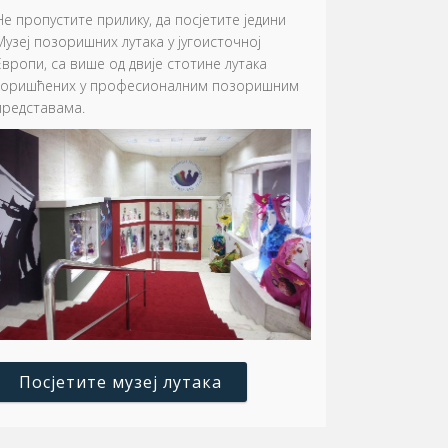
Не пропустите прилику, да посјетите једини
Музеј позоришних лутака у југоисточној
Европи, са више од двије стотине лутака
коришћених у професионалним позоришним
представама.
Посјетите музеј лутака