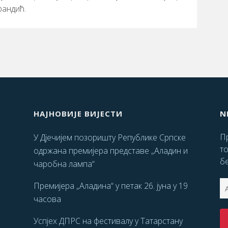
рандић.
НАЈНОВИЈЕ ВИЈЕСТИ
N
Пр
У Дјечијем позоришту Републике Српске
т
одржана премијера представе „Аладин и
бе
чаробна лампа“
Премијера „Аладина“ у петак 26. јуна у 19
часова
Успјех ДПРС на фестивалу у Татарстану