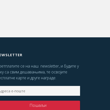
EWSLETTER
етплатите се на наш newsletter, и будите у
оку са свим дешавањима, те освојите
сплатне карте и друге награде.