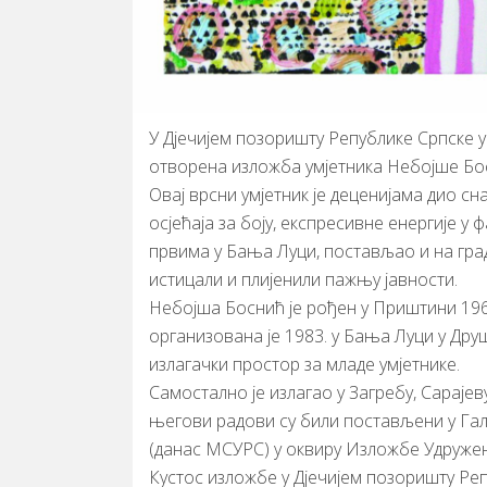
У Дјечијем позоришту Републике Српске у 
отворена изложба умјетника Небојше Бо
Овај врсни умјетник је деценијама дио 
осјећаја за боју, експресивне енергије у
првима у Бања Луци, постављао и на гра
истицали и плијенили пажњу јавности.
Небојша Боснић је рођен у Приштини 196
организована је 1983. у Бања Луци у Дру
излагачки простор за младе умјетнике.
Самостално је излагао у Загребу, Сарајев
његови радови су били постављени у Гал
(данас МСУРС) у оквиру Изложбе Удружењ
Кустос изложбе у Дјечијем позоришту Ре