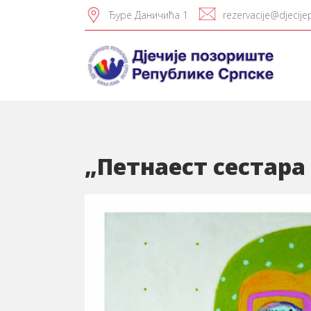
Ђуре Даничића 1
rezervacije@djecije
„Петнаест сестара