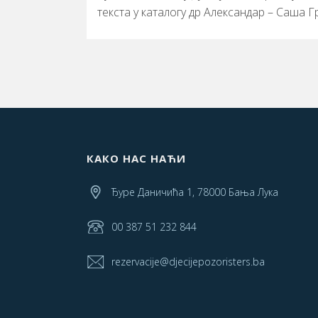
текста у каталогу др Александар – Саша Г
КАКО НАС НАЋИ
Ђуре Даничића 1, 78000 Бања Лука
00 387 51 232 844
rezervacije@djecijepozoristers.ba