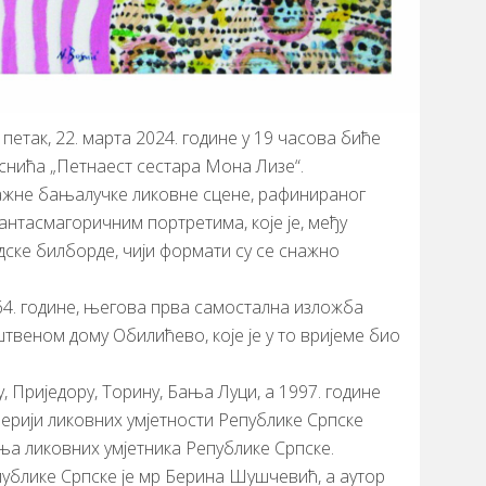
петак, 22. марта 2024. године у 19 часова биће
снића „Петнаест сестара Мона Лизе“.
снажне бањалучке ликовне сцене, рафинираног
 фантасмагоричним портретима, које је, међу
дске билборде, чији формати су се снажно
4. године, његова прва самостална изложба
штвеном дому Обилићево, које је у то вријеме био
у, Приједору, Торину, Бања Луци, а 1997. године
ерији ликовних умјетности Републике Српске
а ликовних умјетника Републике Српске.
публике Српске је мр Берина Шушчевић, а аутор