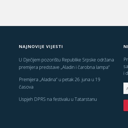
NAJNOVIJE VIJESTI
N
Pr
U Dječijem pozorištu Republike Srpske održana
sa
premijera predstave „Aladin i čarobna lampa“
i 
Premijera „Aladina“ u petak 26. juna u 19
časova
Uspjeh DPRS na festivalu u Tatarstanu