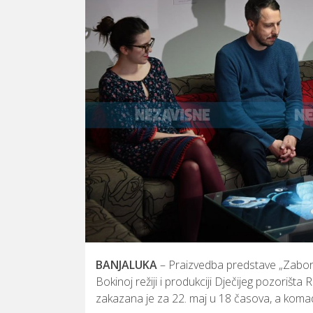
BANJALUKA
–
Praizvedba
predstave „
Zabor
Bokinoj
režiji
i
produkciji
Dječijeg
pozorišta
R
zakazana
je
za
22.
maj
u
18
časova,
a
koma