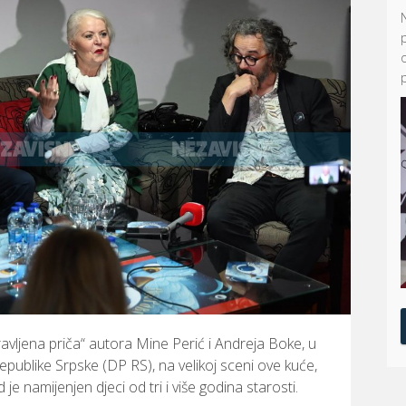
avljena
priča“
autora
Mine
Perić
i
Andreja
Boke,
u
epublike
Srpske (
DP
RS),
na
velikoj
sceni
ove
kuće,
d
je
namijenjen
djeci
od
tri
i
više
godina
starosti.