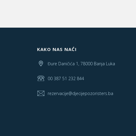
KAKO NAS NAĆI
Đure Daničića 1, 78000 Banja Luka
00 387 51 232 844
rezervacije@djecijepozoristers.ba