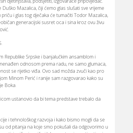
ših
djetinjstava,
podsjetiti,
izgovaraće
pripovjedač.
e
Duško
Mazalica,
čiji
ćemo
glas
slušati
sve
vrijeme
u
priču
i
glas
tog
dječaka
će
tumačiti
Todor
Mazalica,
eobičan
generacijski
susret
oca
i
sina
kroz
ovu
živu
ović.
S.
em
Republike
Srpske
i
banjalučkim
ansamblom
i
znenađen
odnosom
prema
radu,
ne
samo
glumaca,
enost
se
rijetko
viđa.
Ovo
sad
možda
zvuči
kao
pro
njom
Minom
Perić
i
ranije
sam
razgovarao
kako
su
je
Boka.
licom
ustanovio
da
bi
tema
predstave
trebalo
da
ncije
i
tehnološkog
razvoja
i
kako
bismo
mogli
da
se
su
od
pitanja
na
koje
smo
pokušali
da
odgovorimo
u