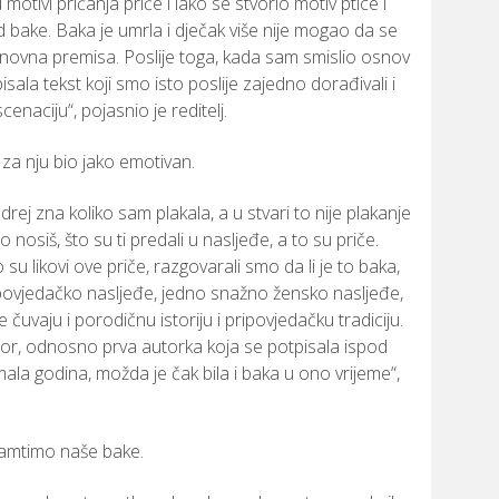
u
motivi
pričanja
priče
i
lako
se
stvorio
motiv
ptice
i
d
bake.
Baka
je
umrla
i
dječak
više
nije
mogao
da
se
novna
premisa.
Poslije
toga,
kada
sam
smislio
osnov
isala
tekst
koji
smo
isto
poslije
zajedno
dorađivali
i
scenaciju“,
pojasnio
je
reditelj.
u
za
nju
bio
jako
emotivan.
drej
zna
koliko
sam
plakala,
a
u
stvari
to
nije
plakanje
to
nosiš,
što
su
ti
predali
u
nasljeđe,
a
to
su
priče.
o
su
likovi
ove
priče,
razgovarali
smo
da
li
je
to
baka,
povjedačko
nasljeđe,
jedno
snažno
žensko
nasljeđe,
e
čuvaju
i
porodičnu
istoriju
i
pripovjedačku
tradiciju.
or,
odnosno
prva
autorka
koja
se
potpisala
ispod
mala
godina,
možda
je
čak
bila
i
baka
u
ono
vrijeme“,
amtimo
naše
bake.