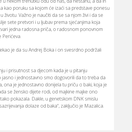
ke
u
nekom
trenutku
odu
od
nas,
da
nestanu,
a
da
ih
ca
kao
poruku
sa
kojom
će
izaći
sa
predstave
ponesu
a
u
životu.
Važno
je
naučiti
da
se
sa
njom
živi
i
da
se
lije
sete
pretvori
i
u
ljubav
prema
sjećanjima
koja
tvari
jedna
radosna
priča,
o
radosnom
ponovnom
e
Perićeva.
rekao
je
da
su
Andrej
Boka
i
on
svesrdno
podržali
nju
i
prisutnost
sa
djecom
kada
je
u
pitanju
o
jasno
i
jednostavno
smo
dogovorili
da
to
treba
da
a,
ona
je
jednostavno
donijela
tu
priču
o
baki,
koja
je
ada
se
žensko
dijete
rodi,
od
majkine
majke
ono
e
tako
pokazala.
Dakle,
u
genetskom
DNK
smislu
sazrijevanja
dolaze
od
baka“,
zaključio
je
Mazalica.