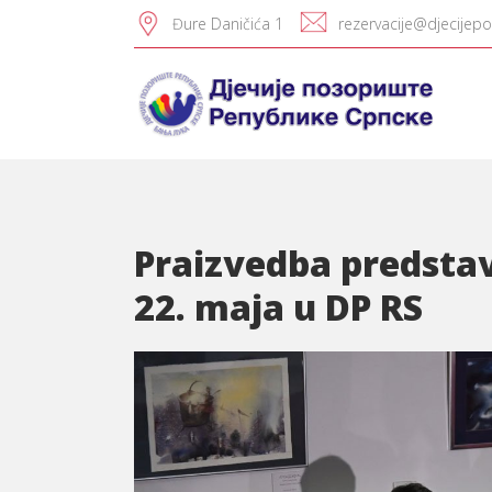
Đure Daničića 1
rezervacije@djecijepo
Praizvedba predstav
22. maja u DP RS