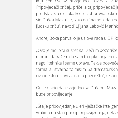
kojih
ćemo
se
svi
mi
zajedno,
kroz
narativ
na
Pripovjedači
pričaju
priče,
a
taj
pripovjedač
j
predstave,
a
dječaka
koji
je
zaboravio
bakin
sin
Duška
Mazalice,
tako
da
imamo
jedan
n
ljudsku
priču“,
navodi
Ljiljana
Labović
Marink
Andrej
Boka
pohvalio
je
uslove
rada
u
DP
R
„
Ovo
je
moj
prvi
susret
sa
Dječijim
pozorišt
moram
da
kažem
da
sam
bio
jako
prijatno
i
nego
i
tehnike
i
same
uprave.
Takva
posveć
forma,
ali
stvarno
to
mislim.
Sa
dramaturški
ovo
idealni
uslovi
za
rad
u
pozorištu“,
rekao
On
je
otkrio
da
je
zajedno
sa
Duškom
Maza
bude
pripovijedanje.
„
Šta
je
pripovijedanje
u
eri
vještačke
intelige
vratimo
na
stari
princip
pripovijedanja,
neka