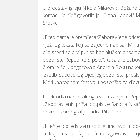
U
predstavi
igraju
Nikola
Milaković,
Božana
komadu
je
riječ
govorila
je
Ljiljana
Labović
M
Srpske.
„
Pred
nama
je
premijera ‘
Zaboravljene
priče
nježnog
teksta
koji
su
zajedno
napisali
Min
bilo
sresti
se
prvi
put
sa
banjalučkim
ansam
pozorištu
Republike
Srpske“,
kazala
je
Labov
čijem
je
čelu
angažovala
Andreja
Boku
nak
izvedbi
subotičkog
Dječijeg
pozorišta,
prošl
Međunarodnom
festivalu
pozorišta
za
djec
Direktorka
nacionalnog
teatra
za
djecu
Repu
„
Zaboravljenih
priča“
potpisuje
Sandra
Nika
pokret
i
koreografiju
radila
Rita
Gobi.
„
Riječ
je
o
predstavi
u
kojoj
glumci
svojim
po
i
u
kojima
su,
pričaju
priču
ne
izgovorivši
niti