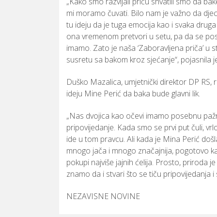
„
Kako
smo
razvijali
priču
shvatili
smo
da
ba
mi
moramo
čuvati.
Bilo
nam
je
važno
da
dje
tu
ideju
da
je
tuga
emocija
kao
i
svaka
drug
ona
vremenom
pretvori
u
setu,
pa
da
se
pos
imamo.
Zato
je
naša ‘
Zaboravljena
priča’
u
s
susretu
sa
bakom
kroz
sjećanje“,
pojasnila
j
Duško
Mazalica,
umjetnički
direktor
DP
RS,
ideju
Mine
Perić
da
baka
bude
glavni
lik.
„
Nas
dvojica
kao
očevi
imamo
posebnu
paž
pripovijedanje.
Kada
smo
se
prvi
put
čuli,
vrl
ide
u
tom
pravcu.
Ali
kada
je
Mina
Perić
došl
mnogo
jača
i
mnogo
značajnija,
pogotovo
k
pokupi
najviše
jajnih
ćelija.
Prosto,
priroda
j
znamo
da
i
stvari
što
se
tiču
pripovijedanja
i
NEZAVISNE NOVINE