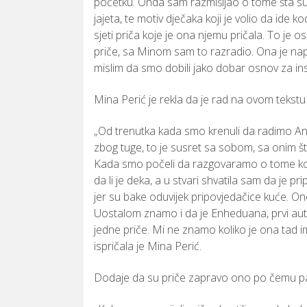
početku.
Onda
sam
razmišljao
o
tome
šta
s
jajeta,
te
motiv
dječaka
koji
je
volio
da
ide
ko
sjeti
priča
koje
je
ona
njemu
pričala.
To
je
os
priče,
sa
Minom
sam
to
razradio.
Ona
je
nap
mislim
da
smo
dobili
jako
dobar
osnov
za
in
Mina
Perić
je
rekla
da
je
rad
na
ovom
tekst
„
Od
trenutka
kada
smo
krenuli
da
radimo
An
zbog
tuge,
to
je
susret
sa
sobom,
sa
onim
š
Kada
smo
počeli
da
razgovaramo
o
tome
k
da
li
je
deka,
a
u
stvari
shvatila
sam
da
je
pri
jer
su
bake
oduvijek
pripovjedačice
kuće.
On
Uostalom
znamo
i
da
je
Enheduana,
prvi
aut
jedne
priče.
Mi
ne
znamo
koliko
je
ona
tad
i
ispričala
je
Mina
Perić.
Dodaje
da
su
priče
zapravo
ono
po
čemu
p