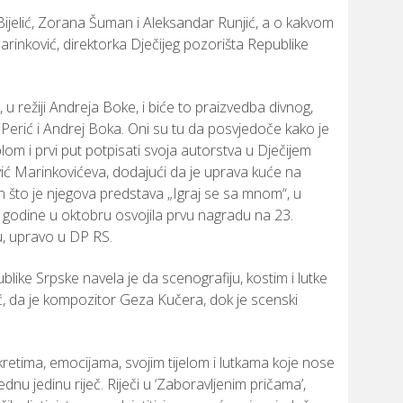
Bijelić,
Zorana
Šuman
i
Aleksandar
Runjić,
a
o
kakvom
arinković,
direktorka
Dječijeg
pozorišta
Republike
’,
u
režiji
Andreja
Boke,
i
biće
to
praizvedba
divnog,
a
Perić
i
Andrej
Boka.
Oni
su
tu
da
posvjedoče
kako
je
blom
i
prvi
put
potpisati
svoja
autorstva
u
Dječijem
ić
Marinkovićeva,
dodajući
da
je
uprava
kuće
na
on
što
je
njegova
predstava „
Igraj
se
sa
mnom“,
u
e
godine
u
oktobru
osvojila
prvu
nagradu
na
23.
u,
upravo
u
DP
RS.
blike
Srpske
navela
je
da
scenografiju,
kostim
i
lutke
č,
da
je
kompozitor
Geza
Kučera,
dok
je
scenski
kretima,
emocijama,
svojim
tijelom
i
lutkama
koje
nose
jednu
jedinu
riječ.
Riječi
u ‘
Zaboravljenim
pričama’,