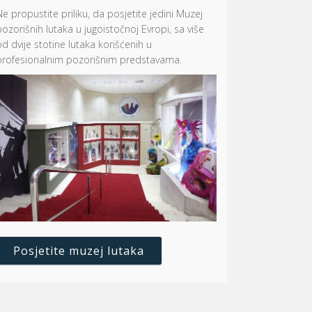
Ne propustite priliku, da posjetite jedini Muzej
pozorišnih lutaka u jugoistočnoj Evropi, sa više
od dvije stotine lutaka korišćenih u
profesionalnim pozorišnim predstavama.
Posjetite muzej lutaka