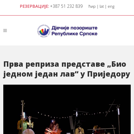
РЕЗЕРВАЦИЈЕ:
+387 51 232 839
ћир
|
lat
|
eng
Прва реприза представе „Био
једном један лав“ у Приједору