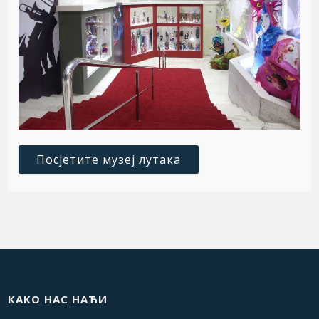
Посјетите музеј лутака
КАКО НАС НАЋИ