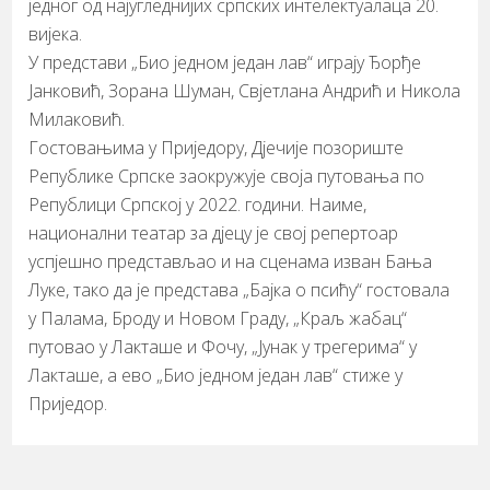
једног од најугледнијих српских интелектуалаца 20.
вијека.
У представи „Био једном један лав“ играју Ђорђе
Јанковић, Зорана Шуман, Свјетлана Андрић и Никола
Милаковић.
Гостовањима у Приједору, Дјечије позориште
Републике Српске заокружује своја путовања по
Републици Српској у 2022. години. Наиме,
национални театар за дјецу је свој репертоар
успјешно представљао и на сценама изван Бања
Луке, тако да је представа „Бајка о псићу“ гостовала
у Палама, Броду и Новом Граду, „Краљ жабац“
путовао у Лакташе и Фочу, „Јунак у трегерима“ у
Лакташе, а ево „Био једном један лав“ стиже у
Приједор.