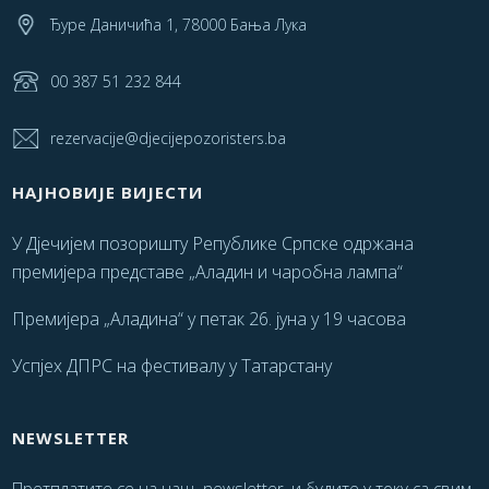
Ђуре Даничића 1, 78000 Бања Лука
00 387 51 232 844
rezervacije@djecijepozoristers.ba
НАЈНОВИЈЕ ВИЈЕСТИ
У Дјечијем позоришту Републике Српске одржана
премијера представе „Аладин и чаробна лампа“
Премијера „Аладина“ у петак 26. јуна у 19 часова
Успјех ДПРС на фестивалу у Татарстану
NEWSLETTER
Претплатите се на наш newsletter, и будите у току са свим