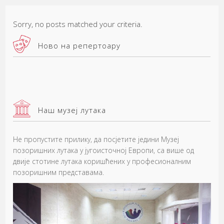
Sorry, no posts matched your criteria.
Ново на репертоару
Наш музеј лутака
Не пропустите прилику, да посјетите једини Музеј
позоришних лутака у југоисточној Европи, са више од
двије стотине лутака коришћених у професионалним
позоришним представама.