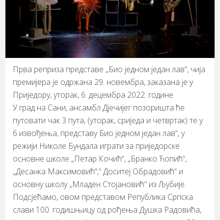
Прва реприза представе „Био једном један лав“, чија
премијера је одржана 29. новембра, заказана је у
Приједору, уторак, 6. децембра 2022. године
У град на Сани, ансамбл Дјечијег позоришта ће
путовати чак 3 пута, (уторак, сриједа и четвртак) те у
6 извођења, представу Био једном један лав“, у
режији Николе Бундала играти за приједорске
основне школе „Петар Кочић“, „Бранко Ћопић“,
„Десанка Максимовић“,“ Доситеј Обрадовић“ и
основну школу „Младен Стојановић“ из Љубије.
Подсјећамо, овом представом Република Српска
слави 100. годишњицу од рођења Душка Радовића,