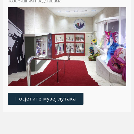
позоришним представама.
Посјетите музеј лутака