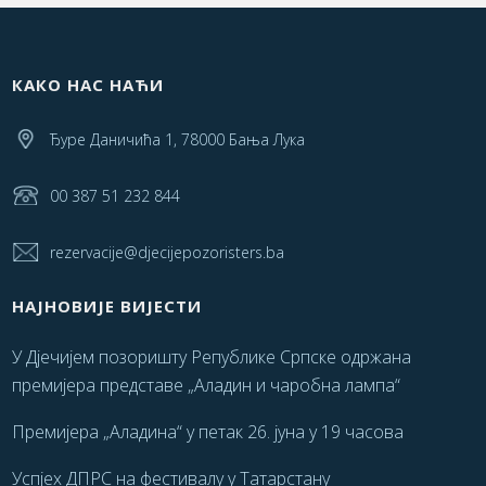
КАКО НАС НАЋИ
Ђуре Даничића 1, 78000 Бања Лука
00 387 51 232 844
rezervacije@djecijepozoristers.ba
НАЈНОВИЈЕ ВИЈЕСТИ
У Дјечијем позоришту Републике Српске одржана
премијера представе „Аладин и чаробна лампа“
Премијера „Аладина“ у петак 26. јуна у 19 часова
Успјех ДПРС на фестивалу у Татарстану