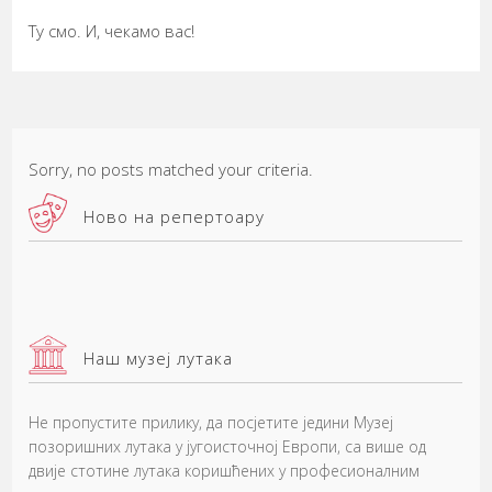
Ту смо. И, чекамо вас!
Sorry, no posts matched your criteria.
Ново на репертоару
Наш музеј лутака
Не пропустите прилику, да посјетите једини Музеј
позоришних лутака у југоисточној Европи, са више од
двије стотине лутака коришћених у професионалним