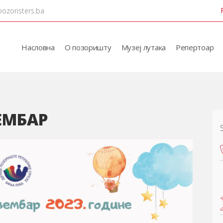
pozoristers.ba
Насловна
О позоришту
Музеј лутака
Репертоар
ЕМБАР