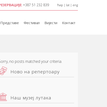
РЕЗЕРВАЦИЈЕ:
+387 51 232 839
ћир
|
lat
|
eng
Представе
Фестивал
Вијести
Контакт
Sorry, no posts matched your criteria.
Ново на репертоару
Наш музеј лутака