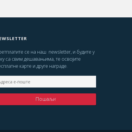
EWSLETTER
етплатите се на наш newsletter, и будите у
оку са свим дешавањима, те освојите
сплатне карте и друге награде.