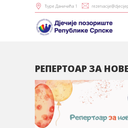
Ђуре Даничића 1
rezervacije@djecije
РЕПЕРТОАР ЗА НОВ