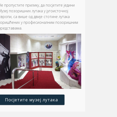
Не пропустите прилику, да посјетите једини
Музеј позоришних лутака у југоисточној
Европи, са више од двије стотине лутака
коришћених у професионалним позоришним
представама.
Посјетите музеј лутака