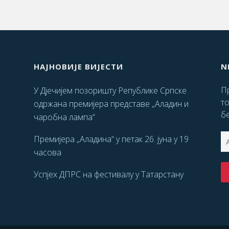
НАЈНОВИЈЕ ВИЈЕСТИ
N
Пр
У Дјечијем позоришту Републике Српске
т
одржана премијера представе „Аладин и
бе
чаробна лампа“
Премијера „Аладина“ у петак 26. јуна у 19
часова
Успјех ДПРС на фестивалу у Татарстану