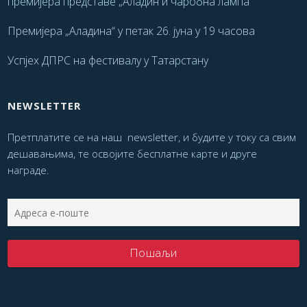
премијера представе „Аладин и чаробна лампа“
Премијера „Аладина“ у петак 26. јуна у 19 часова
Успјех ДПРС на фестивалу у Татарстану
NEWSLETTER
Претплатите се на наш newsletter, и будите у току са свим
дешавањима, те освојите бесплатне карте и друге
награде.