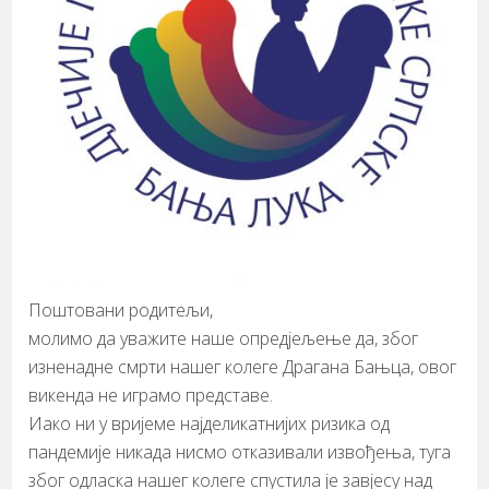
Поштовани родитељи,
молимо да уважите наше опредјељење да, због
изненадне смрти нашег колеге Драгана Бањца, овог
викенда не играмо представе.
Иако ни у вријеме најделикатнијих ризика од
пандемије никада нисмо отказивали извођења, туга
због одласка нашег колеге спустила је завјесу над