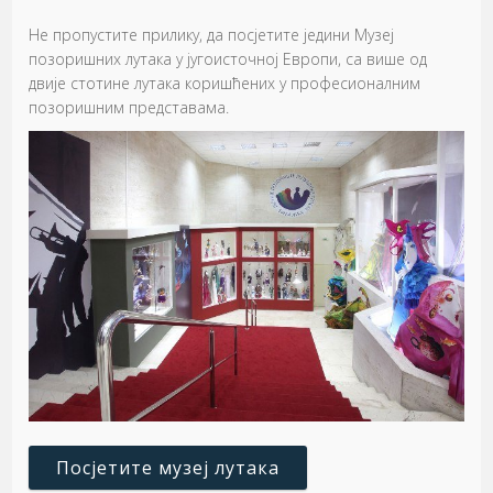
Не пропустите прилику, да посјетите једини Музеј
позоришних лутака у југоисточној Европи, са више од
двије стотине лутака коришћених у професионалним
позоришним представама.
Посјетите музеј лутака