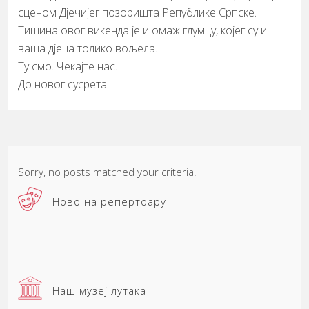
сценом Дјечијег позоришта Републике Српске.
Тишина овог викенда је и омаж глумцу, којег су и
ваша дјеца толико вољела.
Ту смо. Чекајте нас.
До новог сусрета.
Sorry, no posts matched your criteria.
Ново на репертоару
Наш музеј лутака