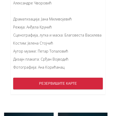
Александре Чворовић
Драматизација: Јана Миливојевић
Режија: Анђела Крунић
Сценографија, лутка и маска: Благовеста Василева
Костим: Јелена Стојчић
Аутор музике: Петар Топаловић
Дизајн плаката: Срђан Војводић
Фотографија: Ана Корићанац
РЕЗЕРВИШИТЕ КАРТЕ