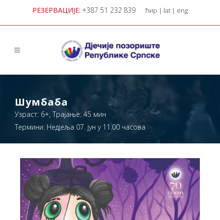
РЕЗЕРВАЦИЈЕ:
+387 51 232 839
ћир
|
lat
|
eng
Шумбаба
Узраст: 6+, Трајање: 45 мин
Термини: Недјеља 07. јун у 11.00 часова