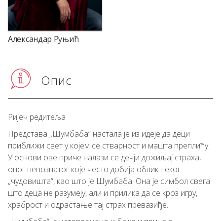
Александар Руњић
Опис
Ријеч редитеља
Представа „Шумбаба“ настала је из идеје да деци
приближи свет у којем се стварност и машта преплићу.
У основи ове приче налази се дечји дожиљај страха,
оног непознатог које често добија облик неког
„чудовишта“, као што је Шумбаба. Она је симбол свега
што деца не разумеју, али и прилика да се кроз игру,
храброст и одрастање тај страх превазиђе.