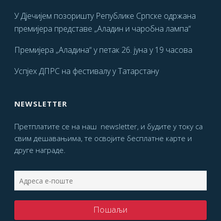
У Дјечијем позоришту Републике Српске одржана
премијера представе „Аладин и чаробна лампа“
Премијера „Аладина“ у петак 26. јуна у 19 часова
Успјех ДПРС на фестивалу у Татарстану
NEWSLETTER
Претплатите се на наш newsletter, и будите у току са
свим дешавањима, те освојите бесплатне карте и
друге награде.