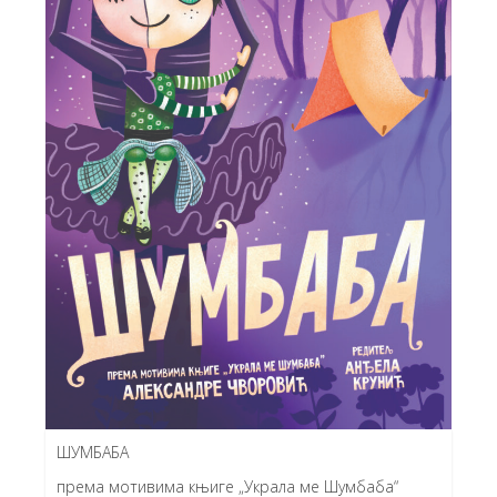
ШУМБАБА
према мотивима књиге „Украла ме Шумбаба“