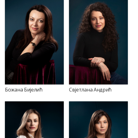
Божана Бијелић
Свјетлана Андрић