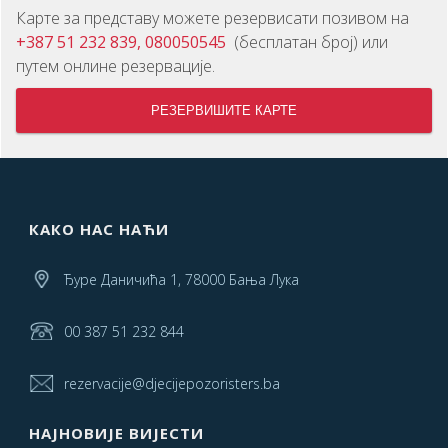
Карте за представу можете резервисати позивом на
+387 51 232 839, 080050545
(бесплатан број) или
путем онлине резервације.
РЕЗЕРВИШИТЕ КАРТЕ
КАКО НАС НАЋИ
Ђуре Даничића 1, 78000 Бања Лука
00 387 51 232 844
rezervacije@djecijepozoristers.ba
НАЈНОВИЈЕ ВИЈЕСТИ