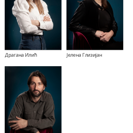
Драгана Илић
Јелена Глизијан