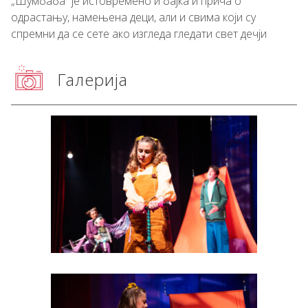
„Шумбаба“ је истовремено и бајка и прича о
одрастању, намењена деци, али и свима који су
спремни да се сете ако изгледа гледати свет дечји
Галерија