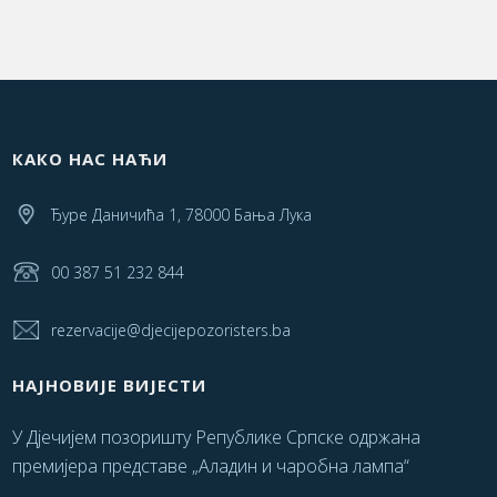
КАКО НАС НАЋИ
Ђуре Даничића 1, 78000 Бања Лука
00 387 51 232 844
rezervacije@djecijepozoristers.ba
НАЈНОВИЈЕ ВИЈЕСТИ
У Дјечијем позоришту Републике Српске одржана
премијера представе „Аладин и чаробна лампа“