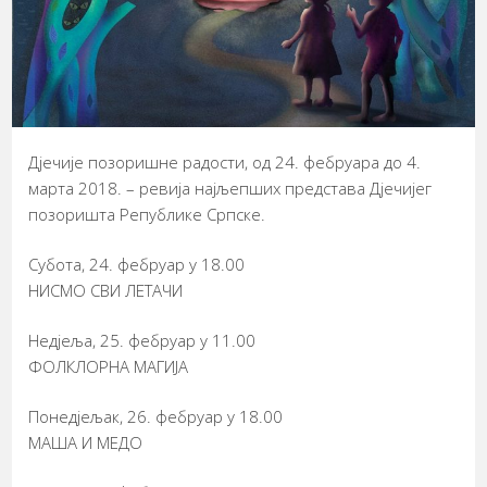
Дјечије позоришне радости, од 24. фебруара до 4.
марта 2018. – ревија најљепших представа Дјечијег
позоришта Републике Српске.
Субота, 24. фебруар у 18.00
НИСМО СВИ ЛЕТАЧИ
Недјеља, 25. фебруар у 11.00
ФОЛКЛОРНА МАГИЈА
Понедјељак, 26. фебруар у 18.00
МАША И МЕДО