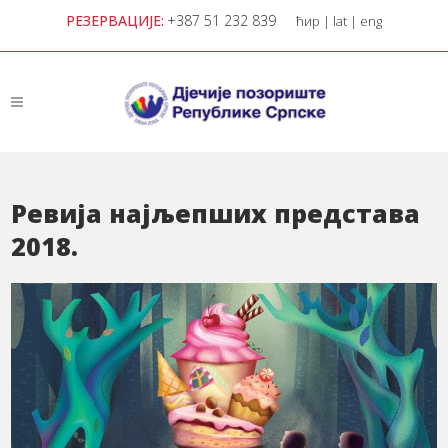
РЕЗЕРВАЦИЈЕ:
+387 51 232 839
ћир
|
lat
|
eng
Ревија најљепших представа
2018.