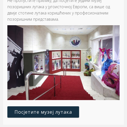
Не пропустите прилику, да посјетите једини Музеј
позоришних лутака у југоисточној Европи, са више од
двије стотине лутака коришћених у професионалним
позоришним представама.
Посјетите музеј лутака