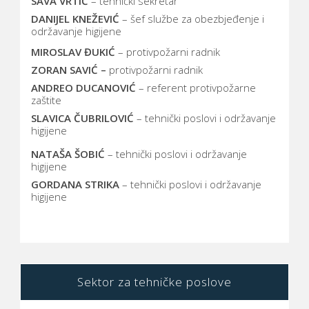
SAVA VRTIĆ
– tehnički sekretar
DANIJEL KNEŽEVIĆ
– šef službe za obezbjeđenje i
održavanje higijene
MIROSLAV ĐUKIĆ
– protivpožarni radnik
ZORAN SAVIĆ –
protivpožarni radnik
ANDREO DUCANOVIĆ
– referent protivpožarne
zaštite
SLAVICA ČUBRILOVIĆ
– tehnički poslovi i održavanje
higijene
NATAŠA ŠOBIĆ
– tehnički poslovi i održavanje
higijene
GORDANA STRIKA
– tehnički poslovi i održavanje
higijene
Sektor za tehničke poslove