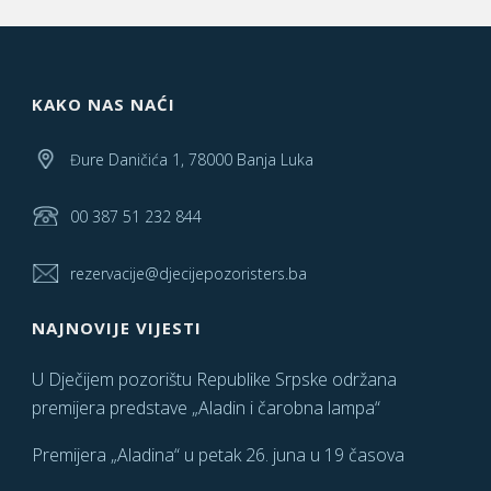
KAKO NAS NAĆI
Đure Daničića 1, 78000 Banja Luka
00 387 51 232 844
rezervacije@djecijepozoristers.ba
NAJNOVIJE VIJESTI
U Dječijem pozorištu Republike Srpske održana
premijera predstave „Aladin i čarobna lampa“
Premijera „Aladina“ u petak 26. juna u 19 časova