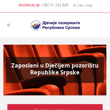
REZERVACIJE:
+387 51 232 839
ćir
|
lat
|
eng
Zaposleni u Dječijem pozorištu
Republike Srpske