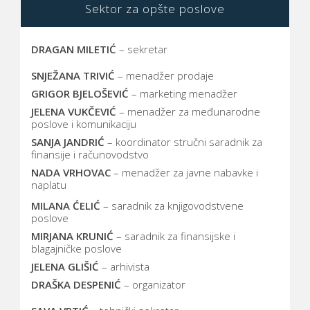
Sektor za opšte poslove
DRAGAN MILETIĆ
– sekretar
SNJEŽANA TRIVIĆ
– menadžer prodaje
GRIGOR BJELOŠEVIĆ
– marketing menadžer
JELENA VUKČEVIĆ
– menadžer za međunarodne
poslove i komunikaciju
SANJA JANDRIĆ
– koordinator stručni saradnik za
finansije i računovodstvo
NADA VRHOVAC
– menadžer za javne nabavke i
naplatu
MILANA ĆELIĆ
– saradnik za knjigovodstvene
poslove
MIRJANA KRUNIĆ
– saradnik za finansijske i
blagajničke poslove
JELENA GLIŠIĆ
– arhivista
DRAŠKA DESPENIĆ
– organizator