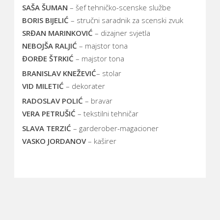
SAŠA ŠUMAN
– šef tehničko-scenske službe
BORIS BIJELIĆ
– stručni saradnik za scenski zvuk
SRĐAN MARINKOVIĆ
– dizajner svjetla
NEBOJŠA RALJIĆ
– majstor tona
ĐORĐE ŠTRKIĆ
– majstor tona
BRANISLAV
KNEŽEVIĆ
– stolar
VID MILETIĆ
– dekorater
RADOSLAV POLIĆ
– bravar
VERA PETRUŠIĆ
– tekstilni tehničar
SLAVA TERZIĆ
– garderober-magacioner
VASKO JORDANOV
– kaširer