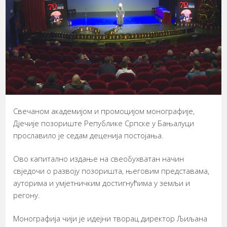
Свечаном академијом и промоцијом монографије,
Дјечије позориште Републике Српске у Бањалуци
прославило је седам деценија постојања.
Ово капитално издање на свеобухватан начин
свједочи о развоју позоришта, његовим представама,
ауторима и умјетничким достигнућима у земљи и
регону.
Монографија чији је идејни творац директор Љиљана