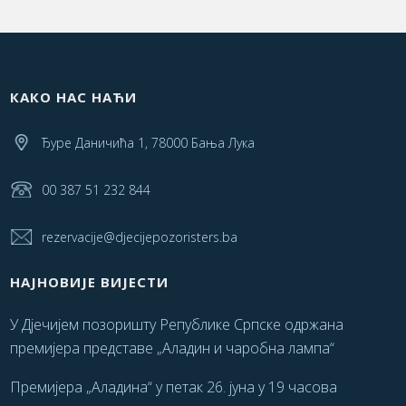
КАКО НАС НАЋИ
Ђуре Даничића 1, 78000 Бања Лука
00 387 51 232 844
rezervacije@djecijepozoristers.ba
НАЈНОВИЈЕ ВИЈЕСТИ
У Дјечијем позоришту Републике Српске одржана
премијера представе „Аладин и чаробна лампа“
Премијера „Аладина“ у петак 26. јуна у 19 часова