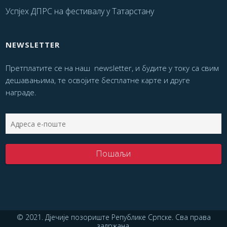
Успјех ДПРС на фестивалу у Татарстану
NEWSLETTER
Претплатите се на наш newsletter, и будите у току са свим
дешавањима, те освојите бесплатне карте и друге
награде.
© 2021. Дјечије позориште Републике Српске. Сва права
задржана.