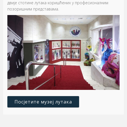
двије стотине лутака коришћених у професионалним
позоришним представама.
Посјетите музеј лутака