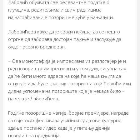
Лабовић обухвата све релевантне податке о
глумцима, редитељима и свим радницима
најнаграђиваније позоришне куће у Бањалуци.
Лабовићева каже да је сваки покушај да се нешто
отргне од заборава достојан пажње и заслужује да
буде посебно вреднован.
– Ова монографија је импресивна из разлога јер је и
рад позоришта импресиван и у том духу, сигурна сам
да ће бити много адреса на које ће наша књига да
отпутује и да буде гласник позоришта који ће доћи или
дивна успомена на позориште које је некада било –
навела је Лабовићева.
Године позоришне магије, бројне премијере, награде
са свјетских фестивала учинили су да ово културно
здање постане лидер када је у питању дјечија
позоришна продукција.