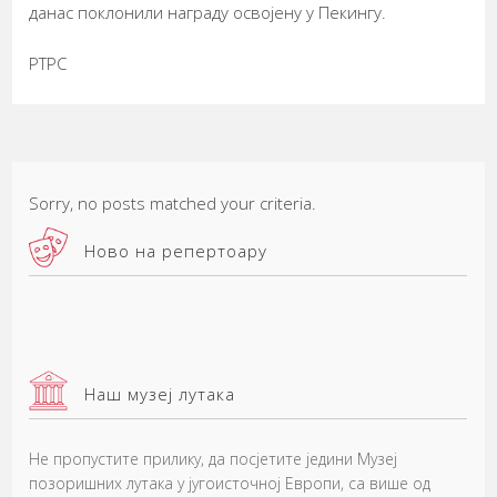
данас поклонили награду освојену у Пекингу.
РТРС
Sorry, no posts matched your criteria.
Ново на репертоару
Наш музеј лутака
Не пропустите прилику, да посјетите једини Музеј
позоришних лутака у југоисточној Европи, са више од