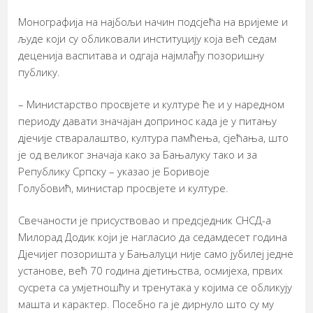
Монографија на најбољи начин подсјећа на вријеме и
људе који су обликовали институцију која већ седам
деценија васпитава и одгаја најмлађу позоришну
публику.
– Министарство просвјете и културе ће и у наредном
периоду давати значајан допринос када је у питању
дјечије стваралаштво, култура памћења, сјећања, што
је од великог значаја како за Бањалуку тако и за
Републику Српску – указао је Боривоје
Голубовић, министар просвјете и културе.
Свечаности је присуствовао и предсједник СНСД-а
Милорад Додик који је нагласио да седамдесет година
Дјечијег позоришта у Бањалуци није само јубилеј једне
установе, већ 70 година дјетињства, осмијеха, првих
сусрета са умјетношћу и тренутака у којима се обликују
машта и карактер. Посебно га је дирнуло што су му