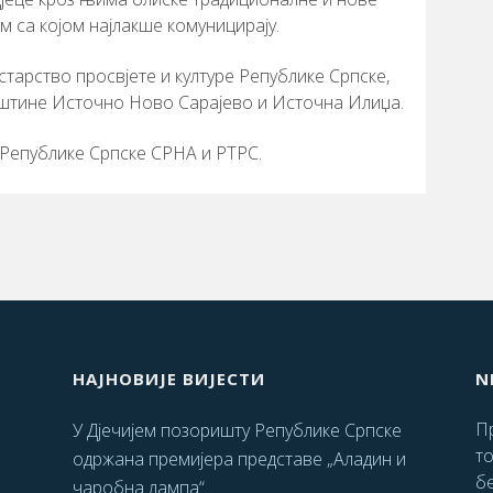
ом са којом најлакше комуницирају.
тарство просвјете и културе Републике Српске,
пштине Источно Ново Сарајево и Источна Илиџа.
 Републике Српске СРНА и РТРС.
НАЈНОВИЈЕ ВИЈЕСТИ
N
Пр
У Дјечијем позоришту Републике Српске
т
одржана премијера представе „Аладин и
бе
чаробна лампа“