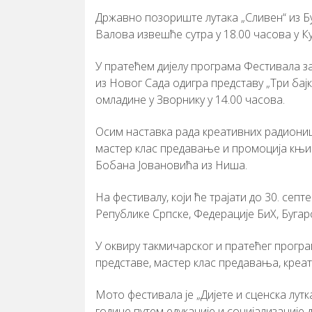
Државно позориште лутака „Сливен“ из Б
Валова извешће сутра у 18.00 часова у 
У пратећем дијелу програма Фестивала з
из Новог Сада одигра представу „Три бајк
омладине у Зворнику у 14.00 часова.
Осим наставка рада креативних радионица
мастер клас предавање и промоција књиг
Бобана Јовановића из Ниша.
На фестивалу, који ће трајати до 30. сеп
Републике Српске, Федерације БиХ, Бугарс
У оквиру такмичарског и пратећег прогр
представе, мастер клас предавања, креа
Мото фестивала је „Дијете и сценска лутка
године путем едукације и социјализације