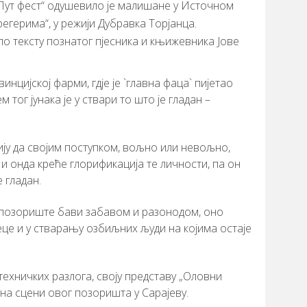
Лут фест“ одушевило је малишане у Источном
егерима“, у режији Дубравка Торјанца.
 по тексту познатог пјесника и књижевника Јове
овинцијској фарми, гдје је `главна фаца` пијетао
 тог јунака је у ствари то што је гладан –
цију да својим поступком, вољно или невољно,
 и онда креће глорификација те личности, па он
 гладан.
је позориште бави забавом и разонодом, оно
јеце и у стварању озбиљних људи на којима остаје
техничких разлога, своју представу „Оловни
 на сцени овог позоришта у Сарајеву.