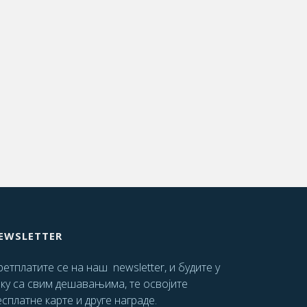
EWSLETTER
етплатите се на наш newsletter, и будите у
оку са свим дешавањима, те освојите
сплатне карте и друге награде.