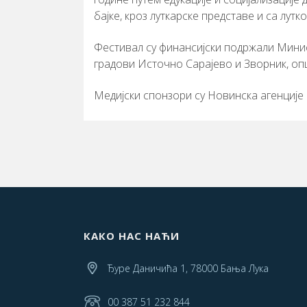
бајке, кроз луткарске представе и са лутк
Фестивал су финансијски подржали Минис
градови Источно Сарајево и Зворник, о
Медијски спонзори су Новинска агенције
КАКО НАС НАЋИ
Ђуре Даничића 1, 78000 Бања Лука
00 387 51 232 844