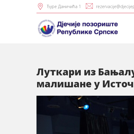
Ђуре Даничића 1
rezervacije@djecije
Луткари из Бањал
малишане у Источ