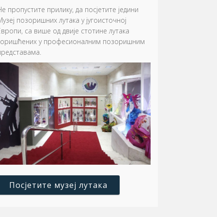
Не пропустите прилику, да посјетите једини
Музеј позоришних лутака у југоисточној
Европи, са више од двије стотине лутака
коришћених у професионалним позоришним
представама.
Посјетите музеј лутака