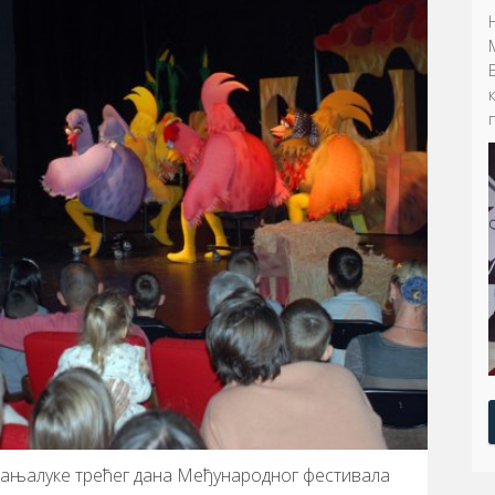
 Бањалуке трећег дана Међународног фестивала