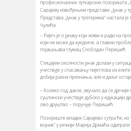
професионалних луткарских позоришта „
Сарајеву извођењем представе „Јунак у тр
Представа „Јунак у трегерима“ настала је
Чулића.
– Ријеч је о јунаку који живи и ради на пр
који не може да кукуриче, а главни проблем
појашњава глумац Слободан Перишић.
Стицајем околности јунак долази у ситуа
учествује у спасавању пијетлова из елите
добија разна признања, али и даље остаје
– Колико год, дакле, звучало да се дјечи
суштински учествује дубоко у едукацији д
ово друштво – поручује Перишић.
Позориште младих Сарајево сутра ће, из 
војник“ у режији Марија Дрмаћа одиграти