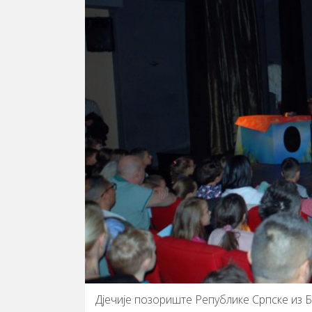
Дјечије позориште Републике Српске из