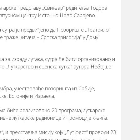
угарске представу „Свињар“ редитеља Тодора
Културном центру Источно Ново Сарајево.
а сутра је предвиђено да Позориште „Театрило“
е траже читача – Српска трилогија“ у Дому
 за израду лутака, сутра ће бити организовано и
е „Луткарство и сценска лутка“ аутора Небојше
тембра, учествоваће позоришта из Србије,
ке, Естоније и Израела.
ама биће реализовано 20 програма, луткарске
тивне луткарске радионице и промоције књига.
“, и представља мисију коју „Лут фест“ проводи 23
 дјеце кроз њима блиске традиционалне и нове