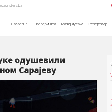
pozoristers.ba
Насловна
О позоришту
Музеј лутака
Репертоар
уке одушевили
ном Сарајеву