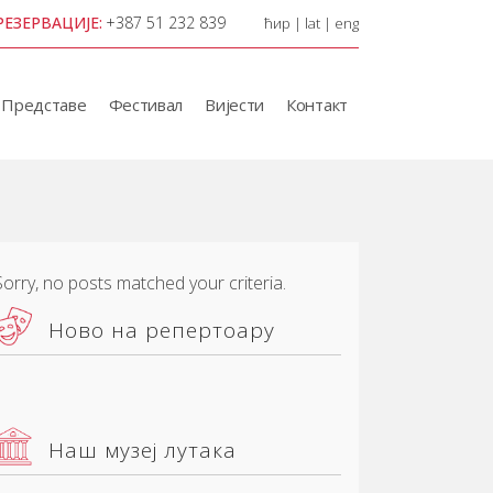
РЕЗЕРВАЦИЈЕ:
+387 51 232 839
ћир
|
lat
|
eng
Представе
Фестивал
Вијести
Контакт
Sorry, no posts matched your criteria.
Ново на репертоару
Наш музеј лутака