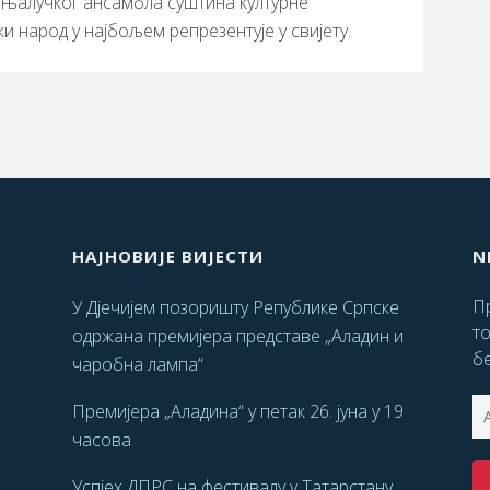
бањалучког ансамбла суштина културне
ки народ у најбољем репрезентује у свијету.
НАЈНОВИЈЕ ВИЈЕСТИ
N
Пр
У Дјечијем позоришту Републике Српске
т
одржана премијера представе „Аладин и
бе
чаробна лампа“
Премијера „Аладина“ у петак 26. јуна у 19
часова
Успјех ДПРС на фестивалу у Татарстану