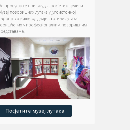
Не пропустите прилику, да посјетите једини
Музеј позоришних лутака у југоисточној
Европи, са више од двије стотине лутака
коришћених у професионалним позоришним
представама.
Посјетите музеј лутака