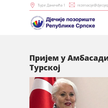
Ђуре Даничића 1
rezervacije@djecije
Пријем у Амбасад
Турској