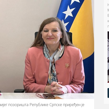
чијег позоришта Републике Српске приређен је