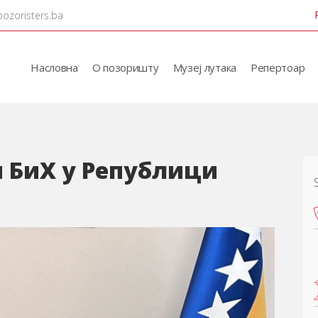
pozoristers.ba
Насловна
О позоришту
Музеј лутака
Репертоар
и БиХ у Републици