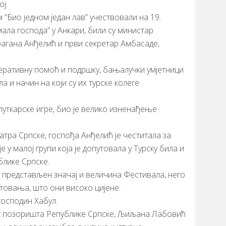
ј.
 “Био једном један лав” учествовали на 19.
ла господа” у Анкари, били су министар
рагана Анђелић и први секретар Амбасаде,
перативну помоћ и подршку, бањалучки умјетници
 и начин на који су их турске колеге
луткарске игре, био је велико изненађење
тра Српске, госпођа Анђелић је честитала за
је у малој групи која је допутовала у Турску била и
блике Српске.
о представљен значај и величина Фестивала, него
товања, што они високо цијене.
господин Хабул.
јег позоришта Републике Српске, Љиљана Лабовић