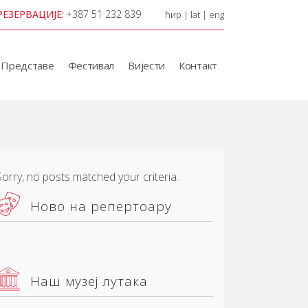
РЕЗЕРВАЦИЈЕ:
+387 51 232 839
ћир
|
lat
|
eng
Представе
Фестивал
Вијести
Контакт
Sorry, no posts matched your criteria.
Ново на репертоару
Наш музеј лутака