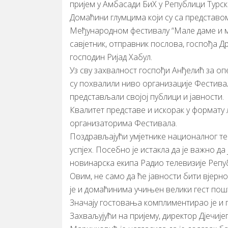
пријем у Амбасади БиХ у Републици Турско
Домаћини глумцима који су са представом
Међународном фестивалу “Мале даме и ма
савјетник, отправник послова, госпођа Д
господин Ријад Хабул.
Уз сву захвалност госпођи Анђелић за о
су похвалили ниво организације Фестивала
представљали својој публици и јавности.
Квалитет представе и искорак у формату 
организаторима Фестивала.
Поздрављајући умјетнике националног теа
успјех. Посебно је истакла да је важно да 
новинарска екипа Радио телевизије Репу
Овим, не само да ће јавности бити вјерн
је и домаћинима учињен велики гест пош
Значају гостовања комплиментирао је и 
Захваљујући на пријему, директор Дјечи