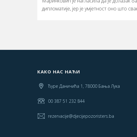
Маринковић је нагласила да је долазак 
дипломатије, јер је умјетност оно што сва
КАКО НАС НАЋИ
Ђуре Даничића 1, 78000 Бања Лука
00 387 51 232 844
rezervacije@djecijepozoristers.ba