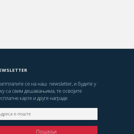
EWSLETTER
етплатите се на наш newsletter, и будите у
оку са свим дешавањима, те освојите
сплатне карте и друге награде.