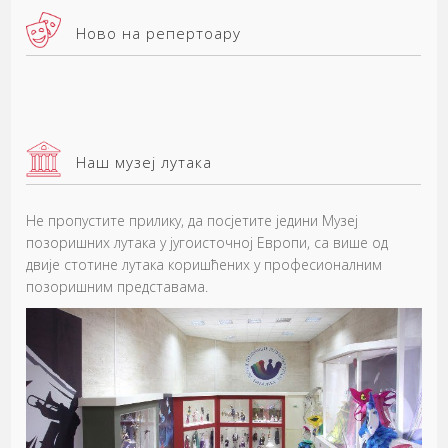
Ново на репертоару
Наш музеј лутака
Не пропустите прилику, да посјетите једини Музеј
позоришних лутака у југоисточној Европи, са више од
двије стотине лутака коришћених у професионалним
позоришним представама.