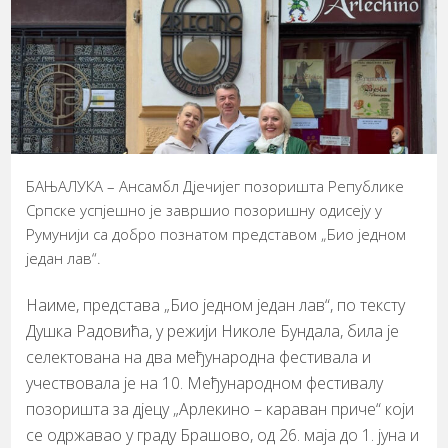
БАЊАЛУКА – Ансамбл Дјечијег позоришта Републике
Српске успјешно је завршио позоришну одисеју у
Румунији са добро познатом представом „Био једном
један лав“.
Наиме, представа „Био једном један лав“, по тексту
Душка Радовића, у режији Николе Бундала, била је
селектована на два међународна фестивала и
учествовала је на 10. Међународном фестивалу
позоришта за дјецу „Арлекино – караван приче“ који
се одржавао у граду Брашово, од 26. маја до 1. јуна и