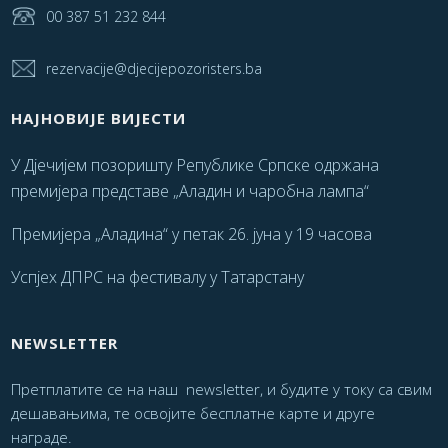
00 387 51 232 844
rezervacije@djecijepozoristers.ba
НАЈНОВИЈЕ ВИЈЕСТИ
У Дјечијем позоришту Републике Српске одржана
премијера представе „Аладин и чаробна лампа“
Премијера „Аладина“ у петак 26. јуна у 19 часова
Успјех ДПРС на фестивалу у Татарстану
NEWSLETTER
Претплатите се на наш newsletter, и будите у току са свим
дешавањима, те освојите бесплатне карте и друге
награде.