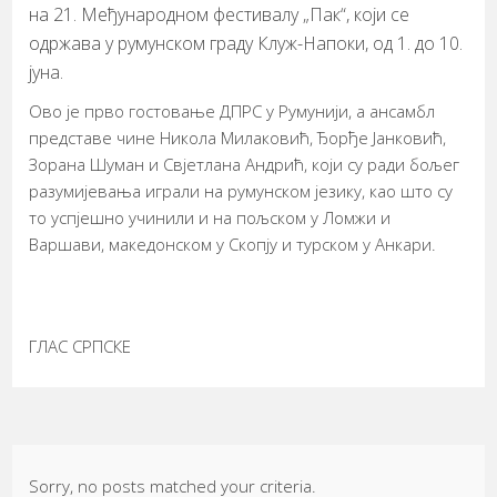
на 21. Међународном фестивалу „Пак“, који се
одржава у румунском граду Клуж-Напоки, од 1. до 10.
јуна.
Oво је прво гостовање ДПРС у Румунији, a aнсамбл
представе чине Никола Милаковић, Ђорђе Јанковић,
Зорана Шуман и Свјетлана Андрић, који су ради бољег
разумијевања играли на румунском језику, као што су
то успјешно учинили и на пољском у Ломжи и
Варшави, македонском у Скопју и турском у Анкари.
ГЛАС СРПСКЕ
Sorry, no posts matched your criteria.