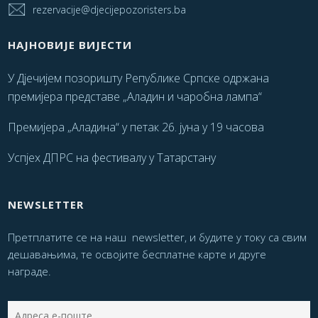
rezervacije@djecijepozoristers.ba
НАЈНОВИЈЕ ВИЈЕСТИ
У Дјечијем позоришту Републике Српске одржана
премијера представе „Аладин и чаробна лампа“
Премијера „Аладина“ у петак 26. јуна у 19 часова
Успјех ДПРС на фестивалу у Татарстану
NEWSLETTER
Претплатите се на наш newsletter, и будите у току са свим
дешавањима, те освојите бесплатне карте и друге
награде.