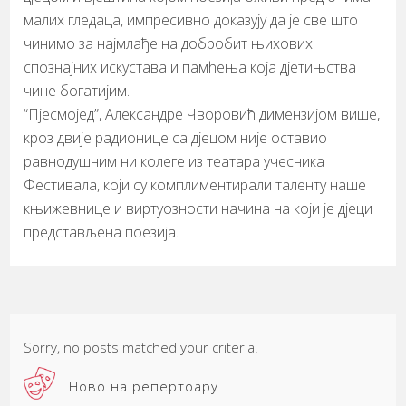
малих гледаца, импресивно доказују да је све што
чинимо за најмлађе на добробит њихових
спознајних искустава и памћења која дјетињства
чине богатијим.
​“Пјесмојед”, Александре Чворовић димензијом више,
кроз двије радионице са дјецом није оставио
равнодушним ни колеге из театара учесника
Фестивала, који су комплиментирали таленту наше
књижевнице и виртуозности начина на који је дјеци
представљена поезија.
Sorry, no posts matched your criteria.
Ново на репертоару