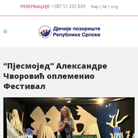
РЕЗЕРВАЦИЈЕ:
+387 51 232 839
ћир
|
lat
|
eng
“Пјесмојед” Александре
Чворовић оплеменио
Фестивал