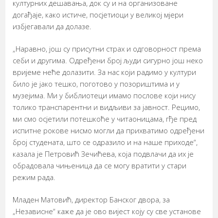
културних дешавања, док су и на организоване
догађаје, како истиче, посјетиоци у великој мјери
избјегавали да долазе.
„Наравно, још су присутни страх и одговорност према
себи и другима. Одређени број људи сигурно још неко
вријеме неће долазити. За нас који радимо у култури
било је јако тешко, поготово у позориштима и у
музејима. Ми у библиотеци имамо послове који нису
толико транспарентни и видљиви за јавност. Рецимо,
ми смо осјетили потешкоће у читаоницама, гђе пред
испитне рокове нисмо могли да прихватимо одређени
број студената, што се одразило и на наше приходе“,
казала је Петровић Зечићева, која подвлачи да их је
обрадовала чињеница да се могу вратити у стари
режим рада.
Младен Матовић, директор Банског двора, за
„Независне“ каже да је ово вијест коју су све установе