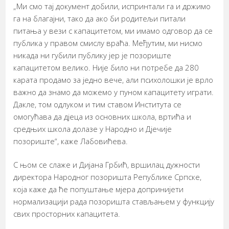
„Ми смо тај документ добили, испринтали га и држимо
га на благајни, тако да ако би родитељи питали
питања у вези с капацитетом, ми имамо одговор да се
публика у правом смислу враћа. Међутим, ми нисмо
никада ни губили публику јер је позориште
капацитетом велико. Није било ни потребе да 280
карата продамо за једно вече, али психолошки је врло
важно да знамо да можемо у пуном капацитету играти.
Дакле, том одлуком и тим ставом Института се
омогућава да дјеца из основних школа, вртића и
средњих школа долазе у Народно и Дјечије
позориште“, каже Лабовићева.
С њом се слаже и Дијана Грбић, вршилац дужности
директора Народног позоришта Републике Српске,
која каже да ће попуштање мјера допринијети
нормализацији рада позоришта стављањем у функцију
свих просторних капацитета.