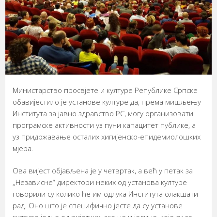
Министарство просвјете и културе Републике Српске
обавијестило је установе културе да, према мишљењу
Института за јавно здравство РС, могу организовати
програмске активности уз пуни капацитет публике, а
уз придржавање осталих хигијенско-епидемиолошких
мјера.
Ова вијест објављена је у четвртак, а већ у петак за
„Независне“ директори неких од установа културе
говорили су колико ће им одлука Института олакшати
рад. Оно што је специфично јесте да су установе