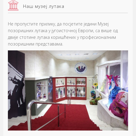
Наш музеј лутака
Не пропустите прилику, да посјетите једини Музеј
позоришних лутака у југоисточној Европи, са више од
двије стотине лутака коришћених у професионалним
позоришним представама.