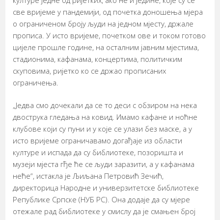
културе једне од ријетких, ако не и једине, које су се
све вријеме у пандемији, од почетка доношења мјера
о ограниченом броју људи на једном мјесту, држале
прописа. У исто вријеме, почетком ове и током готово
цијеле прошле године, на осталним јавним мјестима,
стадионима, кафанама, концертима, политичким
скуповима, ријетко ко се држао прописаних
ограничења.
„Једва смо дочекали да се то деси с обзиром на нека
двострука гледања на ковид. Имамо кафане и ноћне
клубове који су пуни и у које се улази без маске, а у
исто вријеме ограничавамо догађаје из области
културе и испада да су библиотеке, позоришта и
музеји мјеста гђе ће се људи заразити, а у кафанама
неће“, истакла је Љиљана Петровић Зечић,
директорица Народне и универзитетске библиотеке
Републике Српске (НУБ РС). Она додаје да су мјере
отежале рад библиотеке у смислу да је смањен број