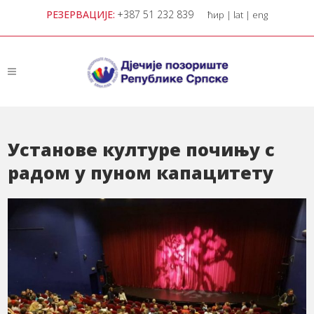
РЕЗЕРВАЦИЈЕ:
+387 51 232 839
ћир
|
lat
|
eng
Установе културе почињу с
радом у пуном капацитету