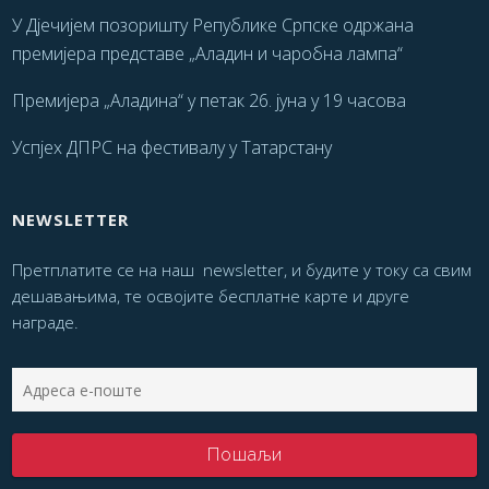
У Дјечијем позоришту Републике Српске одржана
премијера представе „Аладин и чаробна лампа“
Премијера „Аладина“ у петак 26. јуна у 19 часова
Успјех ДПРС на фестивалу у Татарстану
NEWSLETTER
Претплатите се на наш newsletter, и будите у току са свим
дешавањима, те освојите бесплатне карте и друге
награде.