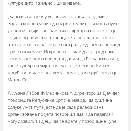
културе дуго и жељно ишчекивале.
„Бански двор је и у условима трајања пандемије
вируса корона успио да одржи квалитет и континуитет
у организацији програмских садржаја и практично је
једино ограниченост капацитета остала као нешто
што суштински разликује наш рад у односу на период
прије пандемије. Искрено се надам да су пред нама
неки много бољи и љепши дани и да ће Бански двор,
као и култура и умјетност уопште, поново бити у
могућности да се покажу у свом пуном сјају“, рекао је
Матовић.
Љиљана Лабовић Маринковић, директорица Дјечијег
позоришта Републике Српске, наводи да суштина
одлуке Института јесте да је сада релаксирана
организована посјета позориштима и да педагози
могу дозволити дјеци да се врате у позоришне куће.