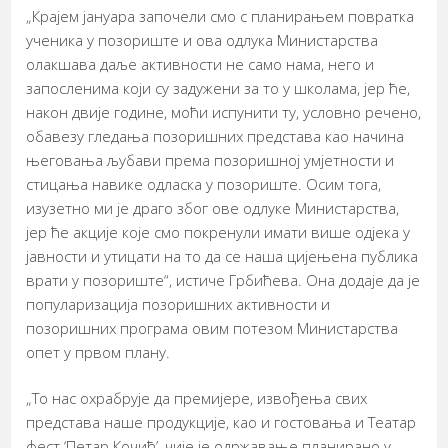
„Крајем јануара започели смо с планирањем повратка
ученика у позориште и ова одлука Министарства
олакшава даље активности не само нама, него и
запосленима који су задужени за то у школама, јер ће,
након двије године, моћи испунити ту, условно речено,
обавезу гледања позоришних представа као начина
његовања љубави према позоришној умјетности и
стицања навике одласка у позориште. Осим тога,
изузетно ми је драго због ове одлуке Министарства,
јер ће акције које смо покренули имати више одјека у
јавности и утицати на то да се наша цијењена публика
врати у позориште“, истиче Грбићева. Она додаје да је
популаризација позоришних активности и
позоришних програма овим потезом Министарства
опет у првом плану.
„То нас охрабрује да премијере, извођења свих
представа наше продукције, као и гостовања и Театар
фест ‘Петар Кочић’, чије је одржавање планирано у