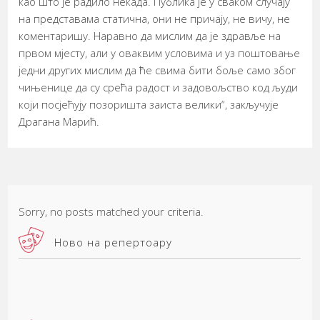
као што је радило некада. Публика је у сваком случају
на представама статична, они не причају, не вичу, не
коментаришу. Наравно да мислим да је здравље на
првом мјесту, али у оваквим условима и уз поштовање
једни других мислим да ће свима бити боље само због
чињенице да су срећа радост и задовољство код људи
који посјећују позоришта заиста велики“, закључује
Драгана Марић.
Sorry, no posts matched your criteria.
Ново на репертоару