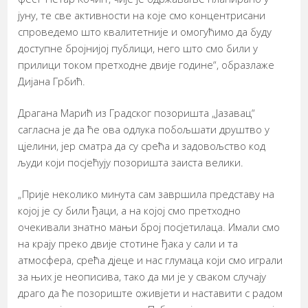
јуну, те све активности на које смо концентрисани
спроведемо што квалитетније и омогућимо да буду
доступне бројнијој публици, него што смо били у
прилици током претходне двије године“, образлаже
Дијана Грбић.
Драгана Марић из Градског позоришта „Јазавац“
сагласна је да ће ова одлука побољшати друштво у
цјелини, јер сматра да су срећа и задовољство код
људи који посјећују позоришта заиста велики.
„Прије неколико минута сам завршила представу на
којој је су били ђаци, а на којој смо претходно
очекивали знатно мањи број посјетилаца. Имали смо
на крају преко двије стотине ђака у сали и та
атмосфера, срећа дјеце и нас глумаца који смо играли
за њих је неописива, тако да ми је у сваком случају
драго да ће позориште оживјети и наставити с радом