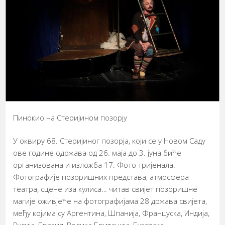
Пинокио на Стеријином позорју
У оквиру 68. Стеријиног позорја, који се у Новом Саду
ове године одржава од 26. маја до 3. јуна биће
организована и изложба 17. Фото тријенала.
Фотографије позоришних представа, атмосфера
театра, сцене иза кулиса… читав свијет позоришне
магије оживјеће на фотографијама 28 држава свијета,
међу којима су Аргентина, Шпанија, Француска, Индија,
Русија, Бразил, Велика Британија, Бугарска…