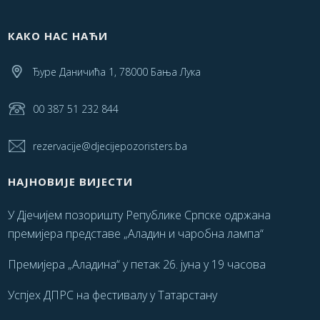
КАКО НАС НАЋИ
Ђуре Даничића 1, 78000 Бања Лука
00 387 51 232 844
rezervacije@djecijepozoristers.ba
НАЈНОВИЈЕ ВИЈЕСТИ
У Дјечијем позоришту Републике Српске одржана
премијера представе „Аладин и чаробна лампа“
Премијера „Аладина“ у петак 26. јуна у 19 часова
Успјех ДПРС на фестивалу у Татарстану