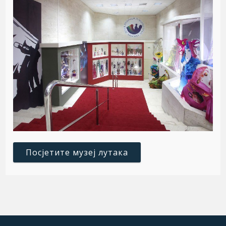
Посјетите музеј лутака