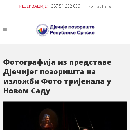
РЕЗЕРВАЦИЈЕ:
+387 51 232 839
ћир
|
lat
|
eng
Фотографија из представе
Дјечијег позоришта на
изложби Фото тријенала у
Новом Саду