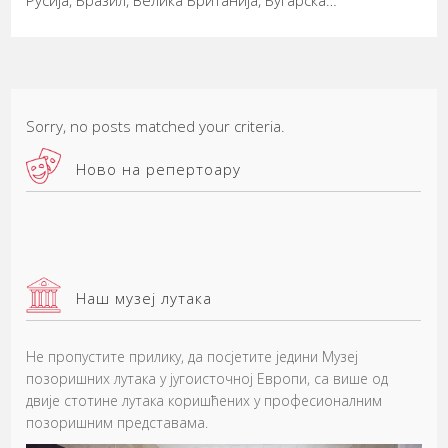
Sorry, no posts matched your criteria.
Ново на репертоару
Наш музеј лутака
Не пропустите прилику, да посјетите једини Музеј
позоришних лутака у југоисточној Европи, са више од
двије стотине лутака коришћених у професионалним
позоришним представама.