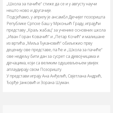
„Школа за пачиће“ стиже да се и у августу научи
нешто ново и другачије.
Подсјећамо, у априлу је ансамбл Дјечијег позоришта
Републике Српске баш у Мркоњић Граду, играјући
представу „Краљ жабац“ за ученике основних школа
„Иван Горан Ковачић“ и „Петар Кочић“ и малишане
из вртића „Миља Ђукановић“ обиљежио прву
деценију ове представе, па ће и „Школа за пачиће“
ове недјељу бити дан за сусрет са дјевојчицама и
дјечацима, који са великим одушевљењем увијек
аплаудирају свом Позоришту.
У представи играју Ана Анђелић, Свјетлана Андрић,
Ђорђе Јанковић и Зорана Шуман.