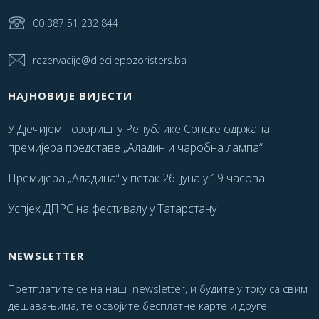
00 387 51 232 844
rezervacije@djecijepozoristers.ba
НАЈНОВИЈЕ ВИЈЕСТИ
У Дјечијем позоришту Републике Српске одржана
премијера представе „Аладин и чаробна лампа“
Премијера „Аладина“ у петак 26. јуна у 19 часова
Успјех ДПРС на фестивалу у Татарстану
NEWSLETTER
Претплатите се на наш newsletter, и будите у току са свим
дешавањима, те освојите бесплатне карте и друге