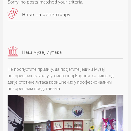
Sorry, no posts matched your criteria.
Ново на репертоару
Наш музеј лутака
Не пропустите прилику, да посјетите једини Музеј
позоришних лутака у југоисточној Европи, са више од
двије стотине лутака коришћених у професионалним
позоришним представама.