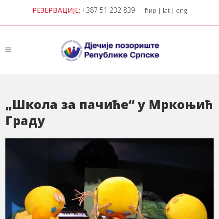
РЕЗЕРВАЦИЈЕ:
+387 51 232 839
ћир
|
lat
|
eng
„Школа за пачиће“ у Мркоњић
Граду