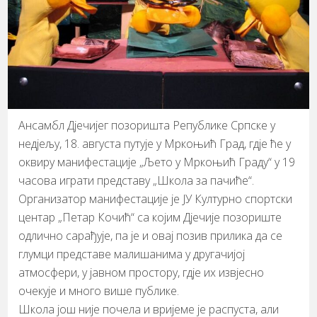
Ансамбл Дјечијег позоришта Републике Српске у
недјељу, 18. августа путује у Мркоњић Град, гдје ће у
оквиру манифестације „Љето у Мркоњић Граду“ у 19
часова играти представу „Школа за пачиће“.
Организатор манифестације је ЈУ Културно спортски
центар „Петар Кочић“ са којим Дјечије позориште
одлично сарађује, па је и овај позив прилика да се
глумци представе малишанима у другачијој
атмосфери, у јавном простору, гдје их извјесно
очекује и много више публике.
Школа још није почела и вријеме је распуста, али