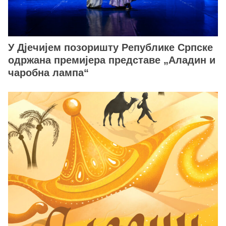
У Дјечијем позоришту Републике Српске
одржана премијера представе „Аладин и
чаробна лампа“