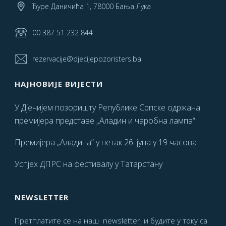
Ђуре Даничића 1, 78000 Бања Лука
00 387 51 232 844
rezervacije@djecijepozoristers.ba
НАЈНОВИЈЕ ВИЈЕСТИ
У Дјечијем позоришту Републике Српске одржана
премијера представе „Аладин и чаробна лампа“
Премијера „Аладина“ у петак 26. јуна у 19 часова
Успјех ДПРС на фестивалу у Татарстану
NEWSLETTER
Претплатите се на наш newsletter, и будите у току са