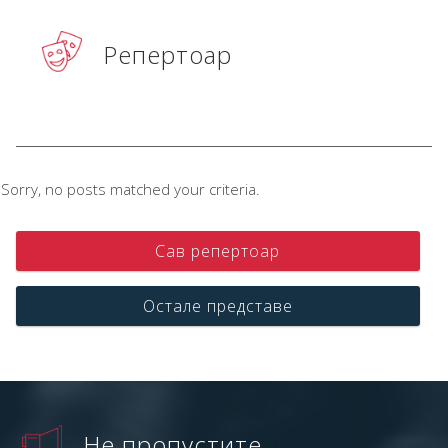
Репертоар
Sorry, no posts matched your criteria.
Сав репертоар
Остале представе
Не пропустите