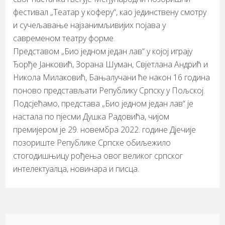
фестивал „Театар у коферу“, као јединствену смотру
и сучељавање најзанимљивијих појава у
савременом театру форме.
Представом „Био једном један лав“ у којој играју
Ђорђе Јанковић, Зорана Шуман, Свјетлана Андрић и
Никола Милаковић, Бањалучани ће након 16 година
поново представљати Републику Српску у Пољској.
Подсјећамо, представа „Био једном један лав“ је
настала по пјесми Душка Радовића, чијом
премијером је 29. новембра 2022. године Дјечије
позориште Републике Српске обиљежило
стогодишњицу рођења овог великог српског
интелектуалца, новинара и писца.