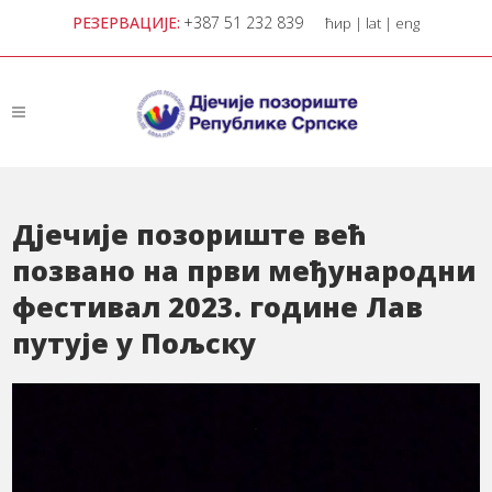
РЕЗЕРВАЦИЈЕ:
+387 51 232 839
ћир
|
lat
|
eng
Дјечије позориште већ
позвано на први међународни
фестивал 2023. године Лав
путује у Пољску