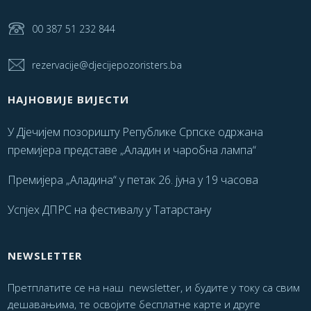
00 387 51 232 844
rezervacije@djecijepozoristers.ba
НАЈНОВИЈЕ ВИЈЕСТИ
У Дјечијем позоришту Републике Српске одржана
премијера представе „Аладин и чаробна лампа“
Премијера „Аладина“ у петак 26. јуна у 19 часова
Успјех ДПРС на фестивалу у Татарстану
NEWSLETTER
Претплатите се на наш newsletter, и будите у току са свим
дешавањима, те освојите бесплатне карте и друге