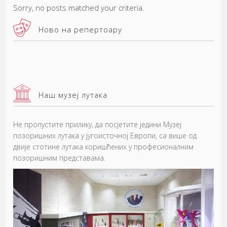
Sorry, no posts matched your criteria.
Ново на репертоару
Наш музеј лутака
Не пропустите прилику, да посјетите једини Музеј
позоришних лутака у југоисточној Европи, са више од
двије стотине лутака коришћених у професионалним
позоришним представама.