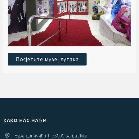
Посјетите музеј лутака
КАКО НАС НАЋИ
Ђуре Даничића 1, 78000 Бања Лука