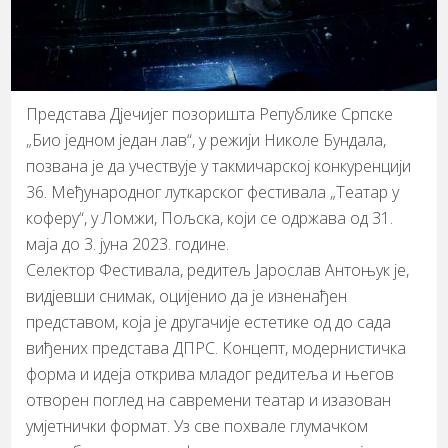
​Представа Дјечијег позоришта Републике Српске
„Био једном један лав“, у режији Николе Бундала,
позвана је да учествује у такмичарској конкуренцији
36. Међународног луткарског фестивала „Театар у
коферу“, у Ломжи, Пољска, који се одржава од 31.
маја до 3. јуна 2023. године.
​Селектор Фестивала, редитељ Јарослав Антоњук је,
видјевши снимак, оцијенио да је изненађен
представом, која је другачије естетике од до сада
виђених представа ДПРС. Концепт, модернистичка
форма и идеја открива младог редитеља и његов
отворен поглед на савремени театар и изазован
умјетнички формат. Уз све похвале глумачком