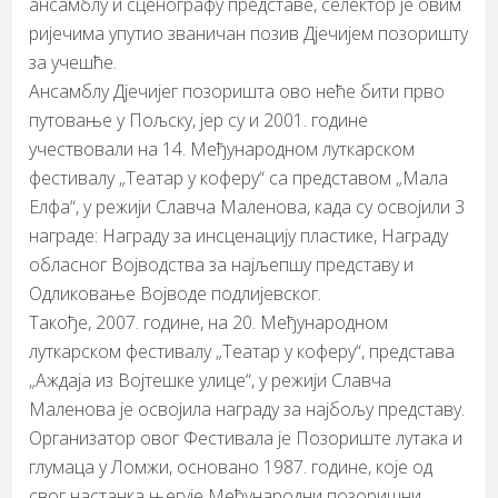
ансамблу и сценографу представе, селектор је овим
ријечима упутио званичан позив Дјечијем позоришту
за учешће.
Ансамблу Дјечијег позоришта ово неће бити прво
путовање у Пољску, јер су и 2001. године
учествовали на 14. Међународном луткарском
фестивалу „Театар у коферу“ са представом „Мала
Елфа“, у режији Славча Маленова, када су освојили 3
награде: Награду за инсценацију пластике, Награду
обласног Војводства за најљепшу представу и
Одликовање Војводе подлијевског.
Такође, 2007. године, на 20. Међународном
луткарском фестивалу „Театар у коферу“, представа
„Аждаја из Војтешке улице“, у режији Славча
Маленова je освојила награду за најбољу представу.
Организатор овог Фестивала је Позориште лутака и
глумаца у Ломжи, основано 1987. године, које од
свог настанка његује Међународни позоришни