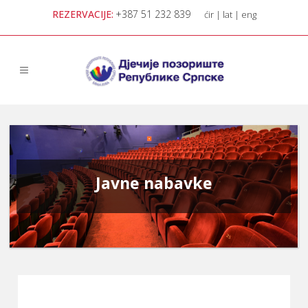
REZERVACIJE:
+387 51 232 839
ćir
|
lat
|
eng
Javne nabavke