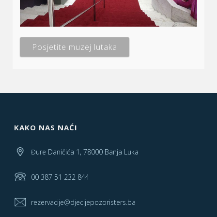
Posjetite muzej lutaka
KAKO NAS NAĆI
Đure Daničića 1, 78000 Banja Luka
00 387 51 232 844
rezervacije@djecijepozoristers.ba