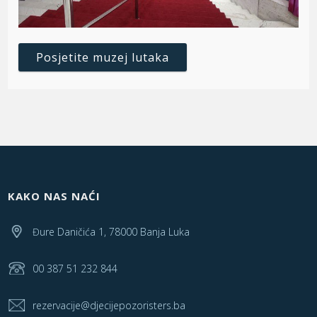
Posjetite muzej lutaka
KAKO NAS NAĆI
Đure Daničića 1, 78000 Banja Luka
00 387 51 232 844
rezervacije@djecijepozoristers.ba