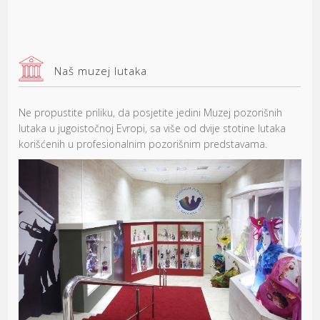
Naš muzej lutaka
Ne propustite priliku, da posjetite jedini Muzej pozorišnih
lutaka u jugoistočnoj Evropi, sa više od dvije stotine lutaka
korišćenih u profesionalnim pozorišnim predstavama.