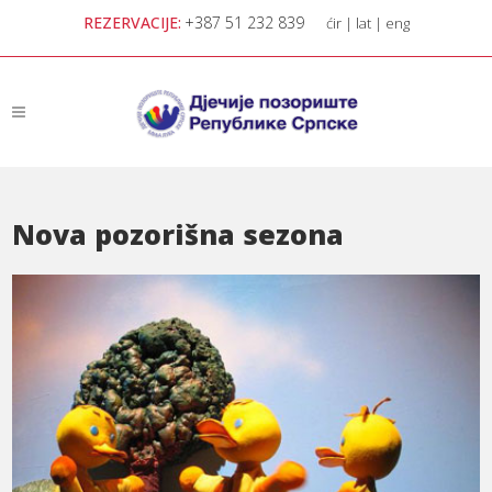
REZERVACIJE:
+387 51 232 839
ćir
|
lat
|
eng
Nova pozorišna sezona