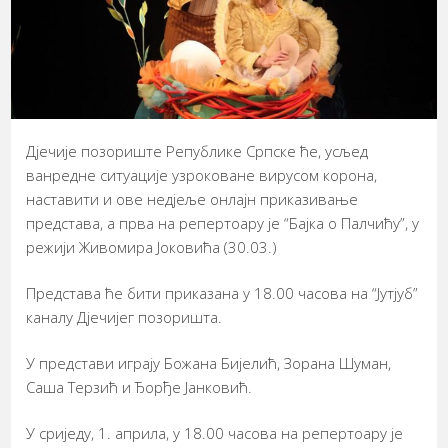
Дјечије позориште Републике Српске ће, усљед
ванредне ситуације узроковане вирусом корона,
наставити и ове недјеље онлајн приказивање
представа, а прва на репертоару је “Бајка о Палчићу”, у
режији Живомира Јоковића (30.03.)
Представа ће бити приказана у 18.00 часова на “Јутјуб”
каналу Дјечијег позоришта.
У представи играју Божана Бијелић, Зорана Шуман,
Саша Терзић и Ђорђе Јанковић.
У сриједу, 1. априла, у 18.00 часова на репертоару је