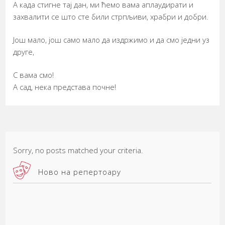
А када стигне тај дан, ми ћемо вама аплаудирати и
захвалити се што сте били стрпљиви, храбри и добри.
Још мало, још само мало да издржимо и да смо једни уз
друге,
С вама смо!
А сад, нека представа почне!
Sorry, no posts matched your criteria.
Ново на репертоару