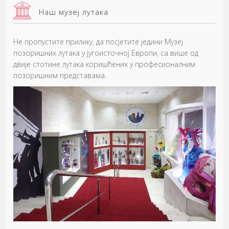
Наш музеј лутака
Не пропустите прилику, да посјетите једини Музеј
позоришних лутака у југоисточној Европи, са више од
двије стотине лутака коришћених у професионалним
позоришним представама.