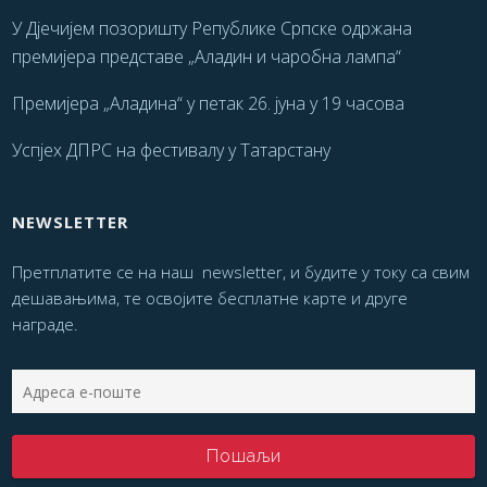
У Дјечијем позоришту Републике Српске одржана
премијера представе „Аладин и чаробна лампа“
Премијера „Аладина“ у петак 26. јуна у 19 часова
Успјех ДПРС на фестивалу у Татарстану
NEWSLETTER
Претплатите се на наш newsletter, и будите у току са свим
дешавањима, те освојите бесплатне карте и друге
награде.