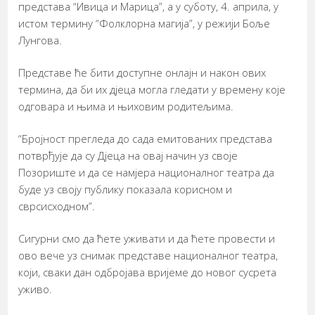
представа “Ивица и Марица”, а у суботу, 4. априла, у
истом термину “Фолклорна магија”, у режији Боље
Лунгова.
Представе ће бити доступне онлајн и након ових
термина, да би их дјеца могла гледати у времену које
одговара и њима и њиховим родитељима.
“Бројност прегледа до сада емитованих представа
потврђује да су Дјеца на овај начин уз своје
Позориште и да се намјера националног театра да
буде уз своју публику показала корисном и
сврсисходном”.
Сигурни смо да ћете уживати и да ћете провести и
ово вече уз снимак представе националног театра,
који, сваки дан одбројава вријеме до новог сусрета
уживо.