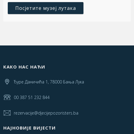
Посјетите музеј лутака
КАКО НАС НАЋИ
Ђуре Даничића 1, 78000 Бања Лука
00 387 51 232 844
rezervacije@djecijepozoristers.ba
НАЈНОВИЈЕ ВИЈЕСТИ