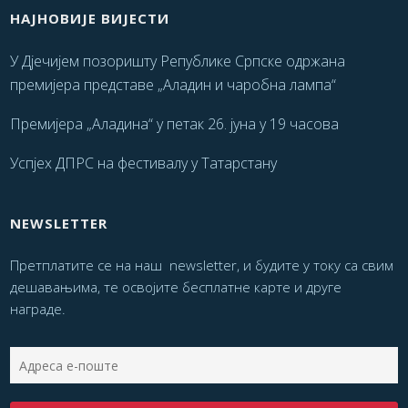
НАЈНОВИЈЕ ВИЈЕСТИ
У Дјечијем позоришту Републике Српске одржана
премијера представе „Аладин и чаробна лампа“
Премијера „Аладина“ у петак 26. јуна у 19 часова
Успјех ДПРС на фестивалу у Татарстану
NEWSLETTER
Претплатите се на наш newsletter, и будите у току са свим
дешавањима, те освојите бесплатне карте и друге
награде.