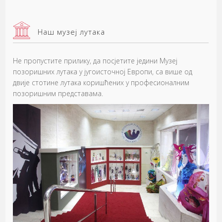
Наш музеј лутака
Не пропустите прилику, да посјетите једини Музеј
позоришних лутака у југоисточној Европи, са више од
двије стотине лутака коришћених у професионалним
позоришним представама.