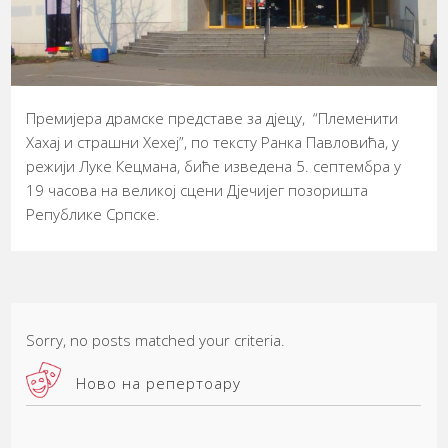
Премијера драмске представе за дјецу, “Племенити
Хахај и страшни Хехеј”, по тексту Ранка Павловића, у
режији Луке Кецмана, биће изведена 5. септембра у
19 часова на великој сцени Дјечијег позоришта
Републике Српске.
Sorry, no posts matched your criteria.
Ново на репертоару