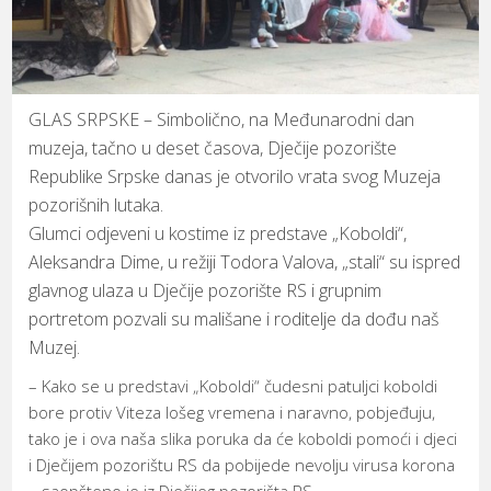
GLAS SRPSKE – Simbolično, na Međunarodni dan
muzeja, tačno u deset časova, Dječije pozorište
Republike Srpske danas je otvorilo vrata svog Muzeja
pozorišnih lutaka.
Glumci odjeveni u kostime iz predstave „Koboldi“,
Aleksandra Dime, u režiji Todora Valova, „stali“ su ispred
glavnog ulaza u Dječije pozorište RS i grupnim
portretom pozvali su mališane i roditelje da dođu naš
Muzej.
– Kako se u predstavi „Koboldi“ čudesni patuljci koboldi
bore protiv Viteza lošeg vremena i naravno, pobjeđuju,
tako je i ova naša slika poruka da će koboldi pomoći i djeci
i Dječijem pozorištu RS da pobijede nevolju virusa korona
– saopšteno je iz Dječijeg pozorišta RS.