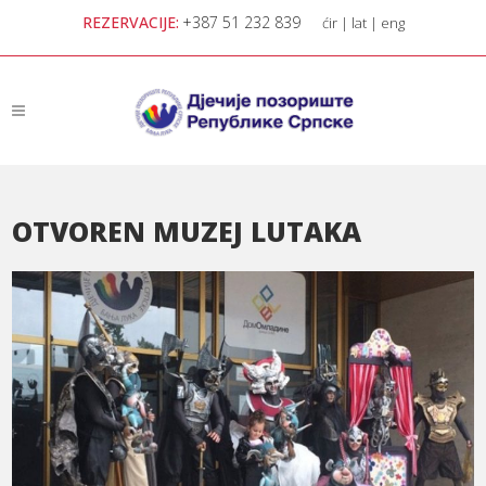
REZERVACIJE:
+387 51 232 839
ćir
|
lat
|
eng
OTVOREN MUZEJ LUTAKA