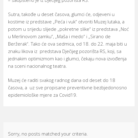
Sutra, takođe u deset časova, glumci će, odjeveni u
kostime iz predstave „Peća i vuk“ otvoriti Muzej lutaka, a
potom u srijedu slijede „pokretne slike“ iz predstava „Noć
u Merlinovom zamku“, „Maša i medo“ i „Sirano de
Beržerak“. Tako će ova sedmica, od 18. do 22. maja biti u
znaku likova iz predstava Dječijeg pozorišta RS, koji, sa
jednakim optimizmom kao i glumci, čekaju nova izvođenja
na sceni nacionalnog teatra.
Muzej će raditi svakog radnog dana od deset do 18
časova, a uz sve propisane preventivne bezbjedonosno
epidemiološke mjere za Covid19.
Sorry, no posts matched your criteria.