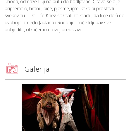
uhoda, odmaže Luji na putu do bodljavine. Čitavo selo je
pripremalo, hranu, piće, pjesme, igre, kako bi proslavili
svekovinu… Da li će Knez saznati za krađu, da li će doći do
dvoboja između Jablana i Rudonje, hoće li ljubav sve
pobjediti.., otkrićemo u ovoj predstavi.
Galerija