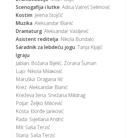
Scenogafija i lutke
: Adisa Vatreš Selimović
Kostim
: Jelena Stojčić
Muzika
: Aleksandar Blanić
Dramaturg
: Aleksandar Vasiljević
Asistent reditelja
: Nikola Bundalo
Saradnik za lebdeću jogu
: Tanja Kljajić
Igraju
:
Jablan: Božana Bijelić, Zorana Šuman
Lujo: Nikola Milaković
Maruška: Dragana Ilić
Knez: Aleksandar Blanić
Kneževa žena: Snežana Milidrag
Poljar: Željko Milićević
Kosta: Đorđe Janković
Rada: Svjetlana Andrić
Mili: Saša Terzić
Stana: Saša Terzić