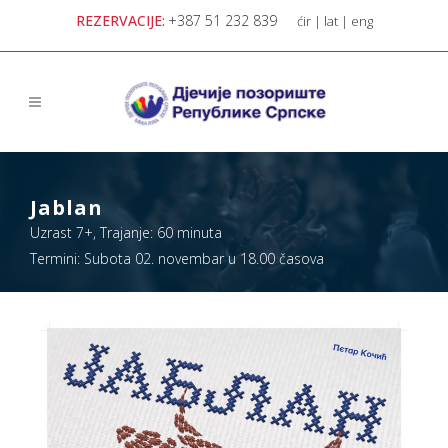
REZERVACIJE:
+387 51 232 839
ćir
|
lat
|
eng
Jablan
Uzrast 7+, Trajanje: 60 minuta
Termini: Subota 02. novembar u 18.00 časova