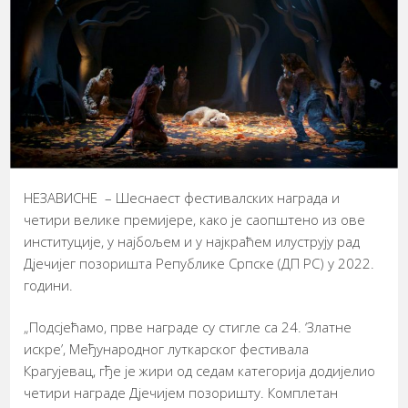
НЕЗАВИСНЕ – Шеснаест фестивалских награда и
четири велике премијере, како је саопштено из ове
институције, у најбољем и у најкраћем илуструју рад
Дјечијег позоришта Републике Српске (ДП РС) у 2022.
години.
„Подсјећамо, прве награде су стигле са 24. ‘Златне
искре’, Међународног луткарског фестивала
Крагујевац, гђе је жири од седам категорија додијелио
четири награде Дјечијем позоришту. Комплетан