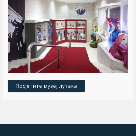
Посјетите музеј лутака