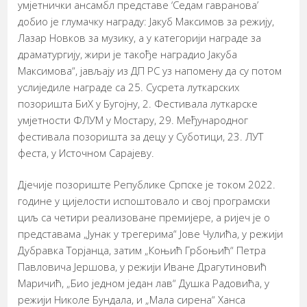
умјетнички ансамбл представе ‘Седам гавранова’
добио је глумачку награду: Јакуб Максимов за режију,
Лазар Новков за музику, а у категорији награде за
драматургију, жири је такође наградио Јакуба
Максимова“, јављају из ДП РС уз напомену да су потом
услиједиле награде са 25. Сусрета луткарских
позоришта БиХ у Бугојну, 2. Фестивала луткарске
умјетности ФЛУМ у Мостару, 29. Међународног
фестивала позоришта за децу у Суботици, 23. ЛУТ
феста, у Источном Сарајеву.
Дјечије позориште Републике Српске је током 2022.
године у цијелости испоштовало и свој програмски
циљ са четири реализоване премијере, а ријеч је о
представама „Јунак у трегерима“ Јове Чулића, у режији
Дубравка Торјанца, затим „Коњић Грбоњић“ Петра
Павловича Јершова, у режији Иване Драгутиновић
Маричић, „Био једном један лав“ Душка Радовића, у
режији Николе Бундала, и „Мала сирена“ Ханса