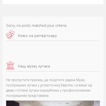
Sorry, no posts matched your criteria.
Ново на репертоару
Наш музеј лутака
Не пропустите прилику, да посјетите једини Музеј
позоришних лутака у југоисточној Европи, са више од
двије стотине лутака коришћених у професионалним
позоришним представама.