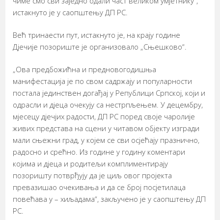
чиме смо сви заједно одали част великом умјетнику“,
истакнуто је у саопштењу ДП РС.
Већ тринаести пут, истакнуто је, на крају године
Дјечије позориште је организовало „Сњешково“.
„Ова предбожићна и предновогодишња
манифестација је по свом садржају и популарности
постала јединствен догађај у Републици Српској, који и
одрасли и дјеца очекују са нестрпљењем. У децембру,
мјесецу дјечјих радости, ДП РС поред своје чаролије
живих представа на сцени у читавом објекту изгради
мали сњежни град, у којем се сви осјећају празнично,
радосно и срећно. Из године у годину коментари
којима и дјеца и родитељи комплиментирају
позоришту потврђују да је циљ овог пројекта
превазишао очекивања и да се број посјетилаца
повећава у – хиљадама“, закључено је у саопштењу ДП
РС.