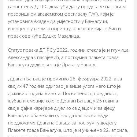
саопштењу ДП РС, додајући да су представе на првом
позоришном академском фестивалу ПАФ, који је
установила Академија умјетности у Бањалуци,
извођене у овом позоришту, а члан жирија је био и
првак ове куће Душко Мазалица.
Статус првака ДП РС у 2022. години стекла је и глумица
Александра Спасојевић, а постхумна плакета града
Бањалука додијељена је Драгану Бањцу.
„Драган Бањац је преминуо 28. фебруара 2022, а за
својих 47 година одиграо је више улога него што је
доживио година живота. Посвећеност, преданост,
љубав и емоције које је Драган Бањац у 25 година
своје сјајне каријере дијелио са дјецом и за дјецу
Бањалуке обавезали су нас да као часни људи
предложимо Драгана Бањца за постхумну додјелу
Плакете града Бањалука, што је и учињено 22. априла,