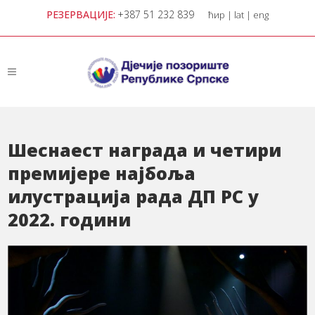
РЕЗЕРВАЦИЈЕ:
+387 51 232 839
ћир
|
lat
|
eng
Шеснаест награда и четири
премијере најбоља
илустрација рада ДП РС у
2022. години