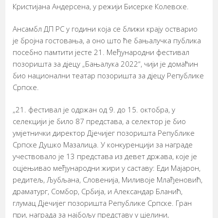
Кристијана Андерсена, у режији Бисерке Колевске.
Ансамбл ДП РС у години која се ближи крају остварио
је бројна гостовања, а оно што ће бањалучка публика
посебно памтити јесте 21. Међународни фестивал
позоришта за дјецу „Бањалука 2022“, чији је домаћин
био национални театар позоришта за дјецу Републике
Српске.
„21. фестивал је одржан од 9. до 15. октобра, у
селекцији је било 87 представа, а селектор је био
умјетнички директор Дјечијег позоришта Републике
Српске Душко Мазалица. У конкуренцији за награде
учествовало је 13 представа из девет држава, које је
оцјењивао међународни жири у саставу: Еди Мајарон,
редитељ, Љубљана, Словенија, Миливоје Млађеновић,
драматург, Сомбор, Србија, и Александар Бланић,
глумац Дјечијег позоришта Републике Српске. Гран
при, награда за најбољу представу у цјелини,