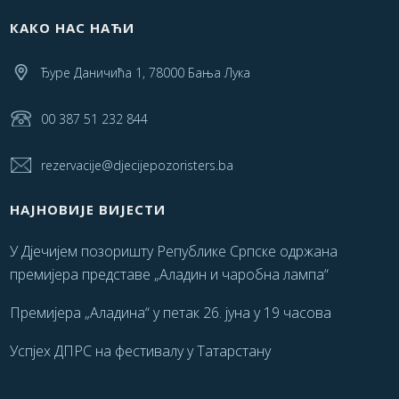
КАКО НАС НАЋИ
Ђуре Даничића 1, 78000 Бања Лука
00 387 51 232 844
rezervacije@djecijepozoristers.ba
НАЈНОВИЈЕ ВИЈЕСТИ
У Дјечијем позоришту Републике Српске одржана
премијера представе „Аладин и чаробна лампа“
Премијера „Аладина“ у петак 26. јуна у 19 часова
Успјех ДПРС на фестивалу у Татарстану