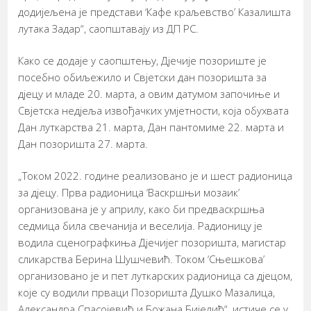
додијељена је представи ‘Кафе краљевство’ Казалишта
лутака Задар“, саопштавају из ДП РС.
Како се додаје у саопштењу, Дјечије позориште је
посебно обиљежило и Свјетски дан позоришта за
дјецу и младе 20. марта, а овим датумом започиње и
Свјетска недјеља извођачких умјетности, која обухвата
Дан луткарства 21. марта, Дан пантомиме 22. марта и
Дан позоришта 27. марта.
„Током 2022. године реализовано је и шест радионица
за дјецу. Прва радионица ‘Васкршњи мозаик’
организована је у априлу, како би предваскршња
седмица била свечанија и веселија. Радионицу је
водила сценографкиња Дјечијег позоришта, магистар
сликарства Берина Шушчевић. Током ‘Сњешкова’
организовано је и пет луткарских радионица са дјецом,
које су водили прваци Позоришта Душко Мазалица,
Александра Спасојевић и Божана Бијелић“, истиче се у