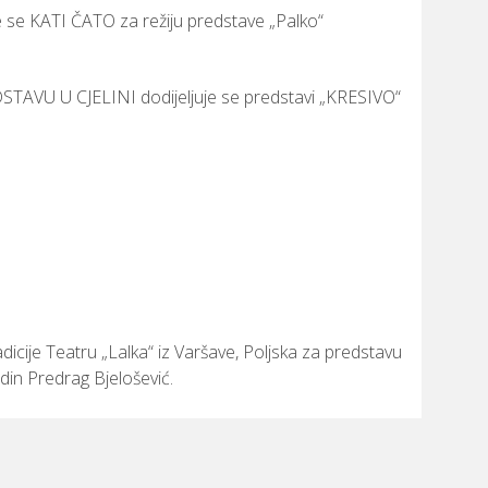
e KATI ČATO za režiju predstave „Palko“
VU U CJELINI dodijeljuje se predstavi „KRESIVO“
dicije Teatru „Lalka“ iz Varšave, Poljska za predstavu
odin Predrag Bjelošević.