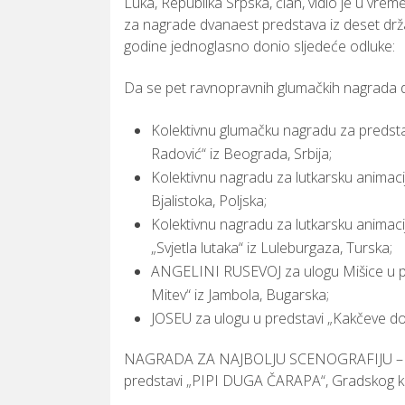
Luka, Republika Srpska, član, vidio je u vre
za nagrade dvanaest predstava iz deset drža
godine jednoglasno donio sljedeće odluke:
Da se pet ravnopravnih glumačkih nagrada do
Kolektivnu glumačku nagradu za predsta
Radović“ iz Beograda, Srbija;
Kolektivnu nagradu za lutkarsku animaci
Bjalistoka, Poljska;
Kolektivnu nagradu za lutkarsku animaci
„Svjetla lutaka“ iz Luleburgaza, Turska;
ANGELINI RUSEVOJ za ulogu Mišice u pr
Mitev“ iz Jambola, Bugarska;
JOSEU za ulogu u predstavi „Kakčeve dogo
NAGRADA ZA NAJBOLJU SCENOGRAFIJU – dod
predstavi „PIPI DUGA ČARAPA“, Gradskog kaza