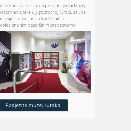
Ne propustite priliku, da posjetite jedini Muzej
pozorišnih lutaka u jugoistočnoj Evropi, sa više
od dvije stotine lutaka korišćenih u
profesionalnim pozorišnim predstavama.
Posjetite muzej lutaka