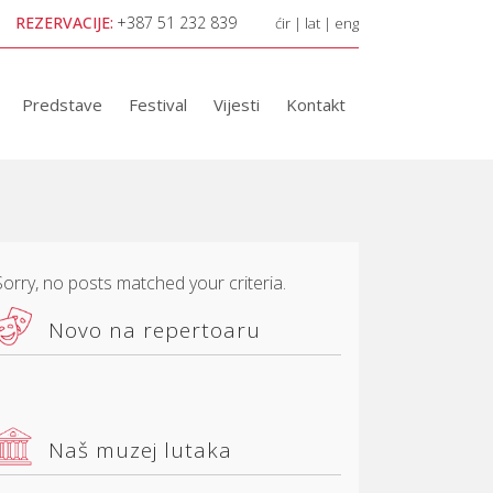
REZERVACIJE:
+387 51 232 839
ćir
|
lat
|
eng
Predstave
Festival
Vijesti
Kontakt
Sorry, no posts matched your criteria.
Novo na repertoaru
Naš muzej lutaka