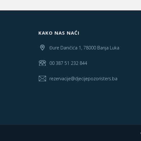
KAKO NAS NAĆI
Đure Daničića 1, 78000 Banja Luka
00 387 51 232 844
rezervacije@djecijepozoristers.ba