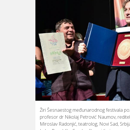
Žiri Šesnaestog međunarodnog festivala po
profesor dr Nikolaj Petrović Naumov, reditel
Miroslav Radonjić, teatrolog, Novi Sad, Srbij