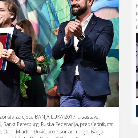
zorišta za djecu BANJA LUKA 2017. u sastavu:
j, Sankt Peterburg, Ruska Federacija, predsjednik, mr
a, član i Mladen Đukić, profesor animacije, Banja