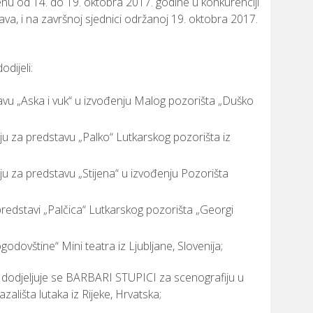
menu od 14. do 19. oktobra 2017. godine u konkurenciji
va, i na završnoj sjednici održanoj 19. oktobra 2017.
dijeli:
vu „Aska i vuk“ u izvođenju Malog pozorišta „Duško
ju za predstavu „Palko“ Lutkarskog pozorišta iz
ju za predstavu „Stijena“ u izvođenju Pozorišta
edstavi „Palčica“ Lutkarskog pozorišta „Georgi
dovštine“ Mini teatra iz Ljubljane, Slovenija;
jeljuje se BARBARI STUPICI za scenografiju u
lišta lutaka iz Rijeke, Hrvatska;