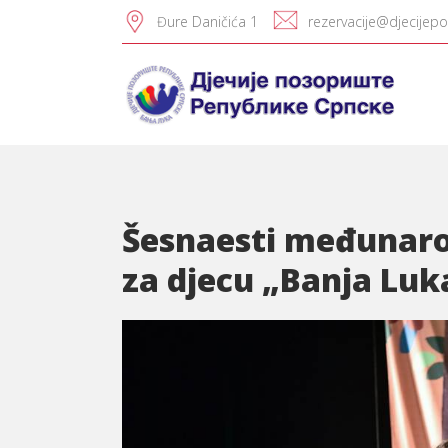
Đure Daničića 1
rezervacije@djecijepo
Šesnaesti međunarod
za djecu „Banja Luk