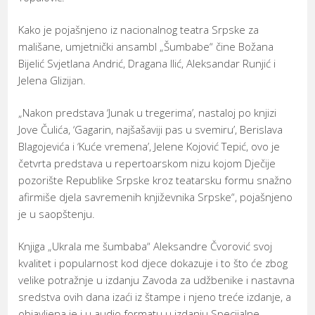
Kako je pojašnjeno iz nacionalnog teatra Srpske za
mališane, umjetnički ansambl „Šumbabe“ čine Božana
Bijelić Svjetlana Andrić, Dragana Ilić, Aleksandar Runjić i
Jelena Glizijan.
„Nakon predstava ‘Junak u tregerima’, nastaloj po knjizi
Jove Čulića, ‘Gagarin, najšašaviji pas u svemiru’, Berislava
Blagojevića i ‘Kuće vremena’, Jelene Kojović Tepić, ovo je
četvrta predstava u repertoarskom nizu kojom D‌ječije
pozorište Republike Srpske kroz teatarsku formu snažno
afirmiše d‌jela savremenih književnika Srpske“, pojašnjeno
je u saopštenju.
Knjiga „Ukrala me šumbaba“ Aleksandre Čvorović svoj
kvalitet i popularnost kod d‌jece dokazuje i to što će zbog
velike potražnje u izdanju Zavoda za udžbenike i nastavna
sredstva ovih dana izaći iz štampe i njeno treće izdanje, a
objavljena je i u audio formatu u izdanju Specijalne