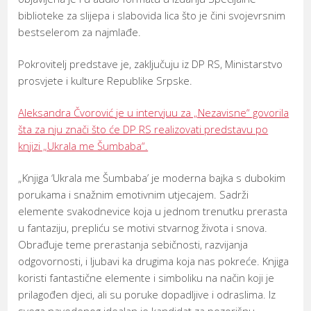
biblioteke za slijepa i slabovida lica što je čini svojevrsnim
bestselerom za najmlađe.
Pokrovitelj predstave je, zaključuju iz DP RS, Ministarstvo
prosvjete i kulture Republike Srpske.
Aleksandra Čvorović je u intervjuu za „Nezavisne“ govorila
šta za nju znači što će DP RS realizovati predstavu po
knjizi „Ukrala me Šumbaba“.
„Knjiga ‘Ukrala me Šumbaba’ je moderna bajka s dubokim
porukama i snažnim emotivnim utjecajem. Sadrži
elemente svakodnevice koja u jednom trenutku prerasta
u fantaziju, prepliću se motivi stvarnog života i snova.
Obrađuje teme prerastanja sebičnosti, razvijanja
odgovornosti, i ljubavi ka drugima koja nas pokreće. Knjiga
koristi fantastične elemente i simboliku na način koji je
prilagođen d‌jeci, ali su poruke dopadljive i odraslima. Iz
svega navedenog idealan je kandidat za pozorišnu