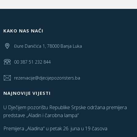
KAKO NAS NAĆI
Đure Daničića 1, 78000 Banja Luka
00 387 51 232 844
rezervacije@djecijepozoristers.ba
NAJNOVIJE VIJESTI
U Dječijem pozorištu Republike Srpske održana premijera
predstave „Aladin i čarobna lampa“
Premijera „Aladina“ u petak 26. juna u 19 časova