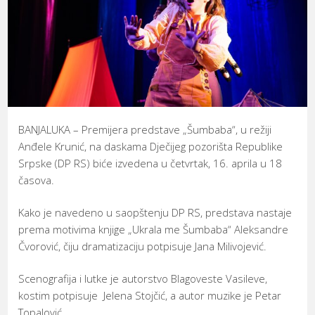
BANJALUKA – Premijera predstave „Šumbaba“, u režiji
Anđele Krunić, na daskama D‌ječijeg pozorišta Republike
Srpske (DP RS) biće izvedena u četvrtak, 16. aprila u 18
časova.
Kako je navedeno u saopštenju DP RS, predstava nastaje
prema motivima knjige „Ukrala me Šumbaba“ Aleksandre
Čvorović, čiju dramatizaciju potpisuje Jana Milivojević.
Scenografija i lutke je autorstvo Blagoveste Vasileve,
kostim potpisuje Jelena Stojčić, a autor muzike je Petar
Topalović.