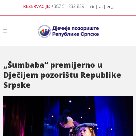
REZERVACIJE:
+387 51 232 839
ćir
|
lat
|
eng
„Šumbaba“ premijerno u
Dječijem pozorištu Republike
Srpske