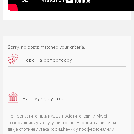
Sorry, no posts matched your criteria.
Ново на репертоару
Наш музеј лутака
Не пропустите прилику, да посјетите једини Музеј
позоришних лутака у југоисточној Европи, са више од
двије стотине лутака коришћених у професионалним