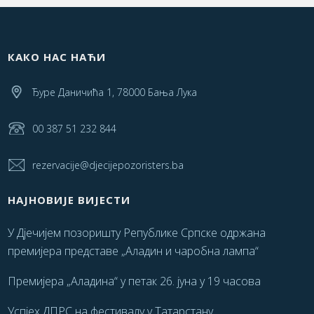
КАКО НАС НАЋИ
Ђуре Даничића 1, 78000 Бања Лука
00 387 51 232 844
rezervacije@djecijepozoristers.ba
НАЈНОВИЈЕ ВИЈЕСТИ
У Дјечијем позоришту Републике Српске одржана
премијера представе „Аладин и чаробна лампа“
Премијера „Аладина“ у петак 26. јуна у 19 часова
Успјех ДПРС на фестивалу у Татарстану