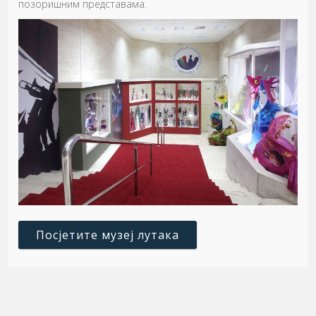
позоришним представама.
Посјетите музеј лутака