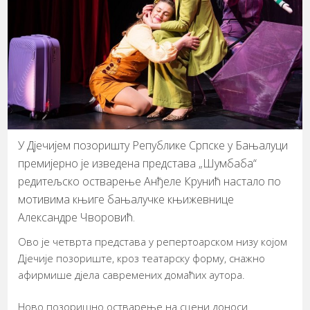
У Дјечијем позоришту Републике Српске у Бањалуци
премијерно је изведена представа „Шумбаба“
редитељско остварење Анђеле Крунић настало по
мотивима књиге бањалучке књижевнице
Александре Чворовић.
Ово је четврта представа у репертоарском низу којом
Дјечије позориште, кроз театарску форму, снажно
афирмише дјела савремених домаћих аутора.
Ново позоришно остварење на сцени доноси