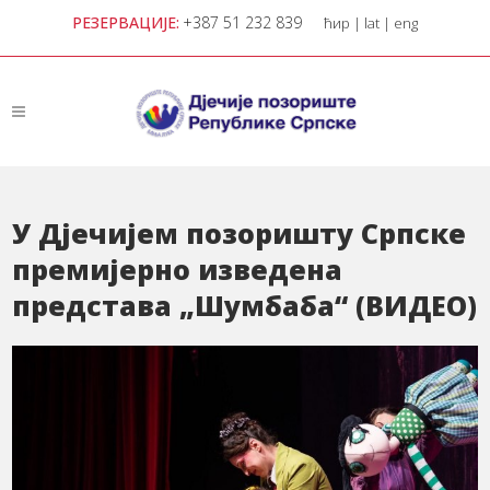
РЕЗЕРВАЦИЈЕ:
+387 51 232 839
ћир
|
lat
|
eng
У Дјечијем позоришту Српске
премијерно изведена
представа „Шумбаба“ (ВИДЕО)