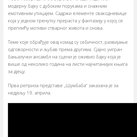
модерну бајку с дубоким порукама и снажним
емотивним утицајем. Садржи елементе свакодневице
која у једном тренутку прераста у фантазију у којој се
преплићу мотиви стварног живота и снова.
Теме које обрађује овај комад су себичност, развијање
одговорности и љубав према другима. Сјајно уигран
бањалучки ансамбл на сцени је оживио бајку која је
више од неколико година на листи најчитанијих књига
за дјецу.
Прва реприза представе „Шумбаба“ заказана је за
недјељу 19. априла.