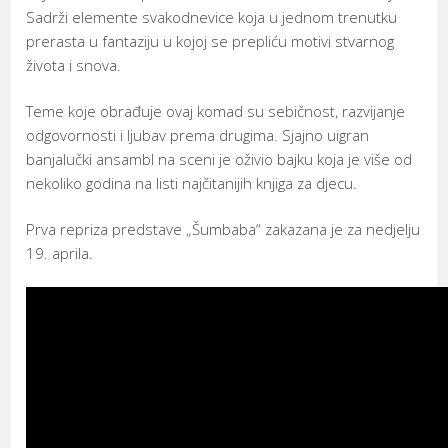
Sadrži elemente svakodnevice koja u jednom trenutku
prerasta u fantaziju u kojoj se prepliću motivi stvarnog
života i snova.
Teme koje obrađuje ovaj komad su sebičnost, razvijanje
odgovornosti i ljubav prema drugima. Sjajno uigran
banjalučki ansambl na sceni je oživio bajku koja je više od
nekoliko godina na listi najčitanijih knjiga za djecu.
Prva repriza predstave „Šumbaba“ zakazana je za nedjelju
19. aprila.