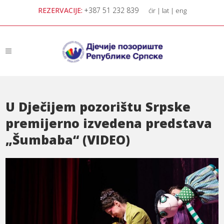
REZERVACIJE:
+387 51 232 839
ćir
|
lat
|
eng
U Dječijem pozorištu Srpske
premijerno izvedena predstava
„Šumbaba“ (VIDEO)