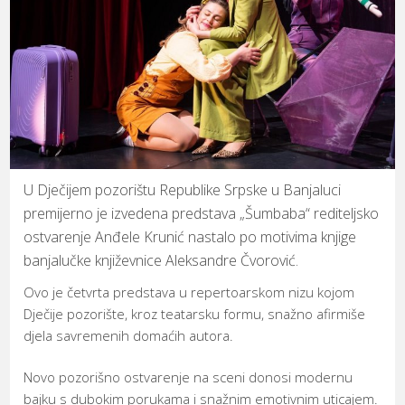
U Dječijem pozorištu Republike Srpske u Banjaluci
premijerno je izvedena predstava „Šumbaba“ rediteljsko
ostvarenje Anđele Krunić nastalo po motivima knjige
banjalučke književnice Aleksandre Čvorović.
Ovo je četvrta predstava u repertoarskom nizu kojom
Dječije pozorište, kroz teatarsku formu, snažno afirmiše
djela savremenih domaćih autora.
Novo pozorišno ostvarenje na sceni donosi modernu
bajku s dubokim porukama i snažnim emotivnim uticajem.