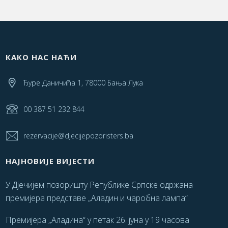
КАКО НАС НАЋИ
Ђуре Даничића 1, 78000 Бања Лука
00 387 51 232 844
rezervacije@djecijepozoristers.ba
НАЈНОВИЈЕ ВИЈЕСТИ
У Дјечијем позоришту Републике Српске одржана
премијера представе „Аладин и чаробна лампа“
Премијера „Аладина“ у петак 26. јуна у 19 часова