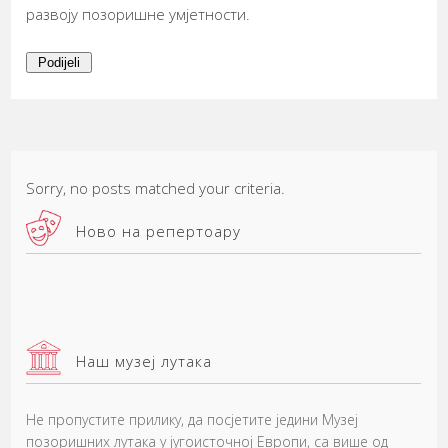
развоју позоришне умјетности.
Podijeli
Sorry, no posts matched your criteria.
Ново на репертоару
Наш музеј лутака
Не пропустите прилику, да посјетите једини Музеј
позоришних лутака у југоисточној Европи, са више од