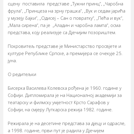
сцену поставила представе „Тужни принц“, „Чаробна
фрула“, „Принцеза на зрну грашка“, „Вук и седам јарића
у музеју бајки“, „Одисеј – Сан о повратку“, „Пећа и вук“,
„Мала сирена“, па је „Аладин и чаробна лампа“, осма
представа, коју реализује са Дјечијим позориштем.
Покровитељ представе је Министарство просвјете и
културе Републике Српске, а премијера се очекује 25.
јуна.
О редитељки
Бисерка Василева Колевска рођена је 1960. године у
Софији. Дипломирала је на Националној академији за
театарску и филмску умјетност Крсто Сарафов у
Софији, на смјеру Луткарска режија 1982. године.
Режирала је на десетине представа за дјецу и одрасле,
а 1998. године, први пут је радила у Дјечијем