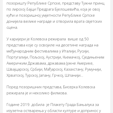
позоришту Републике Српске, представу Тужни принц
по лирској бајци Предрага Бјелошевића, која је овој
кући и позоришној умјетности Републике Српске
донијела велике награде и отворила врата свјетских
сцена.
У каријери је Колевска режирала више од 50
представа које су освојиле на десетине награда на
међународним фестивалима у Италији, Русији,
Португалији, Пољској, Аустрији, Њемачкој, Сједињеним
Америчким Државама, државама Јужне Америке,
Швајцарској, Србији, Мађарској, Казахстану, Румунији,
Хрватској, Турској, Јапану, Грчкој, Шпанији…
Поред позоришних представа, Бисерка Колевска
режирала је и неколико филмова.
Године 2019. добила је Плакету Града Бањалука за
изузетна остварења у области културе и допринос у