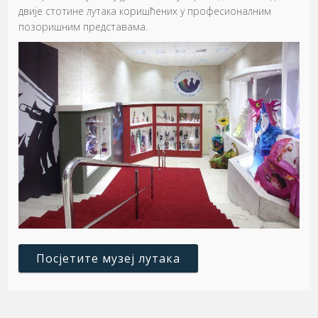
двије стотине лутака коришћених у професионалним
позоришним представама.
Посјетите музеј лутака