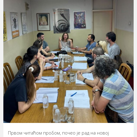
Првом читаћом пробом, почео је рад на новој