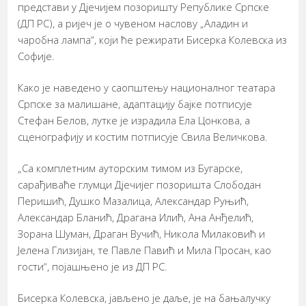
представи у Дјечијем позоришту Републике Српске
(ДП РС), а ријеч је о чувеном наслову „Аладин и
чаробна лампа“, који ће режирати Бисерка Колевска из
Софије.
Како је наведено у саопштењу националног театара
Српске за малишане, адаптацију бајке потписује
Стефан Белов, лутке је израдила Ела Цонкова, а
сценографију и костим потписује Свила Величкова.
„Са комплетним ауторским тимом из Бугарске,
сарађиваће глумци Дјечијег позоришта Слободан
Перишић, Душко Мазалица, Александар Руњић,
Александар Бланић, Драгана Илић, Ана Анђелић,
Зорана Шуман, Драган Вучић, Никола Милаковић и
Јелена Глизијан, те Павле Павић и Мила Просан, као
гости“, појашњено је из ДП РС.
Бисерка Колевска, јављено је даље, је на бањалучку