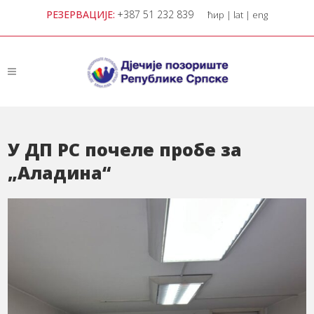
РЕЗЕРВАЦИЈЕ:
+387 51 232 839
ћир
|
lat
|
eng
У ДП РС почеле пробе за
„Аладина“