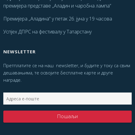
премијера представе „Аладин и чаробна лампа“
Премијера „Аладина“ у петак 26. јуна у 19 часова
Успјех ДПРС на фестивалу у Татарстану
NEWSLETTER
Претплатите се на наш newsletter, и будите у току са свим
дешавањима, те освојите бесплатне карте и друге
награде.