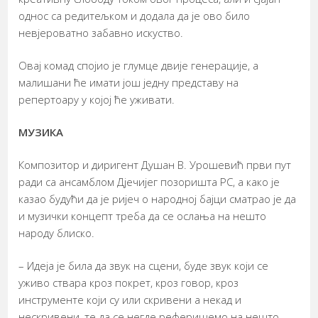
однос са редитељком и додала да је ово било
невјероватно забавно искуство.
Овај комад спојио је глумце двије генерације, а
малишани ће имати још једну представу на
репертоару у којој ће уживати.
МУЗИКА
Композитор и диригент Душан В. Урошевић први пут
ради са ансамблом Дјечијег позоришта РС, а како је
казао будући да је ријеч о народној бајци сматрао је да
и музички концепт треба да се ослања на нешто
народу блиско.
– Идеја је била да звук на сцени, буде звук који се
уживо ствара кроз покрет, кроз говор, кроз
инструменте који су или скривени а некад и
нескривени, те да се негде реферишемо на нешто