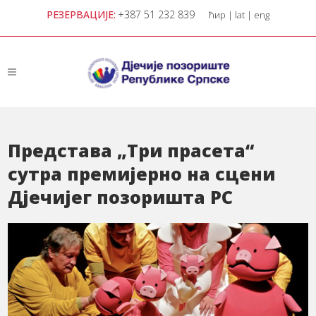
РЕЗЕРВАЦИЈЕ:
+387 51 232 839
ћир
|
lat
|
eng
Представа „Три прасета“
сутра премијерно на сцени
Дјечијег позоришта РС