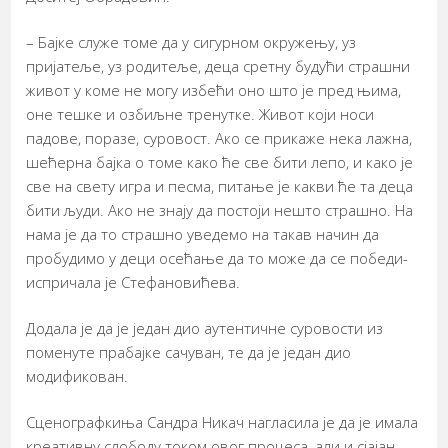
– Бајке служе томе да у сигурном окружењу, уз
пријатеље, уз родитеље, деца сретну будући страшни
живот у коме не могу избећи оно што је пред њима,
оне тешке и озбиљне тренутке. Живот који носи
падове, поразе, суровост. Ако се прикаже нека лажна,
шећерна бајка о томе како ће све бити лепо, и како је
све на свету игра и песма, питање је какви ће та деца
бити људи. Ако не знају да постоји нешто страшно. На
нама је да то страшно уведемо на такав начин да
пробудимо у деци осећање да то може да се победи-
испричала је Стефановићева.
Додала је да је један дио аутентичне суровости из
поменуте прабајке сачуван, те да је један дио
модификован.
Сценографкиња Сандра Никач нагласила је да је имала
креативну слободу током овог процеса, али и сјајан