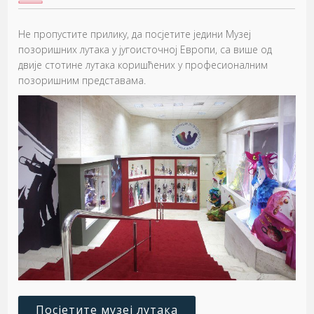
Не пропустите прилику, да посјетите једини Музеј
позоришних лутака у југоисточној Европи, са више од
двије стотине лутака коришћених у професионалним
позоришним представама.
Посјетите музеј лутака