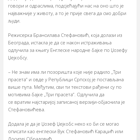
говори и одраслима, подсјећајући нас на оно што је
најважније у животу, а то је прије свега да смо добри
људи.
Режисерка Брансилава Стефановић, која долази из
Београда, истакла је да се након истраживања
одлучила за књигу Енглеске народне бајке по Џозефу
Џејкобсу.
– Не знам има ли позоришта које није радило „Три
прасета“ и овде у Републици Српској је постављана
више пута. Међутим, сви ти текстови рађени су по
мотивима бајке „Три прасета“. Одлучила да
се вратим најстаријој записаној верзији-објаснила је
Стефановићева.
Додала је да је Џозеф Џејкобс неко ко би се могао
описати као енглески Вук Стефановић Караџић или
Доситеј Обрадовић.