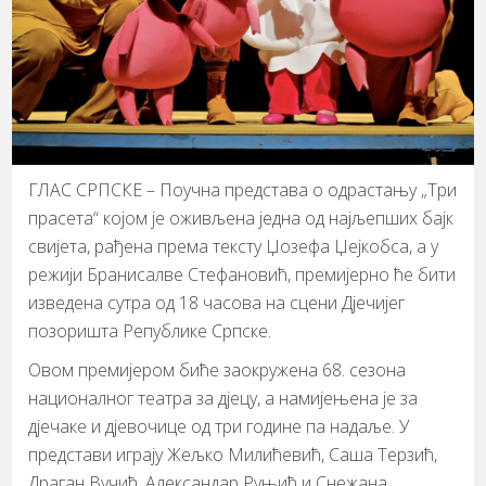
ГЛАС СРПСКЕ – Поучна представа о одрастању „Три
прасета“ којом је оживљена једна од најљепших бајк
свијета, рађена према тексту Џозефа Џејкобса, а у
режији Бранисалве Стефановић, премијерно ће бити
изведена сутра од 18 часова на сцени Дјечијег
позоришта Републике Српске.
Овом премијером биће заокружена 68. сезона
националног театра за дјецу, а намијењена је за
дјечаке и дјевочице од три године па надаље. У
представи играју Жељко Милићевић, Саша Терзић,
Драган Вучић, Александар Руњић и Снежана