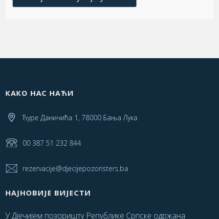
КАКО НАС НАЋИ
Ђуре Даничића 1, 78000 Бања Лука
00 387 51 232 844
rezervacije@djecijepozoristers.ba
НАЈНОВИЈЕ ВИЈЕСТИ
У Дјечијем позоришту Републике Српске одржана