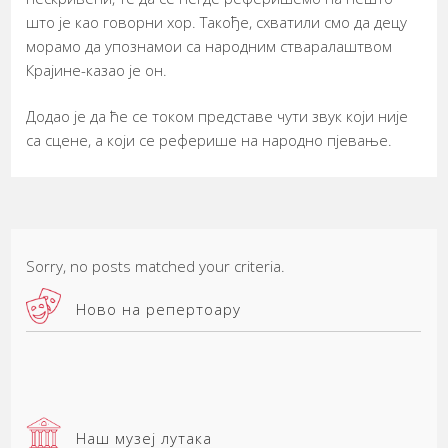
што је као говорни хор. Такође, схватили смо да децу
морамо да упознамои са народним стваралаштвом
Крајине-казао је он.
Додао је да ће се током представе чути звук који није
са сцене, а који се реферише на народно пјевање.
Sorry, no posts matched your criteria.
Ново на репертоару
Наш музеј лутака