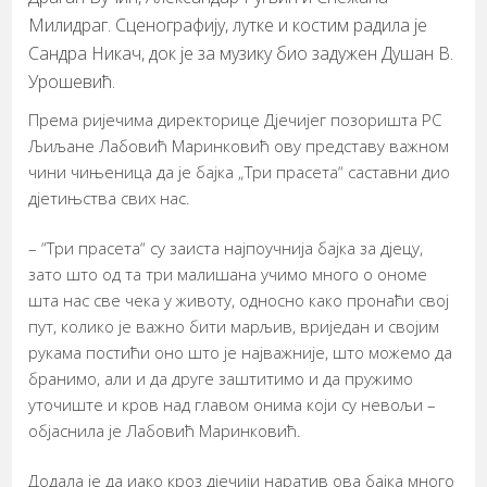
Милидраг. Сценографију, лутке и костим радила је
Сандра Никач, док је за музику био задужен Душан В.
Урошевић.
Према ријечима директорице Дјечијег позоришта РС
Љиљане Лабовић Маринковић ову представу важном
чини чињеница да је бајка „Три прасета“ саставни дио
дјетињства свих нас.
– “Три прасета“ су заиста најпоучнија бајка за дјецу,
зато што од та три малишана учимо много о ономе
шта нас све чека у животу, односно како пронаћи свој
пут, колико је важно бити марљив, вриједан и својим
рукама постићи оно што је најважније, што можемо да
бранимо, али и да друге заштитимо и да пружимо
уточиште и кров над главом онима који су невољи –
објаснила је Лабовић Маринковић.
Додала је да иако кроз дјечији наратив ова бајка много