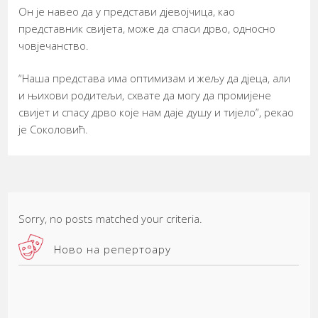
Он је навео да у представи дјевојчица, као
представник свијета, може да спаси дрво, односно
човјечанство.
“Наша представа има оптимизам и жељу да дјеца, али
и њихови родитељи, схвате да могу да промијене
свијет и спасу дрво које нам даје душу и тијело”, рекао
је Соколовић.
Sorry, no posts matched your criteria.
Ново на репертоару