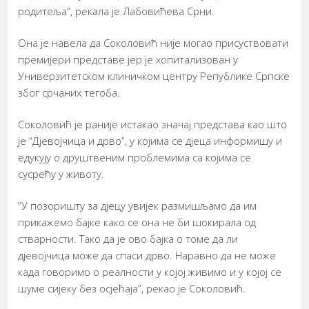
родитеља”, рекала је Лабовићева Срни.
Она је навела да Соколовић није могао присуствовати
премијери представе јер је хопитализован у
Универзитетском клиничком центру Републике Српске
због срчаних тегоба.
Соколовић је раније истакао значај представа као што
је “Дјевојчица и дрво”, у којима се дјеца информишу и
едукују о друштвеним проблемима са којима се
сусрећу у животу.
“У позоришту за дјецу увијек размишљамо да им
прикажемо бајке како се она не би шокирала од
стварности. Тако да је ово бајка о томе да ли
дјевојчица може да спаси дрво. Наравно да не може
када говоримо о реалности у којој живимо и у којој се
шуме сијеку без осјећаја”, рекао је Соколовић.