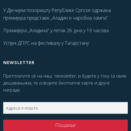
У Дјечијем позоришту Републике Српске одржана
премијера представе „Аладин и чаробна лампа“
Премијера „Аладина“ у петак 26. јуна у 19 часова
Успјех ДПРС на фестивалу у Татарстану
NEWSLETTER
Претплатите се на наш newsletter, и будите у току са свим
дешавањима, те освојите бесплатне карте и друге
награде.