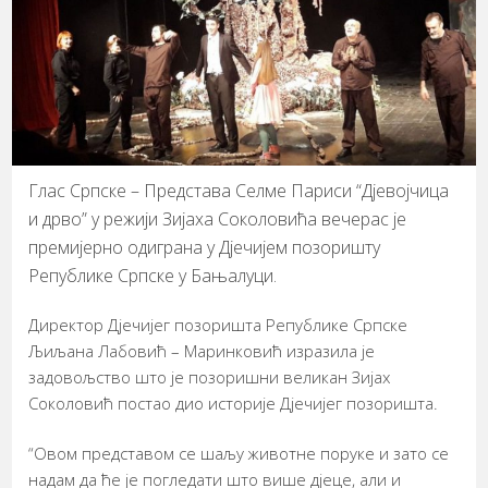
Глас Српске – Представа Селме Париси “Дјевојчица
и дрво” у режији Зијаха Соколовића вечерас је
премијерно одиграна у Дјечијем позоришту
Републике Српске у Бањалуци.
Директор Дјечијег позоришта Републике Српске
Љиљана Лабовић – Маринковић изразила је
задовољство што је позоришни великан Зијах
Соколовић постао дио историје Дјечијег позоришта.
“Овом представом се шаљу животне поруке и зато се
надам да ће је погледати што више дјеце, али и