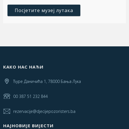
Посјетите музеј лутака
КАКО НАС НАЋИ
Ђуре Даничића 1, 78000 Бања Лука
00 387 51 232 844
rezervacije@djecijepozoristers.ba
НАЈНОВИЈЕ ВИЈЕСТИ