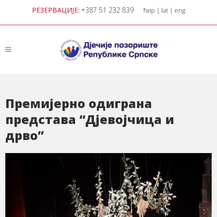
РЕЗЕРВАЦИЈЕ:
+387 51 232 839
ћир
|
lat
|
eng
Премијерно одиграна
представа “Дјевојчица и
дрво”