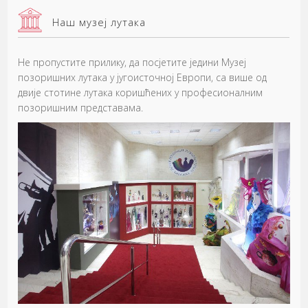
Наш музеј лутака
Не пропустите прилику, да посјетите једини Музеј
позоришних лутака у југоисточној Европи, са више од
двије стотине лутака коришћених у професионалним
позоришним представама.