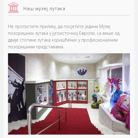
Наш музеј лутака
Не пропустите прилику, да посјетите једини Музеј
позоришних лутака у југоисточној Европи, са више од
двије стотине лутака коришћених у професионалним
позоришним представама.