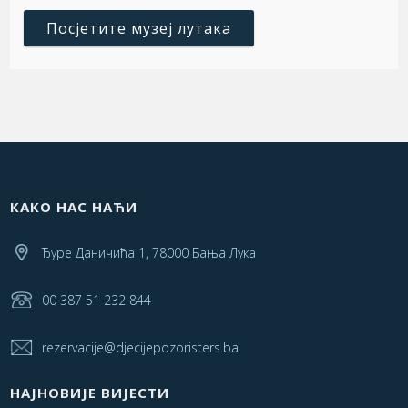
Посјетите музеј лутака
КАКО НАС НАЋИ
Ђуре Даничића 1, 78000 Бања Лука
00 387 51 232 844
rezervacije@djecijepozoristers.ba
НАЈНОВИЈЕ ВИЈЕСТИ