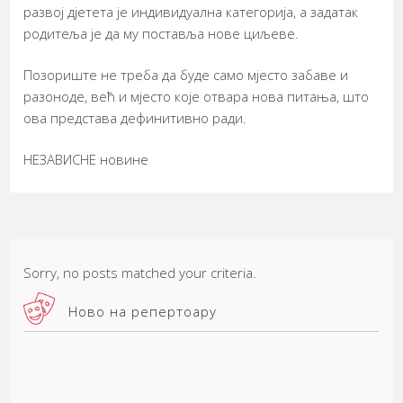
развој дјетета је индивидуална категорија, а задатак
родитеља је да му поставља нове циљеве.
Позориште не треба да буде само мјесто забаве и
разоноде, већ и мјесто које отвара нова питања, што
ова представа дефинитивно ради.
НЕЗАВИСНЕ новине
Sorry, no posts matched your criteria.
Ново на репертоару