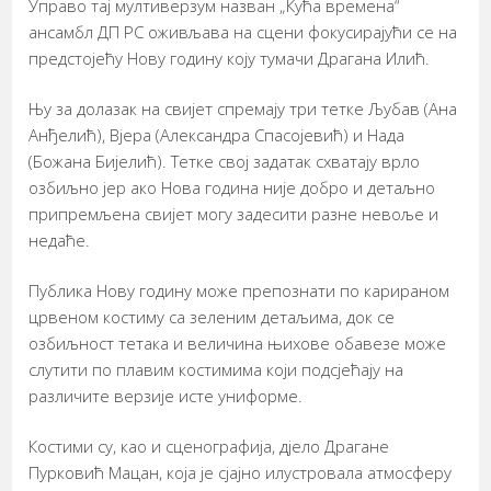
Управо тај мултиверзум назван „Кућа времена“
ансамбл ДП РС оживљава на сцени фокусирајући се на
предстојећу Нову годину коју тумачи Драгана Илић.
Њу за долазак на свијет спремају три тетке Љубав (Ана
Анђелић), Вјера (Александра Спасојевић) и Нада
(Божана Бијелић). Тетке свој задатак схватају врло
озбиљно јер ако Нова година није добро и детаљно
припремљена свијет могу задесити разне невоље и
недаће.
Публика Нову годину може препознати по карираном
црвеном костиму са зеленим детаљима, док се
озбиљност тетака и величина њихове обавезе може
слутити по плавим костимима који подсјећају на
различите верзије исте униформе.
Костими су, као и сценографија, дјело Драгане
Пурковић Мацан, која је сјајно илустровала атмосферу