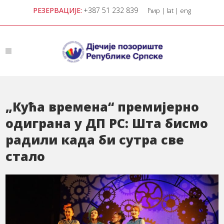
РЕЗЕРВАЦИЈЕ:
+387 51 232 839
ћир
|
lat
|
eng
„Кућа времена“ премијерно
одиграна у ДП РС: Шта бисмо
радили када би сутра све
стало