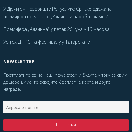
У Дјечијем позоришту Републике Српске одржана
премијера представе „Аладин и чаробна лампа“
Премијера „Аладина“ у петак 26. јуна у 19 часова
Успјех ДПРС на фестивалу у Татарстану
NEWSLETTER
Претплатите се на наш newsletter, и будите у току са свим
дешавањима, те освојите бесплатне карте и друге
награде.