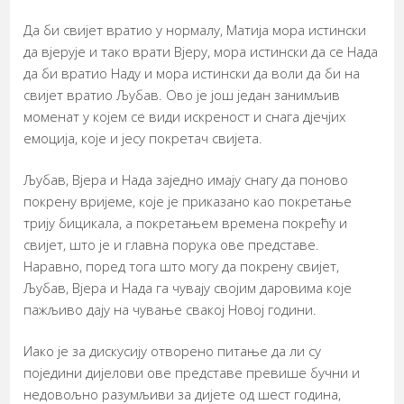
Да би свијет вратио у нормалу, Матија мора истински
да вјерује и тако врати Вјеру, мора истински да се Нада
да би вратио Наду и мора истински да воли да би на
свијет вратио Љубав. Ово је још један занимљив
моменат у којем се види искреност и снага дјечјих
емоција, које и јесу покретач свијета.
Љубав, Вјера и Нада заједно имају снагу да поново
покрену вријеме, које је приказано као покретање
трију бицикала, а покретањем времена покрећу и
свијет, што је и главна порука ове представе.
Наравно, поред тога што могу да покрену свијет,
Љубав, Вјера и Нада га чувају својим даровима које
пажљиво дају на чување свакој Новој години.
Иако је за дискусију отворено питање да ли су
поједини дијелови ове представе превише бучни и
недовољно разумљиви за дијете од шест година,