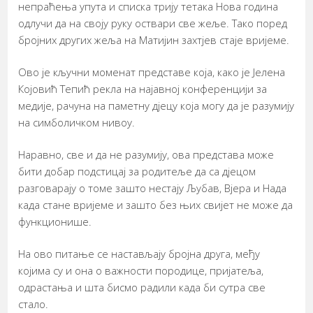
непраћења упута и списка трију тетака Нова година
одлучи да на своју руку оствари све жеље. Тако поред
бројних других жеља на Матијин захтјев стаје вријеме.
Ово је кључни моменат представе која, како је Јелена
Којовић Тепић рекла на најавној конференцији за
медије, рачуна на паметну дјецу која могу да је разумију
на симболичком нивоу.
Наравно, све и да не разумију, ова представа може
бити добар подстицај за родитеље да са дјецом
разговарају о томе зашто нестају Љубав, Вјера и Нада
када стане вријеме и зашто без њих свијет не може да
функционише.
На ово питање се настављају бројна друга, међу
којима су и она о важности породице, пријатеља,
одрастања и шта бисмо радили када би сутра све
стало.