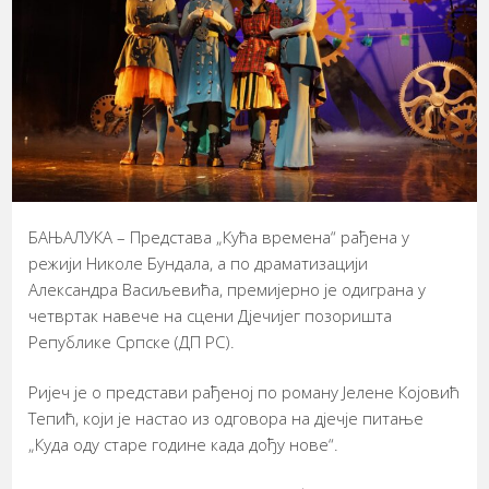
БАЊАЛУКА – Представа „Кућа времена“ рађена у
режији Николе Бундала, а по драматизацији
Александра Васиљевића, премијерно је одиграна у
четвртак навече на сцени Дјечијег позоришта
Републике Српске (ДП РС).
Ријеч је о представи рађеној по роману Јелене Којовић
Тепић, који је настао из одговора на дјечје питање
„Куда оду старе године када дођу нове“.