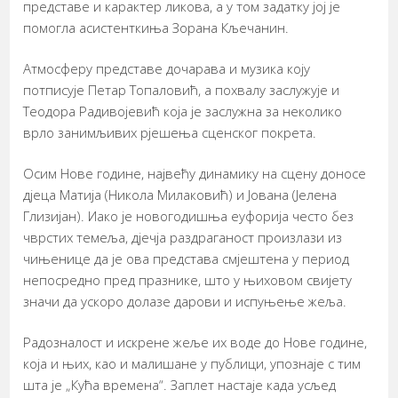
представе и карактер ликова, а у том задатку јој је
помогла асистенткиња Зорана Кљечанин.
Атмосферу представе дочарава и музика коју
потписује Петар Топаловић, а похвалу заслужује и
Теодора Радивојевић која је заслужна за неколико
врло занимљивих рјешења сценског покрета.
Осим Нове године, највећу динамику на сцену доносе
дјеца Матија (Никола Милаковић) и Јована (Јелена
Глизијан). Иако је новогодишња еуфорија често без
чврстих темеља, дјечја раздраганост произлази из
чињенице да је ова представа смјештена у период
непосредно пред празнике, што у њиховом свијету
значи да ускоро долазе дарови и испуњење жеља.
Радозналост и искрене жеље их воде до Нове године,
која и њих, као и малишане у публици, упознаје с тим
шта је „Кућа времена“. Заплет настаје када усљед