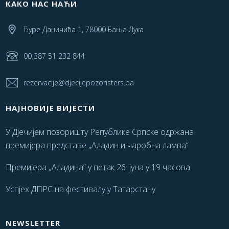
КАКО НАС НАЋИ
Ђуре Даничића 1, 78000 Бања Лука
00 387 51 232 844
rezervacije@djecijepozoristers.ba
НАЈНОВИЈЕ ВИЈЕСТИ
У Дјечијем позоришту Републике Српске одржана
премијера представе „Аладин и чаробна лампа“
Премијера „Аладина“ у петак 26. јуна у 19 часова
Успјех ДПРС на фестивалу у Татарстану
NEWSLETTER