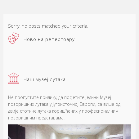
Sorry, no posts matched your criteria.
Ново на репертоару
Наш музеј лутака
Не пропустите прилику, да посјетите једини Музеј
позоришних лутака у југоисточној Европи, са више од
двије стотине лутака коришћених у професионалним
позоришним представама.