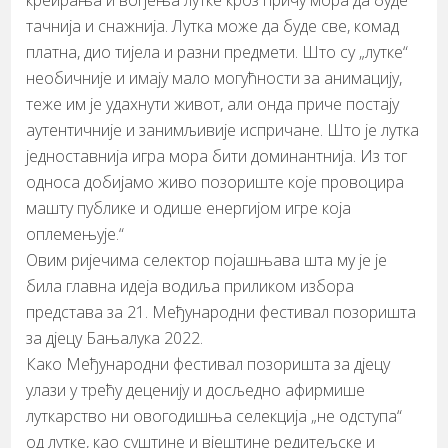
креирања и вођења лутке кроз причу мора да буде
тачнија и снажнија. Лутка може да буде све, комад
платна, дио тијела и разни предмети. Што су „лутке“
необичније и имају мало могућности за анимацију,
теже им је удахнути живот, али онда приче постају
аутентичније и занимљивије испричане. Што је лутка
једноставнија игра мора бити доминантнија. Из тог
односа добијамо живо позориште које провоцира
машту публике и одише енергијом игре која
оплемењује.“
Овим ријечима селектор појашњава шта му је је
била главна идеја водиља приликом избора
представа за 21. Међународни фестивал позоришта
за дјецу Бањалука 2022.
Како Међународни фестивал позоришта за дјецу
улази у трећу деценију и досљедно афирмише
луткарство ни овогодишња селекција „не одступа“
од лутке, као суштине и вјештине редитељскe и