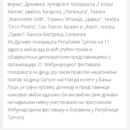
војник“, Државног луткарског позоришта „Геогри
Митев“, Јамбол, Бугарска, „Пепељуга“, Театра
„Marionette Grilli“ , Торино, Италија, „Циркус“, театра
“Circo Poeira”, Сао Паоло, Бразил и „Аеро“, театра
„Одиво“, Банска Бистрица, Словачка.
Из Дјечијег позоришта Републике Српске на 11
адреса амбасада је већ упућен позив и
обавјештење дипломатским представницима о
организацији 21. Међународног фестивала
позоришта за дјецу, јер овом праксом национални
театар за дјецу Српске настоји да колеге у Бања
Луци, уз сјајну публику, дочекају и представници
њихових амбасада како би ансамбли свих држава
на највишем нивоу учествовали на престижном
Међународном фестивалу и боравили у Републици
Српској.