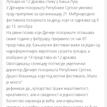
Луткари из 12 држава стижу у Бања Луку
У Дјечијем позоришту Републике Српске увелико
трају припреме за организацију 21. Међународног
фестивала позоришта за дјецу, који се одржава од 9.
до 15. октобра.
На јавни позив, који Дјечије позориште оглашава
сваке године у фебруару, пријавило се чак 87
представа, јер бањалучки фестивал важи за један од
најреферентнијих европских сусрета луткара, а
изабрано је 14 представа из 12 држава.
Овогодишњу селекцију потписује умјетнички
директор Дјечијег позоришта Републике Српске,
Душко Мазалица, који под мотом фестивала „Мало
је много“
дефинише да „луткарство тражи маштовитост,
креативност, али и сведеност и једноставност.
Богатство изражаја је веће, али и вјештина