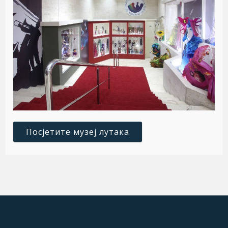
Посјетите музеј лутака