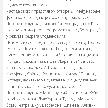
глумачкe креативности.
Част да својом представом отворе 21. Међународни
фестивал ове године је с радошћу прихватило
Позориште лутака „Пинокио“ из Београда, које ће у
оквиру такмичарског програма извести „Белу гриву“,
у режији Предрага Стојменовића.
Потом слиједе представе „Коза“, у извођењу Театра
лутака из Ломжe, Пољска, „Фердо, велики птич“,
Лутковног гледалишча Марибор, Словенија, „Мала
Фрида“, Градског казалишта „Жар птица“, Загреб,
Хрватска, „Тихи дечак“, Позоришта за децу,
Крагујевац, Србија, „Разноликост фигура“, Театра „La
Bottega“, Фонтането По, Италија, „Срце од камена“,
Театра лутака Кстово, Русија, „Златокоса“,
Позоришта лутака у Мостару, БиХ, „Гунисини“, Куће
летећих лутака из Лулебургаза, Турска, „Музика у
боји“, Театра „Вију“, Барселона, Шпанија, „Оловни