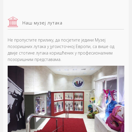
Наш музеј лутака
Не пропустите прилику, да посјетите једини Музеј
позоришних лутака у југоисточној Европи, са више од
двије стотине лутака коришћених у професионалним
позоришним представама.