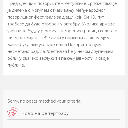
Пред Дјечијим позориштем Републике Српске такође
је дилема о могућем отказивању Међународног
позоришног фестивала за дјецу, који би 19. пут
требало да буде отворен у октобру. Уколико државе
учеснице буду у режиму затворених граница колеге из
цијелог свијета неће бити у прилици да допутују у
Бања Луку, али уколико наша Позоришта буду
несметано радила, Фестивал ће у неком другачијем
облику свакако заслужити пажњу јавности и своје
публике.
Sorry, no posts matched your criteria.
Ново на репертоару