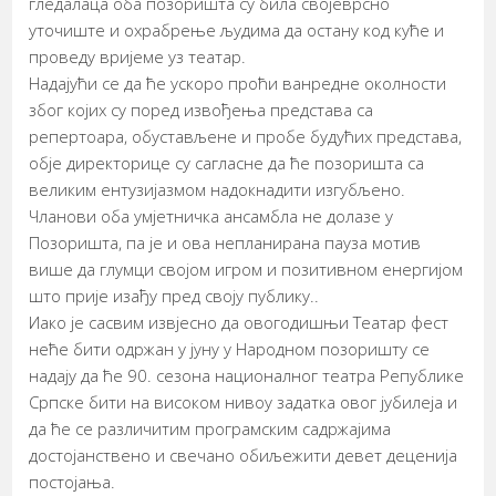
гледалаца оба позоришта су била својеврсно
уточиште и охрабрење људима да остану код куће и
проведу вријеме уз театар.
Надајући се да ће ускоро проћи ванредне околности
због којих су поред извођења представа са
репертоара, обустављене и пробе будућих представа,
обје директорице су сагласне да ће позоришта са
великим ентузијазмом надокнадити изгубљено.
Чланови оба умјетничка ансамбла не долазе у
Позоришта, па је и ова непланирана пауза мотив
више да глумци својом игром и позитивном енергијом
што прије изађу пред своју публику..
Иако је сасвим извјесно да овогодишњи Театар фест
неће бити одржан у јуну у Народном позоришту се
надају да ће 90. сезона националног театра Републике
Српске бити на високом нивоу задатка овог јубилеја и
да ће се различитим програмским садржајима
достојанствено и свечано обиљежити девет деценија
постојања.